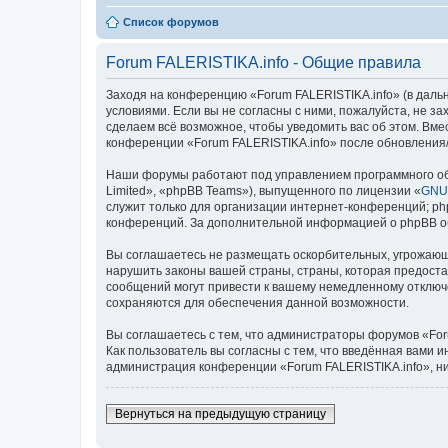
Список форумов
Forum FALERISTIKA.info - Общие правила
Заходя на конференцию «Forum FALERISTIKA.info» (в дальней
условиями. Если вы не согласны с ними, пожалуйста, не з
сделаем всё возможное, чтобы уведомить вас об этом. Вме
конференции «Forum FALERISTIKA.info» после обновления/
Наши форумы работают под управлением программного об
Limited», «phpBB Teams»), выпущенного по лицензии «
GNU 
служит только для организации интернет-конференций; php
конференций. За дополнительной информацией о phpBB 
Вы соглашаетесь не размещать оскорбительных, угрожающ
нарушить законы вашей страны, страны, которая предоста
сообщений могут привести к вашему немедленному отключе
сохраняются для обеспечения данной возможности.
Вы соглашаетесь с тем, что администраторы форумов «For
Как пользователь вы согласны с тем, что введённая вами 
администрация конференции «Forum FALERISTIKA.info», ни 
Вернуться на предыдущую страницу