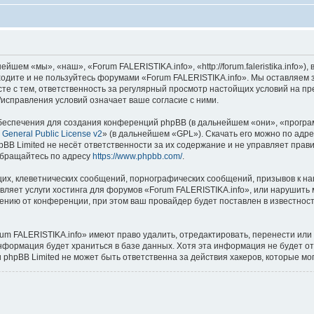
шем «мы», «наш», «Forum FALERISTIKA.info», «http://forum.faleristika.info»
аходите и не пользуйтесь форумами «Forum FALERISTIKA.info». Мы оставляем 
сте с тем, ответственность за регулярный просмотр настойщих условий на пр
исправления условий означает ваше согласие с ними.
еспечения для создания конференций phpBB (в дальнейшем «они», «програ
General Public License v2
» (в дальнейшем «GPL»). Скачать его можно по адр
BB Limited не несёт ответственности за их содержание и не управляет прав
обращайтесь по адресу
https://www.phpbb.com/
.
их, клеветнических сообщений, порнографических сообщений, призывов к на
вляет услуги хостинга для форумов «Forum FALERISTIKA.info», или нарушит
нию от конференции, при этом ваш провайдер будет поставлен в известность
um FALERISTIKA.info» имеют право удалить, отредактировать, перенести или
информация будет храниться в базе данных. Хотя эта информация не будет о
phpBB Limited не может быть ответственна за действия хакеров, которые мог