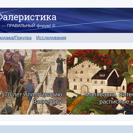
Фалеристика
о — ПРАВИЛЬНЫЙ форум! ©
одажа/Покупка
Исследования
170 лет Аполлинарию
Маляванки. Вите
Васнецову
расписные 