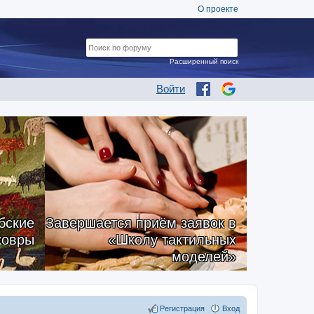
О проекте
Расширенный поиск
Войти
бские
Завершается приём заявок в
ковры
«Школу тактильных
моделей»
Регистрация
Вход