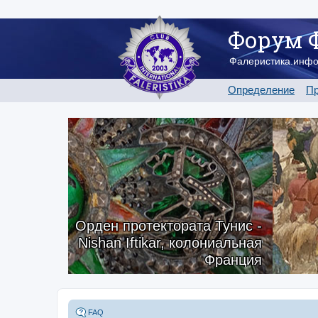
Форум 
Фалеристика.инф
Определение
Пр
Орден протектората Тунис -
Nishan Iftikar, колониальная
Франция
FAQ