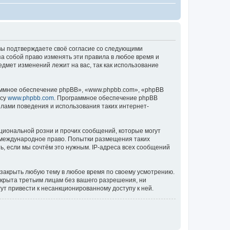
), вы подтверждаете своё согласие со следующими
за собой право изменять эти правила в любое время и
едмет изменений лежит на вас, так как использование
ммное обеспечение phpBB», «www.phpbb.com», «phpBB
есу
www.phpbb.com
. Программное обеспечение phpBB
илами поведения и использования таких интернет-
циональной розни и прочих сообщений, которые могут
ь международное право. Попытки размещения таких
, если мы сочтём это нужным. IP-адреса всех сообщений
 закрыть любую тему в любое время по своему усмотрению.
ткрыта третьим лицам без вашего разрешения, ни
ут привести к несанкционированному доступу к ней.