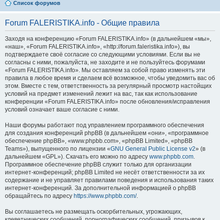
Список форумов
Forum FALERISTIKA.info - Общие правила
Заходя на конференцию «Forum FALERISTIKA.info» (в дальнейшем «мы»,
«наш», «Forum FALERISTIKA.info», «http://forum.faleristika.info»), вы
подтверждаете своё согласие со следующими условиями. Если вы не
согласны с ними, пожалуйста, не заходите и не пользуйтесь форумами
«Forum FALERISTIKA.info». Мы оставляем за собой право изменять эти
правила в любое время и сделаем всё возможное, чтобы уведомить вас об
этом. Вместе с тем, ответственность за регулярный просмотр настойщих
условий на предмет изменений лежит на вас, так как использование
конференции «Forum FALERISTIKA.info» после обновления/исправления
условий означает ваше согласие с ними.
Наши форумы работают под управлением программного обеспечения
для создания конференций phpBB (в дальнейшем «они», «программное
обеспечение phpBB», «www.phpbb.com», «phpBB Limited», «phpBB
Teams»), выпущенного по лицензии «
GNU General Public License v2
» (в
дальнейшем «GPL»). Скачать его можно по адресу
www.phpbb.com
.
Программное обеспечение phpBB служит только для организации
интернет-конференций; phpBB Limited не несёт ответственности за их
содержание и не управляет правилами поведения и использования таких
интернет-конференций. За дополнительной информацией о phpBB
обращайтесь по адресу
https://www.phpbb.com/
.
Вы соглашаетесь не размещать оскорбительных, угрожающих,
клеветнических сообщений, порнографических сообщений, призывов к