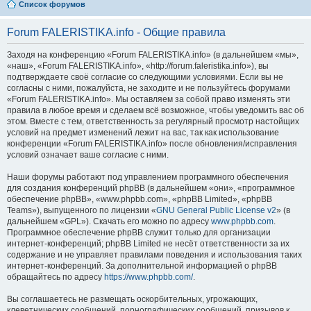
Список форумов
Forum FALERISTIKA.info - Общие правила
Заходя на конференцию «Forum FALERISTIKA.info» (в дальнейшем «мы»,
«наш», «Forum FALERISTIKA.info», «http://forum.faleristika.info»), вы
подтверждаете своё согласие со следующими условиями. Если вы не
согласны с ними, пожалуйста, не заходите и не пользуйтесь форумами
«Forum FALERISTIKA.info». Мы оставляем за собой право изменять эти
правила в любое время и сделаем всё возможное, чтобы уведомить вас об
этом. Вместе с тем, ответственность за регулярный просмотр настойщих
условий на предмет изменений лежит на вас, так как использование
конференции «Forum FALERISTIKA.info» после обновления/исправления
условий означает ваше согласие с ними.
Наши форумы работают под управлением программного обеспечения
для создания конференций phpBB (в дальнейшем «они», «программное
обеспечение phpBB», «www.phpbb.com», «phpBB Limited», «phpBB
Teams»), выпущенного по лицензии «
GNU General Public License v2
» (в
дальнейшем «GPL»). Скачать его можно по адресу
www.phpbb.com
.
Программное обеспечение phpBB служит только для организации
интернет-конференций; phpBB Limited не несёт ответственности за их
содержание и не управляет правилами поведения и использования таких
интернет-конференций. За дополнительной информацией о phpBB
обращайтесь по адресу
https://www.phpbb.com/
.
Вы соглашаетесь не размещать оскорбительных, угрожающих,
клеветнических сообщений, порнографических сообщений, призывов к