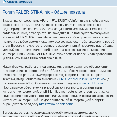
Список форумов
Forum FALERISTIKA.info - Общие правила
Заходя на конференцию «Forum FALERISTIKA.info» (в дальнейшем «мы»,
«наш», «Forum FALERISTIKA.info», «http://forum.faleristika.info»), вы
подтверждаете своё согласие со следующими условиями. Если вы не
согласны с ними, пожалуйста, не заходите и не пользуйтесь форумами
«Forum FALERISTIKA.info». Мы оставляем за собой право изменять эти
правила в любое время и сделаем всё возможное, чтобы уведомить вас об
этом. Вместе с тем, ответственность за регулярный просмотр настойщих
условий на предмет изменений лежит на вас, так как использование
конференции «Forum FALERISTIKA.info» после обновления/исправления
условий означает ваше согласие с ними.
Наши форумы работают под управлением программного обеспечения
для создания конференций phpBB (в дальнейшем «они», «программное
обеспечение phpBB», «www.phpbb.com», «phpBB Limited», «phpBB
Teams»), выпущенного по лицензии «
GNU General Public License v2
» (в
дальнейшем «GPL»). Скачать его можно по адресу
www.phpbb.com
.
Программное обеспечение phpBB служит только для организации
интернет-конференций; phpBB Limited не несёт ответственности за их
содержание и не управляет правилами поведения и использования таких
интернет-конференций. За дополнительной информацией о phpBB
обращайтесь по адресу
https://www.phpbb.com/
.
Вы соглашаетесь не размещать оскорбительных, угрожающих,
клеветнических сообщений, порнографических сообщений, призывов к