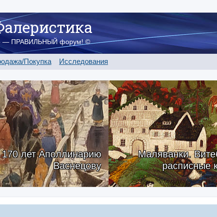
Фалеристика
о — ПРАВИЛЬНЫЙ форум! ©
одажа/Покупка
Исследования
170 лет Аполлинарию
Маляванки. Вите
Васнецову
расписные 