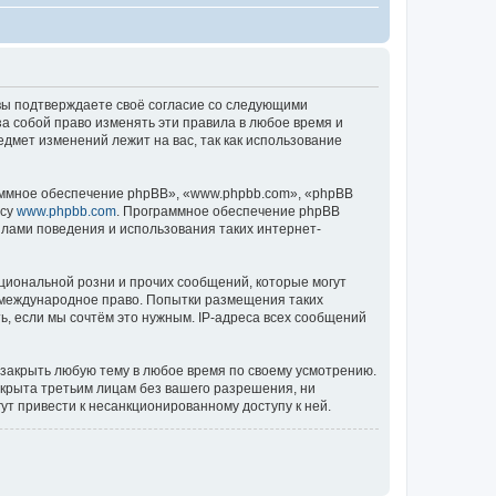
), вы подтверждаете своё согласие со следующими
за собой право изменять эти правила в любое время и
едмет изменений лежит на вас, так как использование
ммное обеспечение phpBB», «www.phpbb.com», «phpBB
есу
www.phpbb.com
. Программное обеспечение phpBB
илами поведения и использования таких интернет-
циональной розни и прочих сообщений, которые могут
ь международное право. Попытки размещения таких
, если мы сочтём это нужным. IP-адреса всех сообщений
 закрыть любую тему в любое время по своему усмотрению.
ткрыта третьим лицам без вашего разрешения, ни
ут привести к несанкционированному доступу к ней.