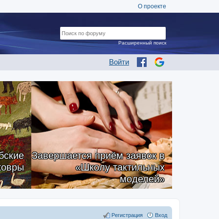
О проекте
Расширенный поиск
Войти
бские
Завершается приём заявок в
ковры
«Школу тактильных
моделей»
Регистрация
Вход