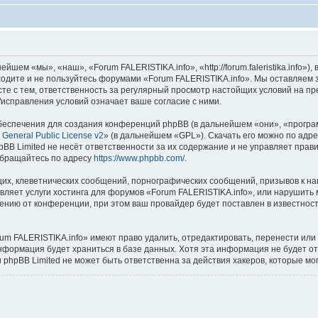
шем «мы», «наш», «Forum FALERISTIKA.info», «http://forum.faleristika.info»
аходите и не пользуйтесь форумами «Forum FALERISTIKA.info». Мы оставляем 
сте с тем, ответственность за регулярный просмотр настойщих условий на пр
исправления условий означает ваше согласие с ними.
еспечения для создания конференций phpBB (в дальнейшем «они», «програ
General Public License v2
» (в дальнейшем «GPL»). Скачать его можно по адр
BB Limited не несёт ответственности за их содержание и не управляет прав
обращайтесь по адресу
https://www.phpbb.com/
.
их, клеветнических сообщений, порнографических сообщений, призывов к на
вляет услуги хостинга для форумов «Forum FALERISTIKA.info», или нарушит
нию от конференции, при этом ваш провайдер будет поставлен в известность
um FALERISTIKA.info» имеют право удалить, отредактировать, перенести или
информация будет храниться в базе данных. Хотя эта информация не будет о
phpBB Limited не может быть ответственна за действия хакеров, которые мог