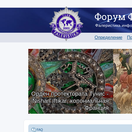
Форум 
Фалеристика.инф
Определение
Пр
Орден протектората Тунис -
Nishan Iftikar, колониальная
Франция
FAQ