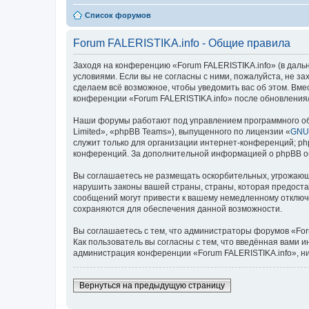
Список форумов
Forum FALERISTIKA.info - Общие правила
Заходя на конференцию «Forum FALERISTIKA.info» (в дальней
условиями. Если вы не согласны с ними, пожалуйста, не з
сделаем всё возможное, чтобы уведомить вас об этом. Вме
конференции «Forum FALERISTIKA.info» после обновления/
Наши форумы работают под управлением программного об
Limited», «phpBB Teams»), выпущенного по лицензии «
GNU 
служит только для организации интернет-конференций; php
конференций. За дополнительной информацией о phpBB 
Вы соглашаетесь не размещать оскорбительных, угрожающ
нарушить законы вашей страны, страны, которая предоста
сообщений могут привести к вашему немедленному отключе
сохраняются для обеспечения данной возможности.
Вы соглашаетесь с тем, что администраторы форумов «For
Как пользователь вы согласны с тем, что введённая вами 
администрация конференции «Forum FALERISTIKA.info», ни 
Вернуться на предыдущую страницу