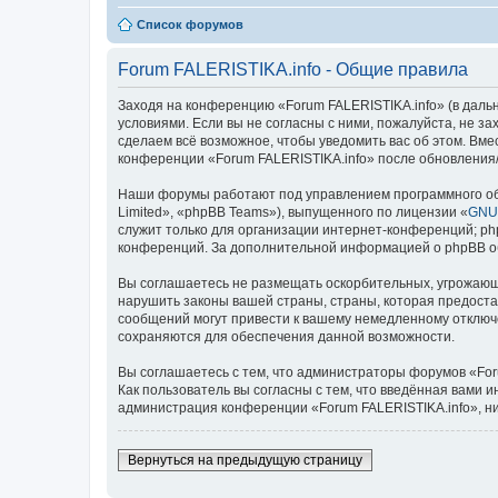
Список форумов
Forum FALERISTIKA.info - Общие правила
Заходя на конференцию «Forum FALERISTIKA.info» (в дальней
условиями. Если вы не согласны с ними, пожалуйста, не з
сделаем всё возможное, чтобы уведомить вас об этом. Вме
конференции «Forum FALERISTIKA.info» после обновления/
Наши форумы работают под управлением программного об
Limited», «phpBB Teams»), выпущенного по лицензии «
GNU 
служит только для организации интернет-конференций; php
конференций. За дополнительной информацией о phpBB 
Вы соглашаетесь не размещать оскорбительных, угрожающ
нарушить законы вашей страны, страны, которая предоста
сообщений могут привести к вашему немедленному отключе
сохраняются для обеспечения данной возможности.
Вы соглашаетесь с тем, что администраторы форумов «For
Как пользователь вы согласны с тем, что введённая вами 
администрация конференции «Forum FALERISTIKA.info», ни 
Вернуться на предыдущую страницу