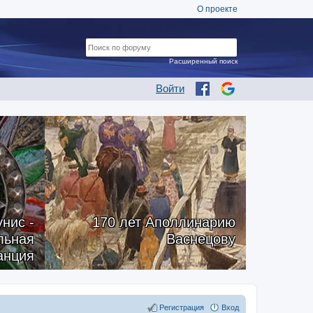
О проекте
Расширенный поиск
Войти
нис -
170 лет Аполлинарию
альная
Васнецову
анция
Регистрация
Вход