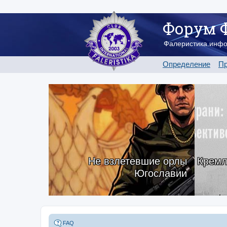
Форум 
Фалеристика.инф
Определение
Пр
Не взлетевшие орлы
Кремл
Югославии
FAQ