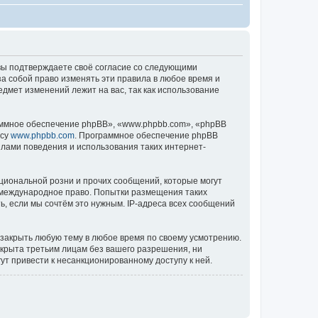
), вы подтверждаете своё согласие со следующими
за собой право изменять эти правила в любое время и
едмет изменений лежит на вас, так как использование
ммное обеспечение phpBB», «www.phpbb.com», «phpBB
есу
www.phpbb.com
. Программное обеспечение phpBB
илами поведения и использования таких интернет-
циональной розни и прочих сообщений, которые могут
ь международное право. Попытки размещения таких
, если мы сочтём это нужным. IP-адреса всех сообщений
 закрыть любую тему в любое время по своему усмотрению.
ткрыта третьим лицам без вашего разрешения, ни
ут привести к несанкционированному доступу к ней.