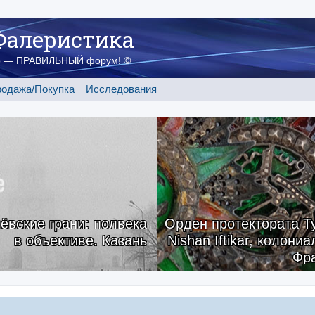
Фалеристика
о — ПРАВИЛЬНЫЙ форум! ©
одажа/Покупка
Исследования
ёвские грани: полвека
Орден протектората Ту
в объективе. Казань
Nishan Iftikar, колони
Фр