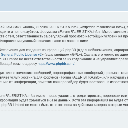
шем «мы», «наш», «Forum FALERISTIKA.info», «http://forum.faleristika.info»
аходите и не пользуйтесь форумами «Forum FALERISTIKA.info». Мы оставляем 
сте с тем, ответственность за регулярный просмотр настойщих условий на пр
исправления условий означает ваше согласие с ними.
еспечения для создания конференций phpBB (в дальнейшем «они», «програ
General Public License v2
» (в дальнейшем «GPL»). Скачать его можно по адр
BB Limited не несёт ответственности за их содержание и не управляет прав
обращайтесь по адресу
https://www.phpbb.com/
.
их, клеветнических сообщений, порнографических сообщений, призывов к на
вляет услуги хостинга для форумов «Forum FALERISTIKA.info», или нарушит
нию от конференции, при этом ваш провайдер будет поставлен в известность
um FALERISTIKA.info» имеют право удалить, отредактировать, перенести или
информация будет храниться в базе данных. Хотя эта информация не будет о
phpBB Limited не может быть ответственна за действия хакеров, которые мог