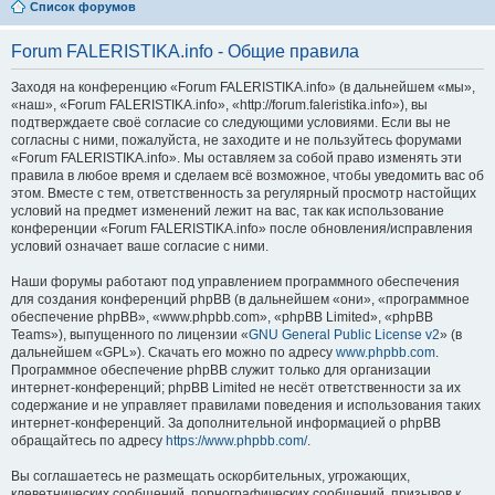
Список форумов
Forum FALERISTIKA.info - Общие правила
Заходя на конференцию «Forum FALERISTIKA.info» (в дальнейшем «мы»,
«наш», «Forum FALERISTIKA.info», «http://forum.faleristika.info»), вы
подтверждаете своё согласие со следующими условиями. Если вы не
согласны с ними, пожалуйста, не заходите и не пользуйтесь форумами
«Forum FALERISTIKA.info». Мы оставляем за собой право изменять эти
правила в любое время и сделаем всё возможное, чтобы уведомить вас об
этом. Вместе с тем, ответственность за регулярный просмотр настойщих
условий на предмет изменений лежит на вас, так как использование
конференции «Forum FALERISTIKA.info» после обновления/исправления
условий означает ваше согласие с ними.
Наши форумы работают под управлением программного обеспечения
для создания конференций phpBB (в дальнейшем «они», «программное
обеспечение phpBB», «www.phpbb.com», «phpBB Limited», «phpBB
Teams»), выпущенного по лицензии «
GNU General Public License v2
» (в
дальнейшем «GPL»). Скачать его можно по адресу
www.phpbb.com
.
Программное обеспечение phpBB служит только для организации
интернет-конференций; phpBB Limited не несёт ответственности за их
содержание и не управляет правилами поведения и использования таких
интернет-конференций. За дополнительной информацией о phpBB
обращайтесь по адресу
https://www.phpbb.com/
.
Вы соглашаетесь не размещать оскорбительных, угрожающих,
клеветнических сообщений, порнографических сообщений, призывов к