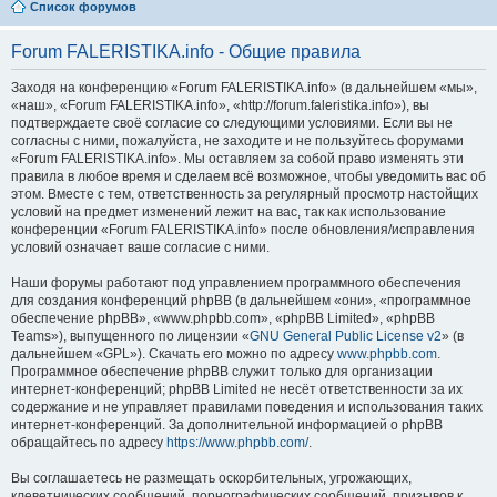
Список форумов
Forum FALERISTIKA.info - Общие правила
Заходя на конференцию «Forum FALERISTIKA.info» (в дальнейшем «мы»,
«наш», «Forum FALERISTIKA.info», «http://forum.faleristika.info»), вы
подтверждаете своё согласие со следующими условиями. Если вы не
согласны с ними, пожалуйста, не заходите и не пользуйтесь форумами
«Forum FALERISTIKA.info». Мы оставляем за собой право изменять эти
правила в любое время и сделаем всё возможное, чтобы уведомить вас об
этом. Вместе с тем, ответственность за регулярный просмотр настойщих
условий на предмет изменений лежит на вас, так как использование
конференции «Forum FALERISTIKA.info» после обновления/исправления
условий означает ваше согласие с ними.
Наши форумы работают под управлением программного обеспечения
для создания конференций phpBB (в дальнейшем «они», «программное
обеспечение phpBB», «www.phpbb.com», «phpBB Limited», «phpBB
Teams»), выпущенного по лицензии «
GNU General Public License v2
» (в
дальнейшем «GPL»). Скачать его можно по адресу
www.phpbb.com
.
Программное обеспечение phpBB служит только для организации
интернет-конференций; phpBB Limited не несёт ответственности за их
содержание и не управляет правилами поведения и использования таких
интернет-конференций. За дополнительной информацией о phpBB
обращайтесь по адресу
https://www.phpbb.com/
.
Вы соглашаетесь не размещать оскорбительных, угрожающих,
клеветнических сообщений, порнографических сообщений, призывов к