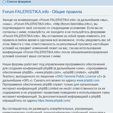
Список форумов
Forum FALERISTIKA.info - Общие правила
Заходя на конференцию «Forum FALERISTIKA.info» (в дальнейшем «мы»,
«наш», «Forum FALERISTIKA.info», «http://forum.faleristika.info»), вы
подтверждаете своё согласие со следующими условиями. Если вы не
согласны с ними, пожалуйста, не заходите и не пользуйтесь форумами
«Forum FALERISTIKA.info». Мы оставляем за собой право изменять эти
правила в любое время и сделаем всё возможное, чтобы уведомить вас об
этом. Вместе с тем, ответственность за регулярный просмотр настойщих
условий на предмет изменений лежит на вас, так как использование
конференции «Forum FALERISTIKA.info» после обновления/исправления
условий означает ваше согласие с ними.
Наши форумы работают под управлением программного обеспечения
для создания конференций phpBB (в дальнейшем «они», «программное
обеспечение phpBB», «www.phpbb.com», «phpBB Limited», «phpBB
Teams»), выпущенного по лицензии «
GNU General Public License v2
» (в
дальнейшем «GPL»). Скачать его можно по адресу
www.phpbb.com
.
Программное обеспечение phpBB служит только для организации
интернет-конференций; phpBB Limited не несёт ответственности за их
содержание и не управляет правилами поведения и использования таких
интернет-конференций. За дополнительной информацией о phpBB
обращайтесь по адресу
https://www.phpbb.com/
.
Вы соглашаетесь не размещать оскорбительных, угрожающих,
клеветнических сообщений, порнографических сообщений, призывов к