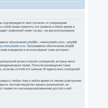
), вы подтверждаете своё согласие со следующими
за собой право изменять эти правила в любое время и
едмет изменений лежит на вас, так как использование
ммное обеспечение phpBB», «www.phpbb.com», «phpBB
есу
www.phpbb.com
. Программное обеспечение phpBB
илами поведения и использования таких интернет-
циональной розни и прочих сообщений, которые могут
ь международное право. Попытки размещения таких
, если мы сочтём это нужным. IP-адреса всех сообщений
 закрыть любую тему в любое время по своему усмотрению.
ткрыта третьим лицам без вашего разрешения, ни
ут привести к несанкционированному доступу к ней.