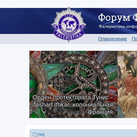
Форум 
Фалеристика.инф
Определение
Пр
Орден протектората Тунис -
Nishan Iftikar, колониальная
Франция
FAQ