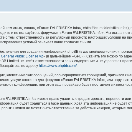
шем «мы», «наш», «Forum FALERISTIKA.info», «http://forum.faleristika.info»
аходите и не пользуйтесь форумами «Forum FALERISTIKA.info». Мы оставляем 
сте с тем, ответственность за регулярный просмотр настойщих условий на пр
исправления условий означает ваше согласие с ними.
еспечения для создания конференций phpBB (в дальнейшем «они», «програ
General Public License v2
» (в дальнейшем «GPL»). Скачать его можно по адр
BB Limited не несёт ответственности за их содержание и не управляет прав
обращайтесь по адресу
https://www.phpbb.com/
.
их, клеветнических сообщений, порнографических сообщений, призывов к на
вляет услуги хостинга для форумов «Forum FALERISTIKA.info», или нарушит
нию от конференции, при этом ваш провайдер будет поставлен в известность
um FALERISTIKA.info» имеют право удалить, отредактировать, перенести или
информация будет храниться в базе данных. Хотя эта информация не будет о
phpBB Limited не может быть ответственна за действия хакеров, которые мог