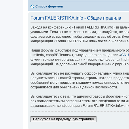
Список форумов
Forum FALERISTIKA.info - Общие правила
Заходя на конференцию «Forum FALERISTIKA.info» (в дальней
условиями. Если вы не согласны с ними, пожалуйста, не з
сделаем всё возможное, чтобы уведомить вас об этом. Вме
конференции «Forum FALERISTIKA.info» после обновления/
Наши форумы работают под управлением программного об
Limited», «phpBB Teams»), выпущенного по лицензии «
GNU 
служит только для организации интернет-конференций; php
конференций. За дополнительной информацией о phpBB 
Вы соглашаетесь не размещать оскорбительных, угрожающ
нарушить законы вашей страны, страны, которая предоста
сообщений могут привести к вашему немедленному отключе
сохраняются для обеспечения данной возможности.
Вы соглашаетесь с тем, что администраторы форумов «For
Как пользователь вы согласны с тем, что введённая вами 
администрация конференции «Forum FALERISTIKA.info», ни 
Вернуться на предыдущую страницу