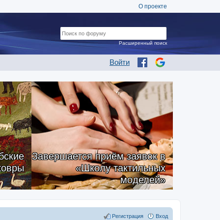
О проекте
Расширенный поиск
Войти
бские
Завершается приём заявок в
ковры
«Школу тактильных
моделей»
Регистрация
Вход