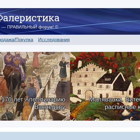
Фалеристика
о — ПРАВИЛЬНЫЙ форум! ©
одажа/Покупка
Исследования
170 лет Аполлинарию
Маляванки. Вите
Васнецову
расписные 