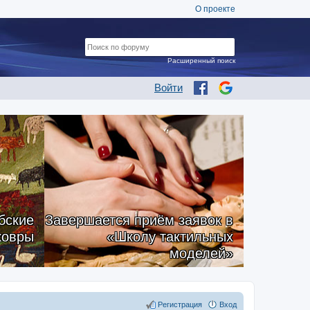
О проекте
Расширенный поиск
Войти
бские
Завершается приём заявок в
ковры
«Школу тактильных
моделей»
Регистрация
Вход