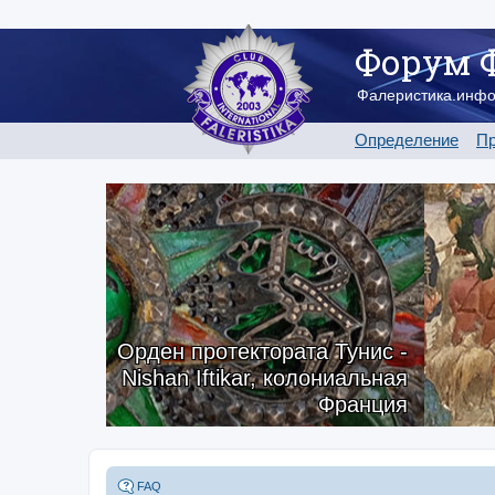
Форум 
Фалеристика.инф
Определение
Пр
Орден протектората Тунис -
Nishan Iftikar, колониальная
Франция
FAQ