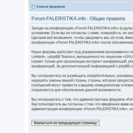
Список форумов
Forum FALERISTIKA.info - Общие правила
Заходя на конференцию «Forum FALERISTIKA.info» (в дальней
условиями. Если вы не согласны с ними, пожалуйста, не з
сделаем всё возможное, чтобы уведомить вас об этом. Вме
конференции «Forum FALERISTIKA.info» после обновления/
Наши форумы работают под управлением программного об
Limited», «phpBB Teams»), выпущенного по лицензии «
GNU 
служит только для организации интернет-конференций; php
конференций. За дополнительной информацией о phpBB 
Вы соглашаетесь не размещать оскорбительных, угрожающ
нарушить законы вашей страны, страны, которая предоста
сообщений могут привести к вашему немедленному отключе
сохраняются для обеспечения данной возможности.
Вы соглашаетесь с тем, что администраторы форумов «For
Как пользователь вы согласны с тем, что введённая вами 
администрация конференции «Forum FALERISTIKA.info», ни 
Вернуться на предыдущую страницу