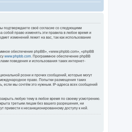
), вы подтверждаете своё согласие со следующими
за собой право изменять эти правила в любое время и
едмет изменений лежит на вас, так как использование
ммное обеспечение phpBB», «www.phpbb.com», «phpBB
есу
www.phpbb.com
. Программное обеспечение phpBB
илами поведения и использования таких интернет-
циональной розни и прочих сообщений, которые могут
ь международное право. Попытки размещения таких
, если мы сочтём это нужным. IP-адреса всех сообщений
 закрыть любую тему в любое время по своему усмотрению.
ткрыта третьим лицам без вашего разрешения, ни
ут привести к несанкционированному доступу к ней.