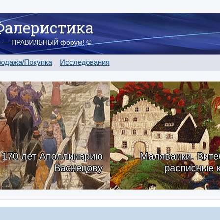
Фалеристика
о — ПРАВИЛЬНЫЙ форум! ©
одажа/Покупка
Исследования
170 лет Аполлинарию
Маляванки. Вите
Васнецову
расписные 