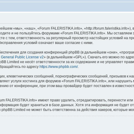
шем «мы», «наш», «Forum FALERISTIKA.info», «http://forum.faleristika.info»
аходите и не пользуйтесь форумами «Forum FALERISTIKA.info». Мы оставляем 
сте с тем, ответственность за регулярный просмотр настойщих условий на пр
исправления условий означает ваше согласие с ними.
еспечения для создания конференций phpBB (в дальнейшем «они», «програ
General Public License v2
» (в дальнейшем «GPL»). Скачать его можно по адр
BB Limited не несёт ответственности за их содержание и не управляет прав
обращайтесь по адресу
https://www.phpbb.com/
.
их, клеветнических сообщений, порнографических сообщений, призывов к на
вляет услуги хостинга для форумов «Forum FALERISTIKA.info», или нарушит
нию от конференции, при этом ваш провайдер будет поставлен в известность
um FALERISTIKA.info» имеют право удалить, отредактировать, перенести или
информация будет храниться в базе данных. Хотя эта информация не будет о
phpBB Limited не может быть ответственна за действия хакеров, которые мог