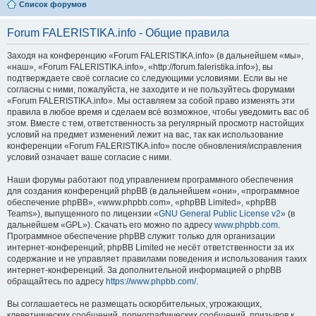
Список форумов
Forum FALERISTIKA.info - Общие правила
Заходя на конференцию «Forum FALERISTIKA.info» (в дальнейшем «мы»,
«наш», «Forum FALERISTIKA.info», «http://forum.faleristika.info»), вы
подтверждаете своё согласие со следующими условиями. Если вы не
согласны с ними, пожалуйста, не заходите и не пользуйтесь форумами
«Forum FALERISTIKA.info». Мы оставляем за собой право изменять эти
правила в любое время и сделаем всё возможное, чтобы уведомить вас об
этом. Вместе с тем, ответственность за регулярный просмотр настойщих
условий на предмет изменений лежит на вас, так как использование
конференции «Forum FALERISTIKA.info» после обновления/исправления
условий означает ваше согласие с ними.
Наши форумы работают под управлением программного обеспечения
для создания конференций phpBB (в дальнейшем «они», «программное
обеспечение phpBB», «www.phpbb.com», «phpBB Limited», «phpBB
Teams»), выпущенного по лицензии «
GNU General Public License v2
» (в
дальнейшем «GPL»). Скачать его можно по адресу
www.phpbb.com
.
Программное обеспечение phpBB служит только для организации
интернет-конференций; phpBB Limited не несёт ответственности за их
содержание и не управляет правилами поведения и использования таких
интернет-конференций. За дополнительной информацией о phpBB
обращайтесь по адресу
https://www.phpbb.com/
.
Вы соглашаетесь не размещать оскорбительных, угрожающих,
клеветнических сообщений, порнографических сообщений, призывов к