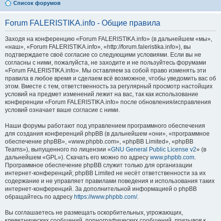
Список форумов
Forum FALERISTIKA.info - Общие правила
Заходя на конференцию «Forum FALERISTIKA.info» (в дальнейшем «мы»,
«наш», «Forum FALERISTIKA.info», «http://forum.faleristika.info»), вы
подтверждаете своё согласие со следующими условиями. Если вы не
согласны с ними, пожалуйста, не заходите и не пользуйтесь форумами
«Forum FALERISTIKA.info». Мы оставляем за собой право изменять эти
правила в любое время и сделаем всё возможное, чтобы уведомить вас об
этом. Вместе с тем, ответственность за регулярный просмотр настойщих
условий на предмет изменений лежит на вас, так как использование
конференции «Forum FALERISTIKA.info» после обновления/исправления
условий означает ваше согласие с ними.
Наши форумы работают под управлением программного обеспечения
для создания конференций phpBB (в дальнейшем «они», «программное
обеспечение phpBB», «www.phpbb.com», «phpBB Limited», «phpBB
Teams»), выпущенного по лицензии «
GNU General Public License v2
» (в
дальнейшем «GPL»). Скачать его можно по адресу
www.phpbb.com
.
Программное обеспечение phpBB служит только для организации
интернет-конференций; phpBB Limited не несёт ответственности за их
содержание и не управляет правилами поведения и использования таких
интернет-конференций. За дополнительной информацией о phpBB
обращайтесь по адресу
https://www.phpbb.com/
.
Вы соглашаетесь не размещать оскорбительных, угрожающих,
клеветнических сообщений, порнографических сообщений, призывов к