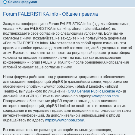
Список форумов
Forum FALERISTIKA.info - Общие правила
Заходя на конференцию «Forum FALERISTIKA.info» (в дальнейшем «мы»,
«наш», «Forum FALERISTIKA.info», «http://forum.faleristika.info»), вы
подтверждаете своё согласие со следующими условиями. Если вы не
согласны с ними, пожалуйста, не заходите и не пользуйтесь форумами
«Forum FALERISTIKA.info». Мы оставляем за собой право изменять эти
правила в любое время и сделаем всё возможное, чтобы уведомить вас об
этом. Вместе с тем, ответственность за регулярный просмотр настойщих
условий на предмет изменений лежит на вас, так как использование
конференции «Forum FALERISTIKA.info» после обновления/исправления
условий означает ваше согласие с ними.
Наши форумы работают под управлением программного обеспечения
для создания конференций phpBB (в дальнейшем «они», «программное
обеспечение phpBB», «www.phpbb.com», «phpBB Limited», «phpBB
Teams»), выпущенного по лицензии «
GNU General Public License v2
» (в
дальнейшем «GPL»). Скачать его можно по адресу
www.phpbb.com
.
Программное обеспечение phpBB служит только для организации
интернет-конференций; phpBB Limited не несёт ответственности за их
содержание и не управляет правилами поведения и использования таких
интернет-конференций. За дополнительной информацией о phpBB
обращайтесь по адресу
https://www.phpbb.com/
.
Вы соглашаетесь не размещать оскорбительных, угрожающих,
клеветнических сообщений, порнографических сообщений, призывов к