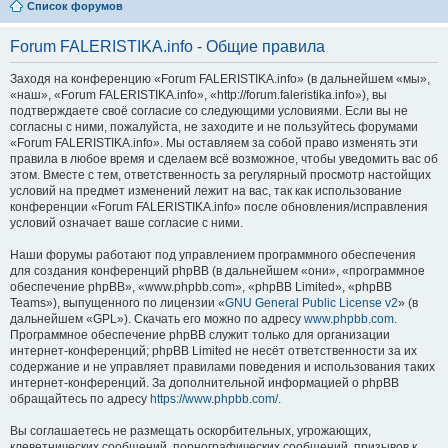
Список форумов
Forum FALERISTIKA.info - Общие правила
Заходя на конференцию «Forum FALERISTIKA.info» (в дальнейшем «мы»,
«наш», «Forum FALERISTIKA.info», «http://forum.faleristika.info»), вы
подтверждаете своё согласие со следующими условиями. Если вы не
согласны с ними, пожалуйста, не заходите и не пользуйтесь форумами
«Forum FALERISTIKA.info». Мы оставляем за собой право изменять эти
правила в любое время и сделаем всё возможное, чтобы уведомить вас об
этом. Вместе с тем, ответственность за регулярный просмотр настойщих
условий на предмет изменений лежит на вас, так как использование
конференции «Forum FALERISTIKA.info» после обновления/исправления
условий означает ваше согласие с ними.
Наши форумы работают под управлением программного обеспечения
для создания конференций phpBB (в дальнейшем «они», «программное
обеспечение phpBB», «www.phpbb.com», «phpBB Limited», «phpBB
Teams»), выпущенного по лицензии «
GNU General Public License v2
» (в
дальнейшем «GPL»). Скачать его можно по адресу
www.phpbb.com
.
Программное обеспечение phpBB служит только для организации
интернет-конференций; phpBB Limited не несёт ответственности за их
содержание и не управляет правилами поведения и использования таких
интернет-конференций. За дополнительной информацией о phpBB
обращайтесь по адресу
https://www.phpbb.com/
.
Вы соглашаетесь не размещать оскорбительных, угрожающих,
клеветнических сообщений, порнографических сообщений, призывов к