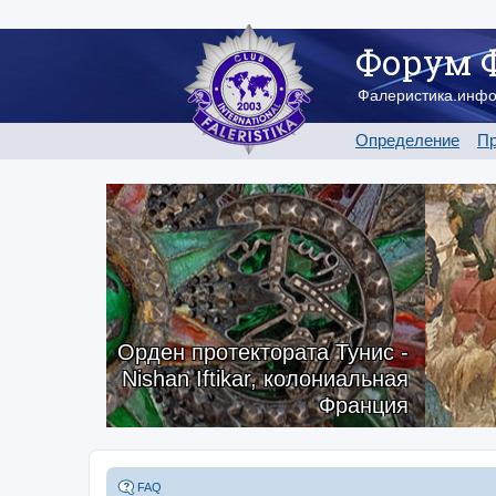
Форум 
Фалеристика.инф
Определение
Пр
Орден протектората Тунис -
Nishan Iftikar, колониальная
Франция
FAQ