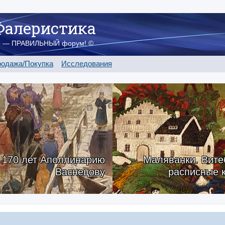
Фалеристика
о — ПРАВИЛЬНЫЙ форум! ©
одажа/Покупка
Исследования
170 лет Аполлинарию
Маляванки. Вите
Васнецову
расписные 