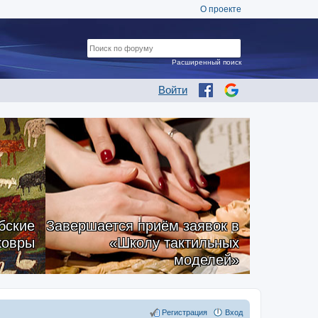
О проекте
Расширенный поиск
Войти
бские
Завершается приём заявок в
ковры
«Школу тактильных
моделей»
Регистрация
Вход