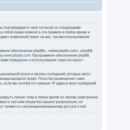
), вы подтверждаете своё согласие со следующими
за собой право изменять эти правила в любое время и
едмет изменений лежит на вас, так как использование
ммное обеспечение phpBB», «www.phpbb.com», «phpBB
есу
www.phpbb.com
. Программное обеспечение phpBB
илами поведения и использования таких интернет-
циональной розни и прочих сообщений, которые могут
ь международное право. Попытки размещения таких
, если мы сочтём это нужным. IP-адреса всех сообщений
 закрыть любую тему в любое время по своему усмотрению.
ткрыта третьим лицам без вашего разрешения, ни
ут привести к несанкционированному доступу к ней.