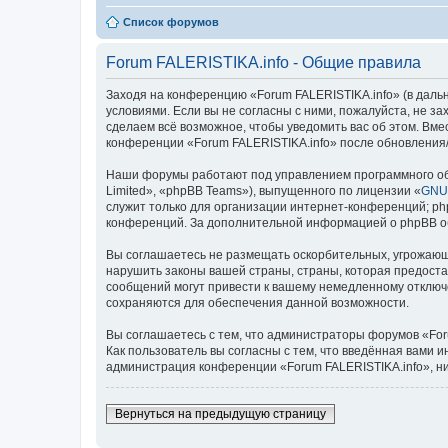
Список форумов
Forum FALERISTIKA.info - Общие правила
Заходя на конференцию «Forum FALERISTIKA.info» (в дальней
условиями. Если вы не согласны с ними, пожалуйста, не з
сделаем всё возможное, чтобы уведомить вас об этом. Вме
конференции «Forum FALERISTIKA.info» после обновления/
Наши форумы работают под управлением программного об
Limited», «phpBB Teams»), выпущенного по лицензии «
GNU 
служит только для организации интернет-конференций; php
конференций. За дополнительной информацией о phpBB 
Вы соглашаетесь не размещать оскорбительных, угрожающ
нарушить законы вашей страны, страны, которая предоста
сообщений могут привести к вашему немедленному отключе
сохраняются для обеспечения данной возможности.
Вы соглашаетесь с тем, что администраторы форумов «For
Как пользователь вы согласны с тем, что введённая вами 
администрация конференции «Forum FALERISTIKA.info», ни 
Вернуться на предыдущую страницу