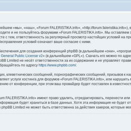
шем «мы», «наш», «Forum FALERISTIKA.info», «http://forum.faleristika.info»
аходите и не пользуйтесь форумами «Forum FALERISTIKA.info». Мы оставляем 
сте с тем, ответственность за регулярный просмотр настойщих условий на пр
исправления условий означает ваше согласие с ними.
еспечения для создания конференций phpBB (в дальнейшем «они», «програ
General Public License v2
» (в дальнейшем «GPL»). Скачать его можно по адр
BB Limited не несёт ответственности за их содержание и не управляет прав
обращайтесь по адресу
https://www.phpbb.com/
.
их, клеветнических сообщений, порнографических сообщений, призывов к на
вляет услуги хостинга для форумов «Forum FALERISTIKA.info», или нарушит
нию от конференции, при этом ваш провайдер будет поставлен в известность
um FALERISTIKA.info» имеют право удалить, отредактировать, перенести или
информация будет храниться в базе данных. Хотя эта информация не будет о
phpBB Limited не может быть ответственна за действия хакеров, которые мог