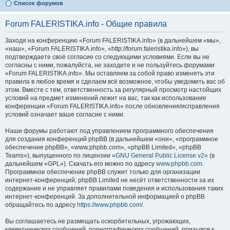
Список форумов
Forum FALERISTIKA.info - Общие правила
Заходя на конференцию «Forum FALERISTIKA.info» (в дальнейшем «мы»,
«наш», «Forum FALERISTIKA.info», «http://forum.faleristika.info»), вы
подтверждаете своё согласие со следующими условиями. Если вы не
согласны с ними, пожалуйста, не заходите и не пользуйтесь форумами
«Forum FALERISTIKA.info». Мы оставляем за собой право изменять эти
правила в любое время и сделаем всё возможное, чтобы уведомить вас об
этом. Вместе с тем, ответственность за регулярный просмотр настойщих
условий на предмет изменений лежит на вас, так как использование
конференции «Forum FALERISTIKA.info» после обновления/исправления
условий означает ваше согласие с ними.
Наши форумы работают под управлением программного обеспечения
для создания конференций phpBB (в дальнейшем «они», «программное
обеспечение phpBB», «www.phpbb.com», «phpBB Limited», «phpBB
Teams»), выпущенного по лицензии «
GNU General Public License v2
» (в
дальнейшем «GPL»). Скачать его можно по адресу
www.phpbb.com
.
Программное обеспечение phpBB служит только для организации
интернет-конференций; phpBB Limited не несёт ответственности за их
содержание и не управляет правилами поведения и использования таких
интернет-конференций. За дополнительной информацией о phpBB
обращайтесь по адресу
https://www.phpbb.com/
.
Вы соглашаетесь не размещать оскорбительных, угрожающих,
клеветнических сообщений, порнографических сообщений, призывов к