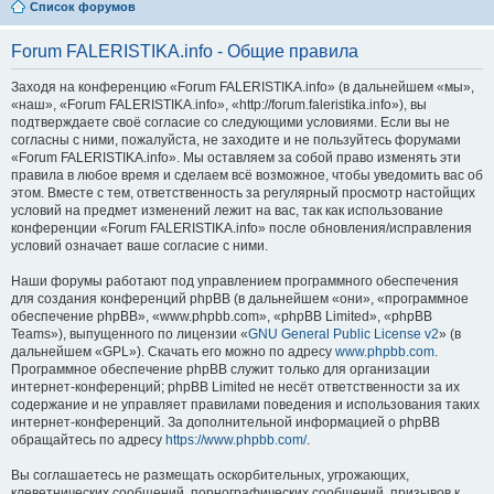
Список форумов
Forum FALERISTIKA.info - Общие правила
Заходя на конференцию «Forum FALERISTIKA.info» (в дальнейшем «мы»,
«наш», «Forum FALERISTIKA.info», «http://forum.faleristika.info»), вы
подтверждаете своё согласие со следующими условиями. Если вы не
согласны с ними, пожалуйста, не заходите и не пользуйтесь форумами
«Forum FALERISTIKA.info». Мы оставляем за собой право изменять эти
правила в любое время и сделаем всё возможное, чтобы уведомить вас об
этом. Вместе с тем, ответственность за регулярный просмотр настойщих
условий на предмет изменений лежит на вас, так как использование
конференции «Forum FALERISTIKA.info» после обновления/исправления
условий означает ваше согласие с ними.
Наши форумы работают под управлением программного обеспечения
для создания конференций phpBB (в дальнейшем «они», «программное
обеспечение phpBB», «www.phpbb.com», «phpBB Limited», «phpBB
Teams»), выпущенного по лицензии «
GNU General Public License v2
» (в
дальнейшем «GPL»). Скачать его можно по адресу
www.phpbb.com
.
Программное обеспечение phpBB служит только для организации
интернет-конференций; phpBB Limited не несёт ответственности за их
содержание и не управляет правилами поведения и использования таких
интернет-конференций. За дополнительной информацией о phpBB
обращайтесь по адресу
https://www.phpbb.com/
.
Вы соглашаетесь не размещать оскорбительных, угрожающих,
клеветнических сообщений, порнографических сообщений, призывов к