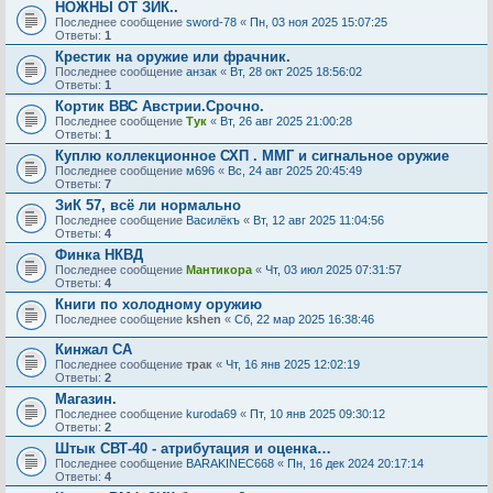
НОЖНЫ ОТ ЗИК..
Последнее сообщение
sword-78
«
Пн, 03 ноя 2025 15:07:25
Ответы:
1
Крестик на оружие или фрачник.
Последнее сообщение
анзак
«
Вт, 28 окт 2025 18:56:02
Ответы:
1
Кортик ВВС Австрии.Срочно.
Последнее сообщение
Тук
«
Вт, 26 авг 2025 21:00:28
Ответы:
1
Куплю коллекционное СХП . ММГ и сигнальное оружие
Последнее сообщение
м696
«
Вс, 24 авг 2025 20:45:49
Ответы:
7
ЗиК 57, всё ли нормально
Последнее сообщение
Василёкъ
«
Вт, 12 авг 2025 11:04:56
Ответы:
4
Финка НКВД
Последнее сообщение
Мантикора
«
Чт, 03 июл 2025 07:31:57
Ответы:
4
Книги по холодному оружию
Последнее сообщение
kshen
«
Сб, 22 мар 2025 16:38:46
Кинжал СА
Последнее сообщение
трак
«
Чт, 16 янв 2025 12:02:19
Ответы:
2
Магазин.
Последнее сообщение
kuroda69
«
Пт, 10 янв 2025 09:30:12
Ответы:
2
Штык СВТ-40 - атрибутация и оценка…
Последнее сообщение
BARAKINEC668
«
Пн, 16 дек 2024 20:17:14
Ответы:
4