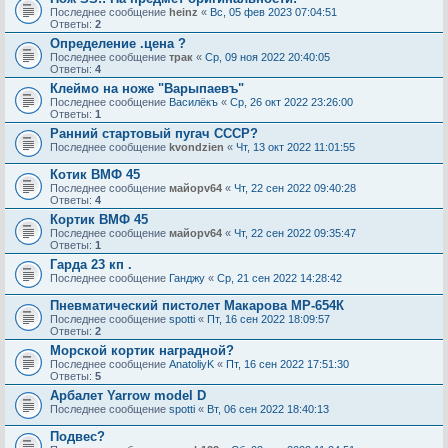
Последнее сообщение
heinz
«
Вс, 05 фев 2023 07:04:51
Ответы:
2
Определение .цена ?
Последнее сообщение
трак
«
Ср, 09 ноя 2022 20:40:05
Ответы:
4
Клеймо на ноже "Варыпаевъ"
Последнее сообщение
Василёкъ
«
Ср, 26 окт 2022 23:26:00
Ответы:
1
Ранний стартовый пугач СССР?
Последнее сообщение
kvondzien
«
Чт, 13 окт 2022 11:01:55
Котик ВМФ 45
Последнее сообщение
майорv64
«
Чт, 22 сен 2022 09:40:28
Ответы:
4
Кортик ВМФ 45
Последнее сообщение
майорv64
«
Чт, 22 сен 2022 09:35:47
Ответы:
1
Гарда 23 кп .
Последнее сообщение
Ганджу
«
Ср, 21 сен 2022 14:28:42
Пневматический пистолет Макарова МР-654К
Последнее сообщение
spotti
«
Пт, 16 сен 2022 18:09:57
Ответы:
2
Морской кортик наградной?
Последнее сообщение
AnatoliyK
«
Пт, 16 сен 2022 17:51:30
Ответы:
5
Арбалет Yarrow model D
Последнее сообщение
spotti
«
Вт, 06 сен 2022 18:40:13
Подвес?