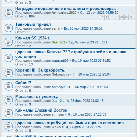
Ответы:
3
Наградные-подарочные пистолеты и револьверы.
Последнее сообщение
Arhivarius.2020
«
Ср, 13 сен 2023 06:59:10
Ответы:
889
1
…
27
28
29
30
Танковый прицел
Последнее сообщение
senai
«
Вс, 30 июл 2023 14:36:02
Ответы:
1
Кинжал SS 1934 г.
Последнее сообщение
Sasha82
«
Ср, 07 июн 2023 21:57:11
Ответы:
2
царская шашка Казачья??? атрибуция клейма и оценка
состояния
Последнее сообщение
дмитрий09
«
Вс, 19 мар 2023 07:31:52
Ответы:
13
Кортик НII. За храбрость.
Последнее сообщение
Nekropolis
«
Пт, 10 мар 2023 11:23:04
Сабля!?
Последнее сообщение
AnatoliyK
«
Пн, 06 мар 2023 19:46:03
Ответы:
6
Магазины к пулемету.
Последнее сообщение
брат-2
«
Чт, 23 фев 2023 11:02:43
Ответы:
3
Кинжалы Ближний Восток
Последнее сообщение
sim sim
«
Чт, 16 фев 2023 17:22:33
царская шашка атрибуция клейма и оценка состояния
Последнее сообщение
Орио
«
Вт, 14 фев 2023 22:35:51
Ответы:
8
Нож SS!! На предмет оригинальности!