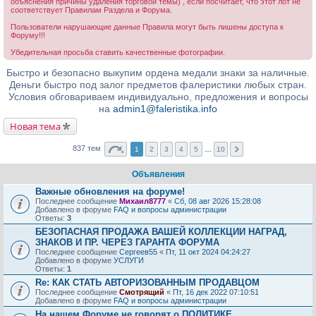
объяснения причины удаления торговой темы) , если посчитает, что этот лот не
соответствует Правилам Раздела и Форума.
Пользователи нарушающие данные Правила могут быть лишены доступа к
Форуму!!!
Убедительная просьба ставить качественные фотографии.
Быстро и безопасно выкупим ордена медали знаки за наличные.
Деньги быстро под залог предметов фалеристики любых стран.
Условия обговариваем индивидуально, предложения и вопросы
на
admin1@faleristika.info
Новая тема
837 тем
1
2
3
4
5
…
10
Объявления
Важные обновления на форуме!
Последнее сообщение
Михаил8777
«
Сб, 08 авг 2026 15:28:08
Добавлено в форуме
FAQ и вопросы администрации
Ответы:
3
БЕЗОПАСНАЯ ПРОДАЖА ВАШЕЙ КОЛЛЕКЦИИ НАГРАД,
ЗНАКОВ И ПР. ЧЕРЕЗ ГАРАНТА ФОРУМА
Последнее сообщение
Сергеев55
«
Пт, 11 окт 2024 04:24:27
Добавлено в форуме
УСЛУГИ
Ответы:
1
Re: КАК СТАТЬ АВТОРИЗОВАННЫМ ПРОДАВЦОМ
Последнее сообщение
Смотрящий
«
Пт, 16 дек 2022 07:10:51
Добавлено в форуме
FAQ и вопросы администрации
На нашем Форуме не говорят о ПОЛИТИКЕ