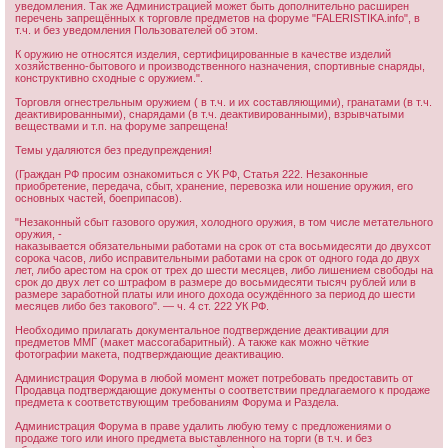
уведомления. Так же Администрацией может быть дополнительно расширен
перечень запрещённых к торговле предметов на форуме "FALERISTIKA.info", в
т.ч. и без уведомления Пользователей об этом.
К оружию не относятся изделия, сертифицированные в качестве изделий
хозяйственно-бытового и производственного назначения, спортивные снаряды,
конструктивно сходные с оружием.".
Торговля огнестрельным оружием ( в т.ч. и их составляющими), гранатами (в т.ч.
деактивированными), снарядами (в т.ч. деактивированными), взрывчатыми
веществами и т.п. на форуме запрещена!
Темы удаляются без предупреждения!
(Граждан РФ просим ознакомиться с УК РФ, Статья 222. Незаконные
приобретение, передача, сбыт, хранение, перевозка или ношение оружия, его
основных частей, боеприпасов).
"Незаконный сбыт газового оружия, холодного оружия, в том числе метательного
оружия, -
наказывается обязательными работами на срок от ста восьмидесяти до двухсот
сорока часов, либо исправительными работами на срок от одного года до двух
лет, либо арестом на срок от трех до шести месяцев, либо лишением свободы на
срок до двух лет со штрафом в размере до восьмидесяти тысяч рублей или в
размере заработной платы или иного дохода осуждённого за период до шести
месяцев либо без такового". — ч. 4 ст. 222 УК РФ.
Необходимо прилагать документальное подтверждение деактивации для
предметов ММГ (макет массогабаритный). А также как можно чёткие
фотографии макета, подтверждающие деактивацию.
Администрация Форума в любой момент может потребовать предоставить от
Продавца подтверждающие документы о соответствии предлагаемого к продаже
предмета к соответствующим требованиям Форума и Раздела.
Администрация Форума в праве удалить любую тему с предложениями о
продаже того или иного предмета выставленного на торги (в т.ч. и без