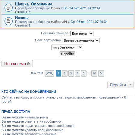
Шашка. Опознание.
Последнее сообщение
Орио
«
Вс, 24 окт 2021 14:32:44
Ответы:
4
Ножны
Последнее сообщение
майорv64
«
Ср, 06 окт 2021 07:49:34
Ответы:
1
Показать темы за:
Поле сортировки
Новая тема
837 тем
1
2
3
4
5
…
10
Перейти
КТО СЕЙЧАС НА КОНФЕРЕНЦИИ
Сейчас этот форум просматривают: нет зарегистрированных пользователей и 8
гостей
ПРАВА ДОСТУПА
Вы
не можете
начинать темы
Вы
не можете
отвечать на сообщения
Вы
не можете
редактировать свои сообщения
Вы
не можете
удалять свои сообщения
Вы
не можете
добавлять вложения