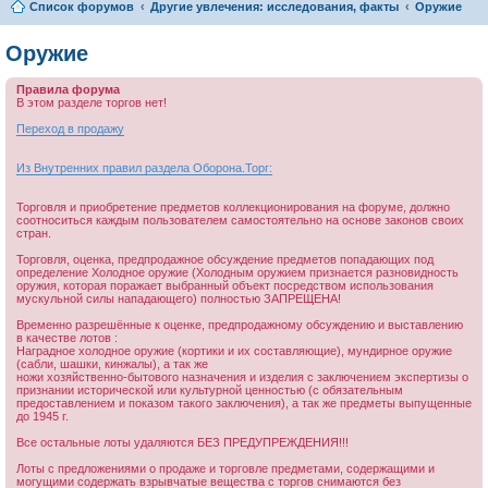
Список форумов
Другие увлечения: исследования, факты
Оружие
Оружие
Правила форума
В этом разделе торгов нет!
Переход в продажу
Из Внутренних правил раздела Оборона.Торг:
Торговля и приобретение предметов коллекционирования на форуме, должно
соотноситься каждым пользователем самостоятельно на основе законов своих
стран.
Торговля, оценка, предпродажное обсуждение предметов попадающих под
определение Холодное оружие (Холодным оружием признается разновидность
оружия, которая поражает выбранный объект посредством использования
мускульной силы нападающего) полностью ЗАПРЕЩЕНА!
Временно разрешённые к оценке, предпродажному обсуждению и выставлению
в качестве лотов :
Наградное холодное оружие (кортики и их составляющие), мундирное оружие
(сабли, шашки, кинжалы), а так же
ножи хозяйственно-бытового назначения и изделия с заключением экспертизы о
признании исторической или культурной ценностью (с обязательным
предоставлением и показом такого заключения), а так же предметы выпущенные
до 1945 г.
Все остальные лоты удаляются БЕЗ ПРЕДУПРЕЖДЕНИЯ!!!
Лоты с предложениями о продаже и торговле предметами, содержащими и
могущими содержать взрывчатые вещества с торгов снимаются без