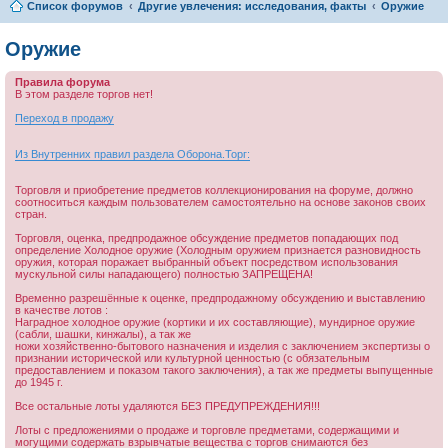
Список форумов
Другие увлечения: исследования, факты
Оружие
Оружие
Правила форума
В этом разделе торгов нет!
Переход в продажу
Из Внутренних правил раздела Оборона.Торг:
Торговля и приобретение предметов коллекционирования на форуме, должно
соотноситься каждым пользователем самостоятельно на основе законов своих
стран.
Торговля, оценка, предпродажное обсуждение предметов попадающих под
определение Холодное оружие (Холодным оружием признается разновидность
оружия, которая поражает выбранный объект посредством использования
мускульной силы нападающего) полностью ЗАПРЕЩЕНА!
Временно разрешённые к оценке, предпродажному обсуждению и выставлению
в качестве лотов :
Наградное холодное оружие (кортики и их составляющие), мундирное оружие
(сабли, шашки, кинжалы), а так же
ножи хозяйственно-бытового назначения и изделия с заключением экспертизы о
признании исторической или культурной ценностью (с обязательным
предоставлением и показом такого заключения), а так же предметы выпущенные
до 1945 г.
Все остальные лоты удаляются БЕЗ ПРЕДУПРЕЖДЕНИЯ!!!
Лоты с предложениями о продаже и торговле предметами, содержащими и
могущими содержать взрывчатые вещества с торгов снимаются без