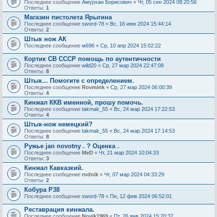
Последнее сообщение
Амурхан Борисович
«
Чт, 05 сен 2024 08:20:56
Ответы:
1
Магазин пистолета Ярыгина
Последнее сообщение
sword-78
«
Вс, 16 июн 2024 15:44:14
Ответы:
2
Штык нож АК
Последнее сообщение
м696
«
Ср, 10 апр 2024 15:02:22
Кортик СВ СССР помощь по аутентичности
Последнее сообщение
wild20
«
Ср, 27 мар 2024 22:47:08
Ответы:
8
Штык... Помогите с определением.
Последнее сообщение
Rovmink
«
Ср, 27 мар 2024 06:00:39
Ответы:
4
Кинжал ККВ именной, прошу помочь.
Последнее сообщение
takmak_55
«
Вс, 24 мар 2024 17:22:53
Ответы:
4
Штык-нож немецкий?
Последнее сообщение
takmak_55
«
Вс, 24 мар 2024 17:14:53
Ответы:
8
Ружье jan novotny . ? Оценка .
Последнее сообщение
MeD
«
Чт, 21 мар 2024 10:04:33
Ответы:
3
Кинжал Кавказкий.
Последнее сообщение
rodnik
«
Чт, 07 мар 2024 04:33:29
Ответы:
2
Кобура Р38
Последнее сообщение
sword-78
«
Пн, 12 фев 2024 06:52:01
Реставрация кинжала.
Последнее сообщение
Novik1969
«
Пт, 26 янв 2024 15:20:37