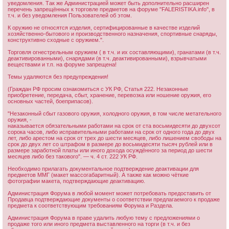
уведомления. Так же Администрацией может быть дополнительно расширен
перечень запрещённых к торговле предметов на форуме "FALERISTIKA.info", в
т.ч. и без уведомления Пользователей об этом.
К оружию не относятся изделия, сертифицированные в качестве изделий
хозяйственно-бытового и производственного назначения, спортивные снаряды,
конструктивно сходные с оружием.".
Торговля огнестрельным оружием ( в т.ч. и их составляющими), гранатами (в т.ч.
деактивированными), снарядами (в т.ч. деактивированными), взрывчатыми
веществами и т.п. на форуме запрещена!
Темы удаляются без предупреждения!
(Граждан РФ просим ознакомиться с УК РФ, Статья 222. Незаконные
приобретение, передача, сбыт, хранение, перевозка или ношение оружия, его
основных частей, боеприпасов).
"Незаконный сбыт газового оружия, холодного оружия, в том числе метательного
оружия, -
наказывается обязательными работами на срок от ста восьмидесяти до двухсот
сорока часов, либо исправительными работами на срок от одного года до двух
лет, либо арестом на срок от трех до шести месяцев, либо лишением свободы на
срок до двух лет со штрафом в размере до восьмидесяти тысяч рублей или в
размере заработной платы или иного дохода осуждённого за период до шести
месяцев либо без такового". — ч. 4 ст. 222 УК РФ.
Необходимо прилагать документальное подтверждение деактивации для
предметов ММГ (макет массогабаритный). А также как можно чёткие
фотографии макета, подтверждающие деактивацию.
Администрация Форума в любой момент может потребовать предоставить от
Продавца подтверждающие документы о соответствии предлагаемого к продаже
предмета к соответствующим требованиям Форума и Раздела.
Администрация Форума в праве удалить любую тему с предложениями о
продаже того или иного предмета выставленного на торги (в т.ч. и без