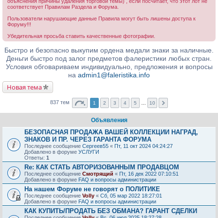
объяснения причины удаления торговой темы) , если посчитает, что этот лот не
соответствует Правилам Раздела и Форума.
Пользователи нарушающие данные Правила могут быть лишены доступа к
Форуму!!!
Убедительная просьба ставить качественные фотографии.
Быстро и безопасно выкупим ордена медали знаки за наличные.
Деньги быстро под залог предметов фалеристики любых стран.
Условия обговариваем индивидуально, предложения и вопросы
на
admin1@faleristika.info
Новая тема
837 тем
1
2
3
4
5
…
10
Объявления
БЕЗОПАСНАЯ ПРОДАЖА ВАШЕЙ КОЛЛЕКЦИИ НАГРАД,
ЗНАКОВ И ПР. ЧЕРЕЗ ГАРАНТА ФОРУМА
Последнее сообщение
Сергеев55
«
Пт, 11 окт 2024 04:24:27
Добавлено в форуме
УСЛУГИ
Ответы:
1
Re: КАК СТАТЬ АВТОРИЗОВАННЫМ ПРОДАВЦОМ
Последнее сообщение
Смотрящий
«
Пт, 16 дек 2022 07:10:51
Добавлено в форуме
FAQ и вопросы администрации
На нашем Форуме не говорят о ПОЛИТИКЕ
Последнее сообщение
Volly
«
Сб, 05 мар 2022 18:27:01
Добавлено в форуме
FAQ и вопросы администрации
КАК КУПИТЬ/ПРОДАТЬ БЕЗ ОБМАНА? ГАРАНТ СДЕЛКИ
Последнее сообщение
Volly
«
Вс, 06 июл 2025 18:27:28