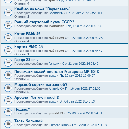
Последнее сообщение
трак
«
Ср, 09 ноя 2022 20:40:05
Ответы:
4
Клеймо на ноже "Варыпаевъ"
Последнее сообщение
Василёкъ
«
Ср, 26 окт 2022 23:26:00
Ответы:
1
Ранний стартовый пугач СССР?
Последнее сообщение
kvondzien
«
Чт, 13 окт 2022 11:01:55
Котик ВМФ 45
Последнее сообщение
майорv64
«
Чт, 22 сен 2022 09:40:28
Ответы:
4
Кортик ВМФ 45
Последнее сообщение
майорv64
«
Чт, 22 сен 2022 09:35:47
Ответы:
1
Гарда 23 кп .
Последнее сообщение
Ганджу
«
Ср, 21 сен 2022 14:28:42
Пневматический пистолет Макарова МР-654К
Последнее сообщение
spotti
«
Пт, 16 сен 2022 18:09:57
Ответы:
2
Морской кортик наградной?
Последнее сообщение
AnatoliyK
«
Пт, 16 сен 2022 17:51:30
Ответы:
5
Арбалет Yarrow model D
Последнее сообщение
spotti
«
Вт, 06 сен 2022 18:40:13
Подвес?
Последнее сообщение
poroh123
«
Сб, 03 сен 2022 11:24:51
Тесак большой
Последнее сообщение
Crimean Khan
«
Пт, 12 авг 2022 16:11:18