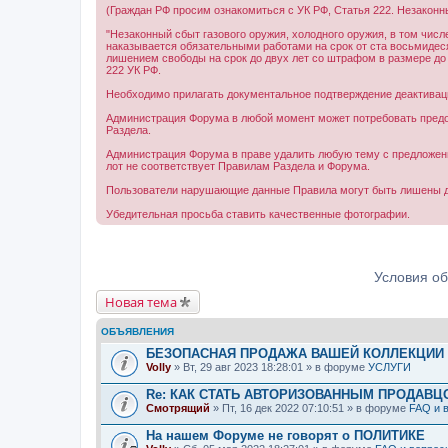
(Граждан РФ просим ознакомиться с УК РФ, Статья 222. Незаконны
"Незаконный сбыт газового оружия, холодного оружия, в том числ
наказывается обязательными работами на срок от ста восьмидесят
лишением свободы на срок до двух лет со штрафом в размере до в
222 УК РФ.
Необходимо прилагать документальное подтверждение деактиваци
Администрация Форума в любой момент может потребовать предо
Раздела.
Администрация Форума в праве удалить любую тему с предложениям
лот не соответствует Правилам Раздела и Форума.
Пользователи нарушающие данные Правила могут быть лишены до
Убедительная просьба ставить качественные фотографии.
Условия о
Новая тема
ОБЪЯВЛЕНИЯ
БЕЗОПАСНАЯ ПРОДАЖА ВАШЕЙ КОЛЛЕКЦИИ Н
Volly
» Вт, 29 авг 2023 18:28:01 » в форуме
УСЛУГИ
Re: КАК СТАТЬ АВТОРИЗОВАННЫМ ПРОДАВЦ
Смотрящий
» Пт, 16 дек 2022 07:10:51 » в форуме
FAQ и 
На нашем Форуме не говорят о ПОЛИТИКЕ