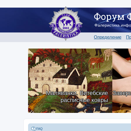
Форум 
Фалеристика.инф
Определение
Пр
Маляванки. Витебские
Заверш
расписные ковры
FAQ