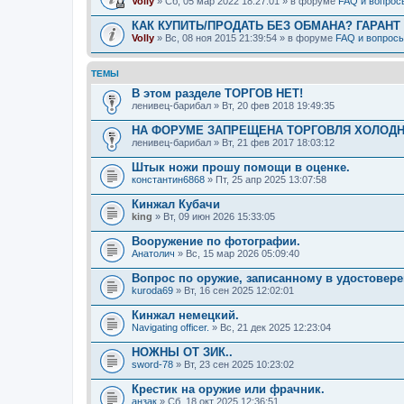
Volly
» Сб, 05 мар 2022 18:27:01 » в форуме
FAQ и вопрос
КАК КУПИТЬ/ПРОДАТЬ БЕЗ ОБМАНА? ГАРАНТ
Volly
» Вс, 08 ноя 2015 21:39:54 » в форуме
FAQ и вопрос
ТЕМЫ
В этом разделе ТОРГОВ НЕТ!
ленивец-барибал
» Вт, 20 фев 2018 19:49:35
НА ФОРУМЕ ЗАПРЕЩЕНА ТОРГОВЛЯ ХОЛОДН
ленивец-барибал
» Вт, 21 фев 2017 18:03:12
Штык ножи прошу помощи в оценке.
константин6868
» Пт, 25 апр 2025 13:07:58
Кинжал Кубачи
king
» Вт, 09 июн 2026 15:33:05
Вооружение по фотографии.
Анатолич
» Вс, 15 мар 2026 05:09:40
Вопрос по оружие, записанному в удостовере
kuroda69
» Вт, 16 сен 2025 12:02:01
Кинжал немецкий.
Navigating officer.
» Вс, 21 дек 2025 12:23:04
НОЖНЫ ОТ ЗИК..
sword-78
» Вт, 23 сен 2025 10:23:02
Крестик на оружие или фрачник.
анзак
» Сб, 18 окт 2025 12:36:51