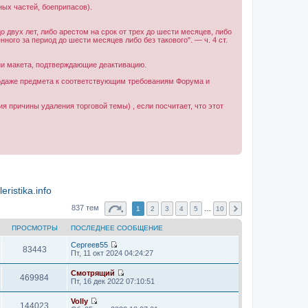
ных частей, боеприпасов).
 двух лет, либо арестом на срок от трех до шести месяцев, либо
ого за период до шести месяцев либо без такового". — ч. 4 ст.
ии макета, подтверждающие деактивацию.
одаже предмета к соответствующим требованиям Форума и
я причины удаления торговой темы) , если посчитает, что этот
ristika.info
837 тем
1
2
3
4
5
…
10
ПРОСМОТРЫ
ПОСЛЕДНЕЕ СООБЩЕНИЕ
Сергеев55
83443
П
Пт, 11 окт 2024 04:24:27
е
р
Смотрящий
е
469984
П
Пт, 16 дек 2022 07:10:51
й
е
т
р
Volly
и
е
144023