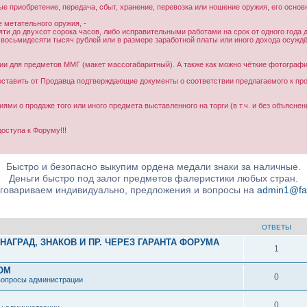
е приобретение, передача, сбыт, хранение, перевозка или ношение оружия, его основ
е метательного оружия, -
и до двухсот сорока часов, либо исправительными работами на срок от одного года до
осьмидесяти тысяч рублей или в размере заработной платы или иного дохода осуждённ
и для предметов ММГ (макет массогабаритный). А также как можно чёткие фотограф
ставить от Продавца подтверждающие документы о соответствии предлагаемого к пр
и о продаже того или иного предмета выставленного на торги (в т.ч. и без объяснени
ступа к Форуму!!!
Быстро и безопасно выкупим ордена медали знаки за наличные.
Деньги быстро под залог предметов фалеристики любых стран.
бговариваем индивидуально, предложения и вопросы на
admin1@fale
ОТВЕТЫ
АГРАД, ЗНАКОВ И ПР. ЧЕРЕЗ ГАРАНТА ФОРУМА
1
ОМ
0
вопросы администрации
0