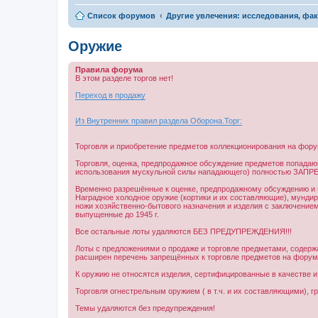
Список форумов
Другие увлечения: исследования, фа
Оружие
Правила форума
В этом разделе торгов нет!
Переход в продажу
Из Внутренних правил раздела Оборона.Торг:
Торговля и приобретение предметов коллекционирования на фору
Торговля, оценка, предпродажное обсуждение предметов попада
использования мускульной силы нападающего) полностью ЗАПР
Временно разрешённые к оценке, предпродажному обсуждению и в
Наградное холодное оружие (кортики и их составляющие), мундирн
ножи хозяйственно-бытового назначения и изделия с заключением
выпущенные до 1945 г.
Все остальные лоты удаляются БЕЗ ПРЕДУПРЕЖДЕНИЯ!!!
Лоты с предложениями о продаже и торговле предметами, содер
расширен перечень запрещённых к торговле предметов на форуме "
К оружию не относятся изделия, сертифицированные в качестве и
Торговля огнестрельным оружием ( в т.ч. и их составляющими), г
Темы удаляются без предупреждения!