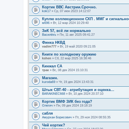
Кортик ВВС Австрии.Срочно.
kok17
» Ср, 07 июн 2023 14:12:07
Куплю коллекционное СХП . ММГ и сигнально
м696
» Вт, 12 мар 2024 10:29:40
ЗиК 57, всё ли нормально
Василёкъ
» Пн, 11 авг 2025 09:41:27
Финка НКВД
vadim777
» Вт, 19 май 2020 09:21:05
Книги по холодному оружию
kshen
» Сб, 22 мар 2025 16:38:46
Кинжал СА
трак
» Вс, 08 дек 2024 15:10:31
Магазин.
kuroda69
» Чт, 19 дек 2024 13:43:31
Штык СВТ-40 - атрибутация и оценка…
BARAKINEC668
» Вт, 10 дек 2024 20:37:10
Кортик ВМФ ЗИК без года?
Олегич
» Пн, 09 дек 2024 19:18:19
сабля
Амурхан Борисович
» Пт, 29 ноя 2024 08:55:35
Чей кортик?