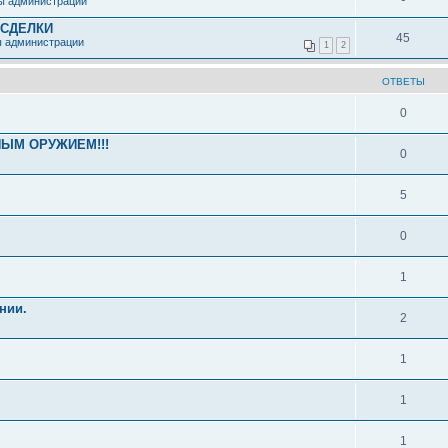
ы администрации
 СДЕЛКИ
45
ы администрации
1
2
ОТВЕТЫ
0
ЫМ ОРУЖИЕМ!!!
0
5
0
1
нии.
2
1
1
1