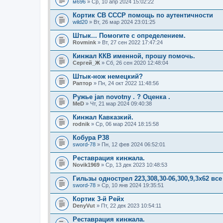
м696
» Ср, 10 апр 2024 15:02:22
Кортик СВ СССР помощь по аутентичности
wild20
» Вт, 26 мар 2024 23:01:25
Штык... Помогите с определением.
Rovmink
» Вт, 27 сен 2022 17:47:24
Кинжал ККВ именной, прошу помочь.
Сергей_Ж
» Сб, 26 сен 2020 12:48:04
Штык-нож немецкий?
Раптор
» Пн, 24 окт 2022 11:48:56
Ружье jan novotny . ? Оценка .
MeD
» Чт, 21 мар 2024 09:40:38
Кинжал Кавказкий.
rodnik
» Ср, 06 мар 2024 18:15:58
Кобура Р38
sword-78
» Пн, 12 фев 2024 06:52:01
Реставрация кинжала.
Novik1969
» Ср, 13 дек 2023 10:48:53
Гильзы однострел 223,308,30-06,300,9,3х62 в
sword-78
» Ср, 10 янв 2024 19:35:51
Кортик 3-й Рейх
DenyVut
» Пт, 22 дек 2023 10:54:11
Реставрация кинжала.