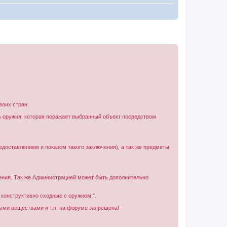
воих стран.
 оружия, которая поражает выбранный объект посредством
едоставлением и показом такого заключения), а так же предметы
ения. Так же Администрацией может быть дополнительно
 конструктивно сходные с оружием.".
тыми веществами и т.п. на форуме запрещена!