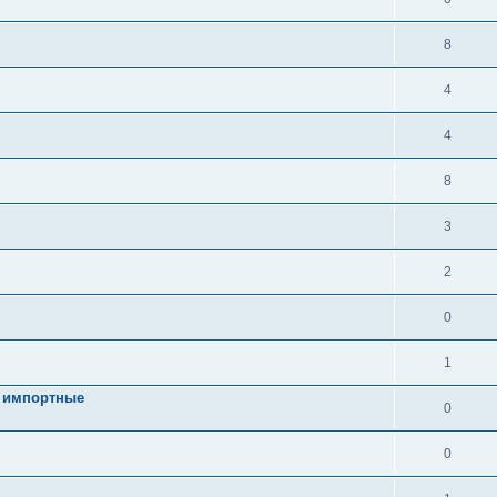
8
4
4
8
3
2
0
1
се импортные
0
0