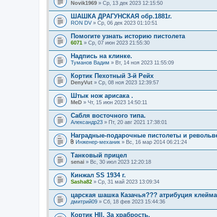
Novik1969
» Ср, 13 дек 2023 12:15:50
ШАШКА ДРАГУНСКАЯ обр.1881г.
RON DV
» Ср, 06 дек 2023 01:10:51
Помогите узнать историю пистолета
6071
» Ср, 07 июн 2023 21:55:30
Надпись на клинке.
Туманов Вадим
» Вт, 14 ноя 2023 11:55:09
Кортик Пехотный 3-й Рейх
DenyVut
» Ср, 08 ноя 2023 12:39:57
Штык нож арисака .
MeD
» Чт, 15 июн 2023 14:50:11
Сабля восточного типа.
Александр23
» Пт, 20 авг 2021 17:38:01
Наградные-подарочные пистолеты и револьв
Инженер-механик
» Вс, 16 мар 2014 06:21:24
В
л
Танковый прицел
о
senai
» Вс, 30 июл 2023 12:20:18
ж
е
Кинжал SS 1934 г.
н
Sasha82
и
» Ср, 31 май 2023 13:09:34
я
царская шашка Казачья??? атрибуция клейма
дмитрий09
» Сб, 18 фев 2023 15:44:36
Кортик НII. За храбрость.