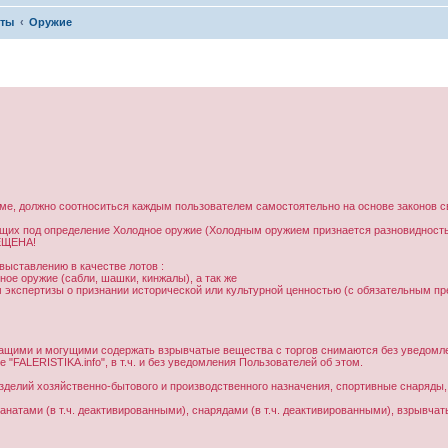
кты
Оружие
ме, должно соотноситься каждым пользователем самостоятельно на основе законов с
ющих под определение Холодное оружие (Холодным оружием признается разновидность
ЕЩЕНА!
ыставлению в качестве лотов :
ое оружие (сабли, шашки, кинжалы), а так же
 экспертизы о признании исторической или культурной ценностью (с обязательным пр
жащими и могущими содержать взрывчатые вещества с торгов снимаются без уведомл
FALERISTIKA.info", в т.ч. и без уведомления Пользователей об этом.
зделий хозяйственно-бытового и производственного назначения, спортивные снаряды,
ранатами (в т.ч. деактивированными), снарядами (в т.ч. деактивированными), взрывча