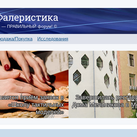
Фалеристика
о — ПРАВИЛЬНЫЙ форум! ©
одажа/Покупка
Исследования
ается приём заявок в
Завершилась рестав
«Школу тактильных
Дома Мельникова в М
моделей»