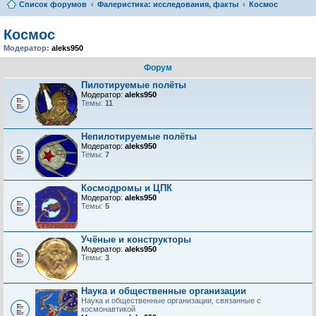
Список форумов
Фалеристика: исследования, факты
Космос
Космос
Модератор:
aleks950
Форум
Пилотируемые полёты
Модератор:
aleks950
Темы:
11
Непилотируемые полёты
Модератор:
aleks950
Темы:
7
Космодромы и ЦПК
Модератор:
aleks950
Темы:
5
Учёные и конструкторы
Модератор:
aleks950
Темы:
3
Наука и общественные организации
Наука и общественные организации, связанные с
космонавтикой