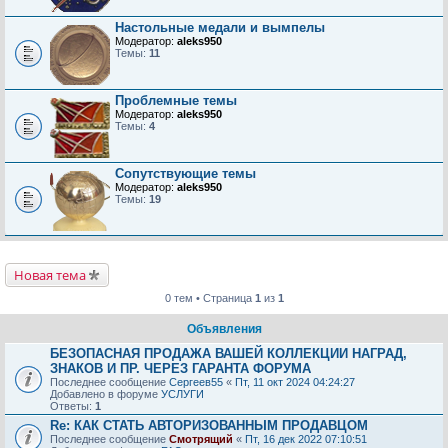
Настольные медали и вымпелы
Модератор:
aleks950
Темы:
11
Проблемные темы
Модератор:
aleks950
Темы:
4
Сопутствующие темы
Модератор:
aleks950
Темы:
19
Новая тема
0 тем • Страница
1
из
1
Объявления
БЕЗОПАСНАЯ ПРОДАЖА ВАШЕЙ КОЛЛЕКЦИИ НАГРАД,
ЗНАКОВ И ПР. ЧЕРЕЗ ГАРАНТА ФОРУМА
Последнее сообщение
Сергеев55
«
Пт, 11 окт 2024 04:24:27
Добавлено в форуме
УСЛУГИ
Ответы:
1
Re: КАК СТАТЬ АВТОРИЗОВАННЫМ ПРОДАВЦОМ
Последнее сообщение
Смотрящий
«
Пт, 16 дек 2022 07:10:51