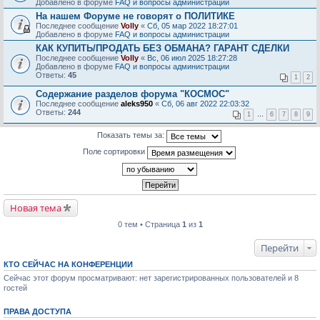
Добавлено в форуме
FAQ и вопросы администрации
На нашем Форуме не говорят о ПОЛИТИКЕ
Последнее сообщение
Volly
«
Сб, 05 мар 2022 18:27:01
Добавлено в форуме
FAQ и вопросы администрации
КАК КУПИТЬ/ПРОДАТЬ БЕЗ ОБМАНА? ГАРАНТ СДЕЛКИ
Последнее сообщение
Volly
«
Вс, 06 июл 2025 18:27:28
Добавлено в форуме
FAQ и вопросы администрации
Ответы:
45
1
2
Содержание разделов форума "КОСМОС"
Последнее сообщение
aleks950
«
Сб, 06 авг 2022 22:03:32
Ответы:
244
1
…
6
7
8
9
Показать темы за:
Поле сортировки
Новая тема
0 тем • Страница
1
из
1
Перейти
КТО СЕЙЧАС НА КОНФЕРЕНЦИИ
Сейчас этот форум просматривают: нет зарегистрированных пользователей и 8
гостей
ПРАВА ДОСТУПА