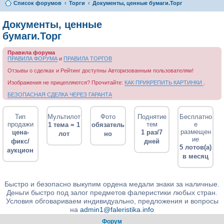
Список форумов
Торги
Документы, ценные бумаги.Торг
Документы, ценные
бумаги.Торг
Правила форума
ПРАВИЛА ФОРУМА
и
ПРАВИЛА ТОРГОВ
Отзывы о сделках и Рейтинг доступны Авторизованным пользователям!
Изображения не прицепляются? Прочитайте:
КАК ПРИКРЕПИТЬ КАРТИНКИ
.
БЕЗОПАСНАЯ СДЕЛКА ЧЕРЕЗ ГАРАНТА
Тип
Мультилот
Фото
Поднятие
Бесплатно
продажи
тем
е
1 тема = 1
обязатель
размещен
цена-
1 раз/7
лот
но
ие
фикс/
дней
5 лотов(а)
аукцион
в месяц
Быстро и безопасно выкупим ордена медали знаки за наличные.
Деньги быстро под залог предметов фалеристики любых стран.
Условия обговариваем индивидуально, предложения и вопросы
на
admin1@faleristika.info
Форум