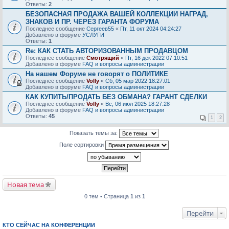
Ответы:
2
БЕЗОПАСНАЯ ПРОДАЖА ВАШЕЙ КОЛЛЕКЦИИ НАГРАД,
ЗНАКОВ И ПР. ЧЕРЕЗ ГАРАНТА ФОРУМА
Последнее сообщение
Сергеев55
«
Пт, 11 окт 2024 04:24:27
Добавлено в форуме
УСЛУГИ
Ответы:
1
Re: КАК СТАТЬ АВТОРИЗОВАННЫМ ПРОДАВЦОМ
Последнее сообщение
Смотрящий
«
Пт, 16 дек 2022 07:10:51
Добавлено в форуме
FAQ и вопросы администрации
На нашем Форуме не говорят о ПОЛИТИКЕ
Последнее сообщение
Volly
«
Сб, 05 мар 2022 18:27:01
Добавлено в форуме
FAQ и вопросы администрации
КАК КУПИТЬ/ПРОДАТЬ БЕЗ ОБМАНА? ГАРАНТ СДЕЛКИ
Последнее сообщение
Volly
«
Вс, 06 июл 2025 18:27:28
Добавлено в форуме
FAQ и вопросы администрации
Ответы:
45
1
2
Показать темы за:
Поле сортировки
Новая тема
0 тем • Страница
1
из
1
Перейти
КТО СЕЙЧАС НА КОНФЕРЕНЦИИ