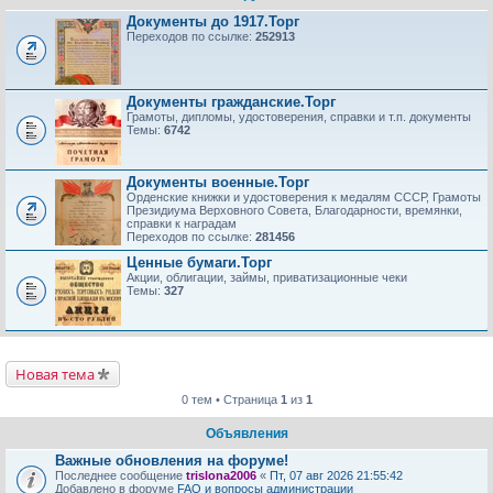
Документы до 1917.Торг
Переходов по ссылке:
252913
Документы гражданские.Торг
Грамоты, дипломы, удостоверения, справки и т.п. документы
Темы:
6742
Документы военные.Торг
Орденские книжки и удостоверения к медалям СССР, Грамоты
Президиума Верховного Совета, Благодарности, времянки,
справки к наградам
Переходов по ссылке:
281456
Ценные бумаги.Торг
Акции, облигации, займы, приватизационные чеки
Темы:
327
Новая тема
0 тем • Страница
1
из
1
Объявления
Важные обновления на форуме!
Последнее сообщение
trislona2006
«
Пт, 07 авг 2026 21:55:42
Добавлено в форуме
FAQ и вопросы администрации