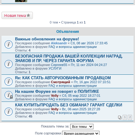
Новая тема
0 тем • Страница
1
из
1
Объявления
Важные обновления на форуме!
Последнее сообщение
Aleksandr
«
Сб, 08 авг 2026 17:33:45
Добавлено в форуме
FAQ и вопросы администрации
Ответы:
4
БЕЗОПАСНАЯ ПРОДАЖА ВАШЕЙ КОЛЛЕКЦИИ НАГРАД,
ЗНАКОВ И ПР. ЧЕРЕЗ ГАРАНТА ФОРУМА
Последнее сообщение
Сергеев55
«
Пт, 11 окт 2024 04:24:27
Добавлено в форуме
УСЛУГИ
Ответы:
1
Re: КАК СТАТЬ АВТОРИЗОВАННЫМ ПРОДАВЦОМ
Последнее сообщение
Смотрящий
«
Пт, 16 дек 2022 07:10:51
Добавлено в форуме
FAQ и вопросы администрации
На нашем Форуме не говорят о ПОЛИТИКЕ
Последнее сообщение
Volly
«
Сб, 05 мар 2022 18:27:01
Добавлено в форуме
FAQ и вопросы администрации
КАК КУПИТЬ/ПРОДАТЬ БЕЗ ОБМАНА? ГАРАНТ СДЕЛКИ
Последнее сообщение
Volly
«
Вс, 06 июл 2025 18:27:28
Добавлено в форуме
FAQ и вопросы администрации
Ответы:
45
1
2
Показать темы за:
Поле сортировки