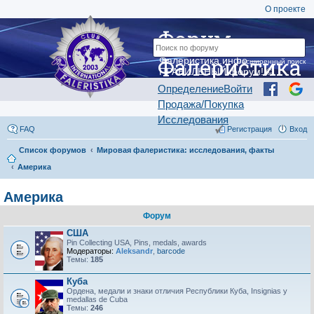
О проекте
Форум
Фалеристика
Фалеристика.инфо —
Расширенный поиск
ПРАВИЛЬНЫЙ форум! ©
Определение
Войти
Продажа/Покупка
Исследования
FAQ
Регистрация
Вход
Список форумов
Мировая фалеристика: исследования, факты
Америка
Америка
Форум
США
Pin Collecting USA, Pins, medals, awards
Модераторы:
Aleksandr
,
barcode
Темы:
185
Куба
Ордена, медали и знаки отличия Республики Куба, Insignias y
medallas de Cuba
Темы:
246