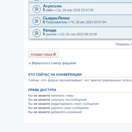
я
е
Асунсьон.
н
и
valis
» Ср, 18 апр 2018 23:47:34
В
я
л
Сьерра-Леоне
о
Пользователь
» Чт, 28 авг 2014 20:47:44
ж
В
е
л
Канада
н
о
и
yusom
» Сб, 01 сен 2012 09:23:36
ж
В
я
е
л
н
Показать 
о
и
ж
я
е
Новая тема
н
и
я
Вернуться к списку форумов
КТО СЕЙЧАС НА КОНФЕРЕНЦИИ
Сейчас этот форум просматривают: нет зарегистрированных пользо
ПРАВА ДОСТУПА
Вы
не можете
начинать темы
Вы
не можете
отвечать на сообщения
Вы
не можете
редактировать свои сообщения
Вы
не можете
удалять свои сообщения
Вы
не можете
добавлять вложения