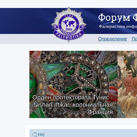
Форум 
Фалеристика.инф
Определение
Пр
Орден протектората Тунис -
Nishan Iftikar, колониальная
Франция
FAQ