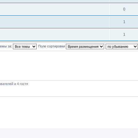
0
1
1
темы за:
Поле сортировки
вателей и 4 гостя