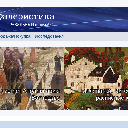
Фалеристика
о — ПРАВИЛЬНЫЙ форум! ©
одажа/Покупка
Исследования
170 лет Аполлинарию
Маляванки. Вите
Васнецову
расписные 