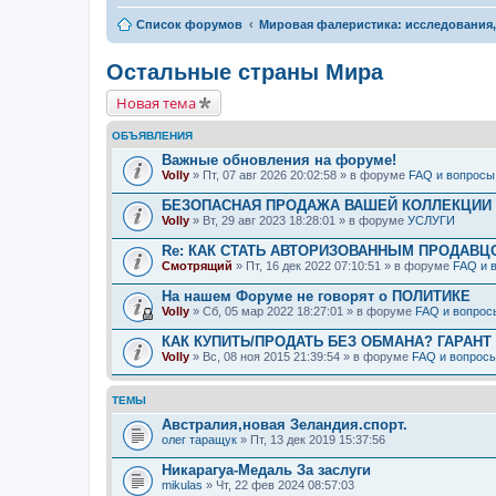
Список форумов
Мировая фалеристика: исследования
Остальные страны Мира
Новая тема
ОБЪЯВЛЕНИЯ
Важные обновления на форуме!
Volly
» Пт, 07 авг 2026 20:02:58 » в форуме
FAQ и вопросы
БЕЗОПАСНАЯ ПРОДАЖА ВАШЕЙ КОЛЛЕКЦИИ Н
Volly
» Вт, 29 авг 2023 18:28:01 » в форуме
УСЛУГИ
Re: КАК СТАТЬ АВТОРИЗОВАННЫМ ПРОДАВЦ
Смотрящий
» Пт, 16 дек 2022 07:10:51 » в форуме
FAQ и 
На нашем Форуме не говорят о ПОЛИТИКЕ
Volly
» Сб, 05 мар 2022 18:27:01 » в форуме
FAQ и вопрос
КАК КУПИТЬ/ПРОДАТЬ БЕЗ ОБМАНА? ГАРАНТ
Volly
» Вс, 08 ноя 2015 21:39:54 » в форуме
FAQ и вопрос
ТЕМЫ
Австралия,новая Зеландия.спорт.
олег таращук
» Пт, 13 дек 2019 15:37:56
Никарагуа-Медаль За заслуги
mikulas
» Чт, 22 фев 2024 08:57:03