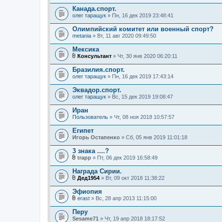
Канада.спорт.
олег таращук
» Пн, 16 дек 2019 23:48:41
Олимпийский комитет или военный спорт?
metania
» Вт, 11 авг 2020 09:49:50
Мексика
Консультант
» Чт, 30 янв 2020 06:20:11
В
л
Бразилия.спорт.
о
олег таращук
» Пн, 16 дек 2019 17:43:14
ж
е
Эквадор.спорт.
н
олег таращук
и
» Вс, 15 дек 2019 19:08:47
я
Иран
Пользователь
» Чт, 08 ноя 2018 10:57:57
Египет
Игорь Остапенко
» Сб, 05 янв 2019 11:01:18
3 знака ....?
trapp
» Пт, 06 дек 2019 16:58:49
В
л
Награда Сирии.
о
Дед1954
» Вт, 09 окт 2018 11:38:22
ж
В
е
л
Эфиопия
н
о
и
erast
» Вс, 28 апр 2013 11:15:00
ж
В
я
е
л
Перу
н
о
Sesame71
и
» Чт, 19 апр 2018 18:17:52
ж