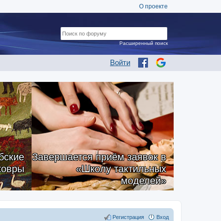
О проекте
Расширенный поиск
Войти
бские
Завершается приём заявок в
ковры
«Школу тактильных
моделей»
Регистрация
Вход