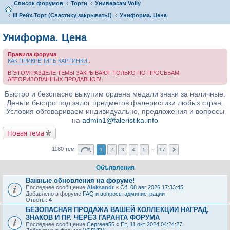
Список форумов
Торги
Универсам Volly
III Рейх.Торг (Свастику закрывать!)
Униформа. Цена
Униформа. Цена
Правила форума
КАК ПРИКРЕПИТЬ КАРТИНКИ
.
В ЭТОМ РАЗДЕЛЕ ТЕМЫ ЗАКРЫВАЮТ ТОЛЬКО ПО ПРОСЬБАМ
АВТОРИЗОВАННЫХ ПРОДАВЦОВ!
Быстро и безопасно выкупим ордена медали знаки за наличные.
Деньги быстро под залог предметов фалеристики любых стран.
Условия обговариваем индивидуально, предложения и вопросы
на
admin1@faleristika.info
Новая тема
1180 тем
1
2
3
4
5
…
17
Объявления
Важные обновления на форуме!
Последнее сообщение
Aleksandr
«
Сб, 08 авг 2026 17:33:45
Добавлено в форуме
FAQ и вопросы администрации
Ответы:
4
БЕЗОПАСНАЯ ПРОДАЖА ВАШЕЙ КОЛЛЕКЦИИ НАГРАД,
ЗНАКОВ И ПР. ЧЕРЕЗ ГАРАНТА ФОРУМА
Последнее сообщение
Сергеев55
«
Пт, 11 окт 2024 04:24:27