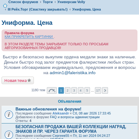
Список форумов
Торги
Универсам Volly
III Рейх.Торг (Свастику закрывать!)
Униформа. Цена
Униформа. Цена
Правила форума
КАК ПРИКРЕПИТЬ КАРТИНКИ
.
В ЭТОМ РАЗДЕЛЕ ТЕМЫ ЗАКРЫВАЮТ ТОЛЬКО ПО ПРОСЬБАМ
АВТОРИЗОВАННЫХ ПРОДАВЦОВ!
Быстро и безопасно выкупим ордена медали знаки за наличные.
Деньги быстро под залог предметов фалеристики любых стран.
Условия обговариваем индивидуально, предложения и вопросы
на
admin1@faleristika.info
Новая тема
1180 тем
1
2
3
4
5
…
17
Объявления
Важные обновления на форуме!
Последнее сообщение
Aleksandr
«
Сб, 08 авг 2026 17:33:45
Добавлено в форуме
FAQ и вопросы администрации
Ответы:
4
БЕЗОПАСНАЯ ПРОДАЖА ВАШЕЙ КОЛЛЕКЦИИ НАГРАД,
ЗНАКОВ И ПР. ЧЕРЕЗ ГАРАНТА ФОРУМА
Последнее сообщение
Сергеев55
«
Пт, 11 окт 2024 04:24:27