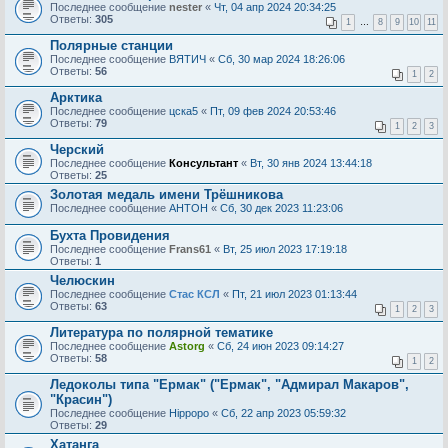
Последнее сообщение
nester
«
Чт, 04 апр 2024 20:34:25
Ответы:
305
1
…
8
9
10
11
Полярные станции
Последнее сообщение
ВЯТИЧ
«
Сб, 30 мар 2024 18:26:06
Ответы:
56
1
2
Арктика
Последнее сообщение
цска5
«
Пт, 09 фев 2024 20:53:46
Ответы:
79
1
2
3
Черский
Последнее сообщение
Консультант
«
Вт, 30 янв 2024 13:44:18
Ответы:
25
Золотая медаль имени Трёшникова
Последнее сообщение
AHTOH
«
Сб, 30 дек 2023 11:23:06
Бухта Провидения
Последнее сообщение
Frans61
«
Вт, 25 июл 2023 17:19:18
Ответы:
1
Челюскин
Последнее сообщение
Стас КСЛ
«
Пт, 21 июл 2023 01:13:44
Ответы:
63
1
2
3
Литература по полярной тематике
Последнее сообщение
Astorg
«
Сб, 24 июн 2023 09:14:27
Ответы:
58
1
2
Ледоколы типа "Ермак" ("Ермак", "Адмирал Макаров",
"Красин")
Последнее сообщение
Hippopo
«
Сб, 22 апр 2023 05:59:32
Ответы:
29
Хатанга