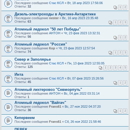
Последнее сообщение
Стас КСЛ
«
Вт, 18 апр 2023 17:56:06
Ответы:
32
1
2
Дизель-электроходы в Арктике-Антарктике
Последнее сообщение
nester
«
Вс, 16 апр 2023 23:35:48
Ответы:
63
1
2
3
Атомный ледокол "50 лет Победы"
Последнее сообщение
AHTOH
«
Чт, 23 фев 2023 13:32:31
Ответы:
56
1
2
Атомный ледокол "Россия"
Последнее сообщение
Кор
«
Чт, 23 фев 2023 12:57:54
Ответы:
74
1
2
3
Север и Заполярье
Последнее сообщение
Стас КСЛ
«
Пн, 13 фев 2023 12:55:05
Ответы:
125
1
2
3
4
5
Инта
Последнее сообщение
Стас КСЛ
«
Вт, 07 фев 2023 15:26:56
Ответы:
45
1
2
Атомный лихтеровоз "Севморпуть"
Последнее сообщение
AHTOH
«
Вс, 04 дек 2022 03:31:14
Ответы:
1
Атомный ледокол "Вайгач"
Последнее сообщение
Frans61
«
Вс, 27 ноя 2022 04:37:20
Ответы:
36
1
2
Кепервеем
Последнее сообщение
Frans61
«
Сб, 26 ноя 2022 21:58:46
ПЕВЕК