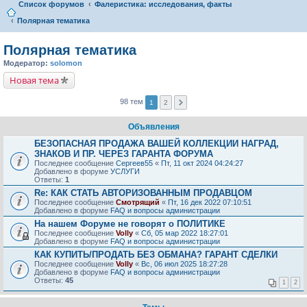
Список форумов
Фалеристика: исследования, факты
Полярная тематика
Полярная тематика
Модератор:
solomon
Новая тема
98 тем
1
2
Объявления
БЕЗОПАСНАЯ ПРОДАЖА ВАШЕЙ КОЛЛЕКЦИИ НАГРАД,
ЗНАКОВ И ПР. ЧЕРЕЗ ГАРАНТА ФОРУМА
Последнее сообщение
Сергеев55
«
Пт, 11 окт 2024 04:24:27
Добавлено в форуме
УСЛУГИ
Ответы:
1
Re: КАК СТАТЬ АВТОРИЗОВАННЫМ ПРОДАВЦОМ
Последнее сообщение
Смотрящий
«
Пт, 16 дек 2022 07:10:51
Добавлено в форуме
FAQ и вопросы администрации
На нашем Форуме не говорят о ПОЛИТИКЕ
Последнее сообщение
Volly
«
Сб, 05 мар 2022 18:27:01
Добавлено в форуме
FAQ и вопросы администрации
КАК КУПИТЬ/ПРОДАТЬ БЕЗ ОБМАНА? ГАРАНТ СДЕЛКИ
Последнее сообщение
Volly
«
Вс, 06 июл 2025 18:27:28
Добавлено в форуме
FAQ и вопросы администрации
Ответы:
45
1
2