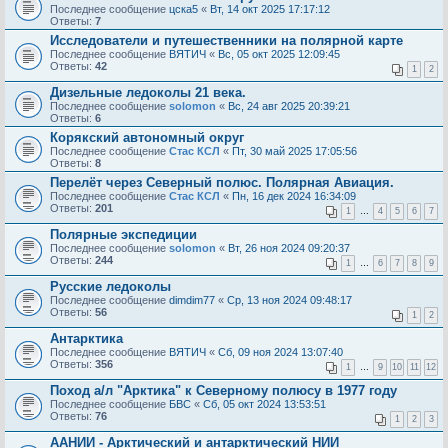
Последнее сообщение
цска5
«
Вт, 14 окт 2025 17:17:12
Ответы:
7
Исследователи и путешественники на полярной карте
Последнее сообщение
ВЯТИЧ
«
Вс, 05 окт 2025 12:09:45
Ответы:
42
1
2
Дизельные ледоколы 21 века.
Последнее сообщение
solomon
«
Вс, 24 авг 2025 20:39:21
Ответы:
6
Корякский автономный округ
Последнее сообщение
Стас КСЛ
«
Пт, 30 май 2025 17:05:56
Ответы:
8
Перелёт через Северный полюс. Полярная Авиация.
Последнее сообщение
Стас КСЛ
«
Пн, 16 дек 2024 16:34:09
Ответы:
201
1
…
4
5
6
7
Полярные экспедиции
Последнее сообщение
solomon
«
Вт, 26 ноя 2024 09:20:37
Ответы:
244
1
…
6
7
8
9
Русские ледоколы
Последнее сообщение
dimdim77
«
Ср, 13 ноя 2024 09:48:17
Ответы:
56
1
2
Антарктика
Последнее сообщение
ВЯТИЧ
«
Сб, 09 ноя 2024 13:07:40
Ответы:
356
1
…
9
10
11
12
Поход а/л "Арктика" к Северному полюсу в 1977 году
Последнее сообщение
БВС
«
Сб, 05 окт 2024 13:53:51
Ответы:
76
1
2
3
ААНИИ - Арктический и антарктический НИИ