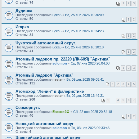
Ответы:
74
1
2
3
Дудинка
Последнее сообщение
цска5
«
Вс, 25 янв 2026 10:36:09
Ответы:
50
1
2
Игарка
Последнее сообщение
цска5
«
Вс, 25 янв 2026 10:34:23
Ответы:
34
1
2
Чукотский автономный округ.
Последнее сообщение
цска5
«
Вс, 25 янв 2026 10:10:18
Ответы:
41
1
2
Атомный ледокол пр. 22220 (ЛК-60Я) "Арктика"
Последнее сообщение
solomon
«
Ср, 07 янв 2026 20:04:08
Ответы:
66
1
2
3
Атомный ледокол "Арктика"
Последнее сообщение
nester
«
Вт, 09 дек 2025 09:05:41
Ответы:
131
1
2
3
4
5
Атомоход "Ленин" в фалеристике
Последнее сообщение
nester
«
Вт, 02 дек 2025 13:49:21
Ответы:
200
1
…
4
5
6
7
Севморпуть
Последнее сообщение
ЕвгенийО
«
Сб, 22 ноя 2025 20:34:18
Ответы:
40
1
2
Ненецкий автономный округ
Последнее сообщение
solomon
«
Пн, 03 ноя 2025 09:33:46
Ответы:
6
Эвенкийский автономный округ