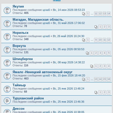
Темы
Якутия
Последнее сообщение
цска5
«
Вс, 14 июн 2026 08:53:23
Ответы:
405
1
…
11
12
13
14
Магадан, Магаданская область.
Последнее сообщение
цска5
«
Вс, 31 май 2026 17:06:02
Ответы:
78
1
2
3
Норильск
Последнее сообщение
цска5
«
Вт, 26 май 2026 16:24:30
Ответы:
348
1
…
9
10
11
12
Воркута
Последнее сообщение
цска5
«
Вс, 05 апр 2026 08:50:53
Ответы:
131
1
2
3
4
5
Шпицберген
Последнее сообщение
цска5
«
Вс, 08 мар 2026 14:38:22
Ответы:
116
1
2
3
4
Ямало -Ненецкий автономный округ
Последнее сообщение
цска5
«
Вс, 15 фев 2026 18:44:20
Ответы:
463
1
…
13
14
15
16
Таймыр
Последнее сообщение
цска5
«
Вс, 25 янв 2026 13:48:24
Ответы:
68
1
2
3
Туруханский район
Последнее сообщение
цска5
«
Вс, 25 янв 2026 13:46:36
Диксон
Последнее сообщение
цска5
«
Вс, 25 янв 2026 10:38:05