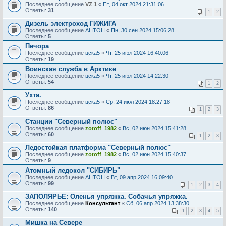
Последнее сообщение
VZ 1
«
Пт, 04 окт 2024 21:31:06
Ответы:
31
1
2
Дизель электроход ГИЖИГА
Последнее сообщение
AHTOH
«
Пн, 30 сен 2024 15:06:28
Ответы:
5
Печора
Последнее сообщение
цска5
«
Чт, 25 июл 2024 16:40:06
Ответы:
19
Воинская служба в Арктике
Последнее сообщение
цска5
«
Чт, 25 июл 2024 14:22:30
Ответы:
54
1
2
Ухта.
Последнее сообщение
цска5
«
Ср, 24 июл 2024 18:27:18
Ответы:
86
1
2
3
Станции "Северный полюс"
Последнее сообщение
zotoff_1982
«
Вс, 02 июн 2024 15:41:28
Ответы:
60
1
2
3
Ледостойкая платформа "Северный полюс"
Последнее сообщение
zotoff_1982
«
Вс, 02 июн 2024 15:40:37
Ответы:
9
Атомный ледокол "СИБИРЬ"
Последнее сообщение
AHTOH
«
Вт, 09 апр 2024 16:09:40
Ответы:
99
1
2
3
4
ЗАПОЛЯРЬЕ: Оленья упряжка. Собачья упряжка.
Последнее сообщение
Консультант
«
Сб, 06 апр 2024 13:38:30
Ответы:
140
1
2
3
4
5
Мишка на Севере