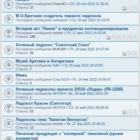
Последнее сообщение
Frans61
«
Сб, 26 ноя 2022 21:35:41
Ответы:
37
1
2
М.О.Бритнев создатель первого ледокола
Последнее сообщение
solomon
«
Ср, 03 авг 2022 21:43:47
История а/л "Ленин" в предметах коллекционирования
Последнее сообщение
nester
«
Пт, 17 июн 2022 14:43:09
Ответы:
140
1
2
3
4
5
Атомный ледокол "Советский Союз"
Последнее сообщение
BUKSIR
«
Пт, 18 мар 2022 19:37:54
Ответы:
30
1
2
Музей Арктики и Антарктики
Последнее сообщение
NAV
«
Сб, 05 мар 2022 18:19:55
Ответы:
7
Ижма.
Последнее сообщение
Стас КСЛ
«
Пт, 14 янв 2022 14:56:47
Ответы:
4
Атомные ледоколы проекта 10510 «Лидер» (ЛК-120Я)
Последнее сообщение
AHTOH
«
Вс, 30 май 2021 18:01:04
Ответы:
1
Ледокол Красин (Святогор)
Последнее сообщение
AHTOH
«
Сб, 22 май 2021 08:58:35
Ответы:
53
1
2
Ледоколы типа "Капитан Белоусов"
Последнее сообщение
nester
«
Вт, 27 апр 2021 22:08:15
Ответы:
13
Печатная продукция с "полярной" тематикой (кроме
конвертов)