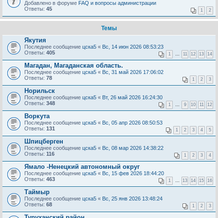
Добавлено в форуме
FAQ и вопросы администрации
Ответы:
45
1
2
Темы
Якутия
Последнее сообщение
цска5
«
Вс, 14 июн 2026 08:53:23
Ответы:
405
1
…
11
12
13
14
Магадан, Магаданская область.
Последнее сообщение
цска5
«
Вс, 31 май 2026 17:06:02
Ответы:
78
1
2
3
Норильск
Последнее сообщение
цска5
«
Вт, 26 май 2026 16:24:30
Ответы:
348
1
…
9
10
11
12
Воркута
Последнее сообщение
цска5
«
Вс, 05 апр 2026 08:50:53
Ответы:
131
1
2
3
4
5
Шпицберген
Последнее сообщение
цска5
«
Вс, 08 мар 2026 14:38:22
Ответы:
116
1
2
3
4
Ямало -Ненецкий автономный округ
Последнее сообщение
цска5
«
Вс, 15 фев 2026 18:44:20
Ответы:
463
1
…
13
14
15
16
Таймыр
Последнее сообщение
цска5
«
Вс, 25 янв 2026 13:48:24
Ответы:
68
1
2
3
Туруханский район