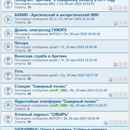
Последнее сообщение
БВС
«
Сб, 05 окт 2024 13:53:51
Ответы:
76
1
2
3
ААНИИ - Арктический и антарктический НИИ
Последнее сообщение
VZ 1
«
Пт, 04 окт 2024 21:31:06
Ответы:
31
1
2
Дизель электроход ГИЖИГА
Последнее сообщение
AHTOH
«
Пн, 30 сен 2024 15:06:28
Ответы:
5
Печора
Последнее сообщение
цска5
«
Чт, 25 июл 2024 16:40:06
Ответы:
19
Воинская служба в Арктике
Последнее сообщение
цска5
«
Чт, 25 июл 2024 14:22:30
Ответы:
54
1
2
Ухта.
Последнее сообщение
цска5
«
Ср, 24 июл 2024 18:27:18
Ответы:
86
1
2
3
Станции "Северный полюс"
Последнее сообщение
zotoff_1982
«
Вс, 02 июн 2024 15:41:28
Ответы:
60
1
2
3
Ледостойкая платформа "Северный полюс"
Последнее сообщение
zotoff_1982
«
Вс, 02 июн 2024 15:40:37
Ответы:
9
Атомный ледокол "СИБИРЬ"
Последнее сообщение
AHTOH
«
Вт, 09 апр 2024 16:09:40
Ответы:
99
1
2
3
4
ЗАПОЛЯРЬЕ: Оленья упряжка. Собачья упряжка.