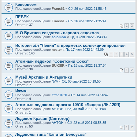
Кепервеем
Последнее сообщение
Frans61
«
Сб, 26 ноя 2022 21:58:46
ПЕВЕК
Последнее сообщение
Frans61
«
Сб, 26 ноя 2022 21:35:41
Ответы:
37
1
2
М.О.Бритнев создатель первого ледокола
Последнее сообщение
solomon
«
Ср, 03 авг 2022 21:43:47
История а/л "Ленин" в предметах коллекционирования
Последнее сообщение
nester
«
Пт, 17 июн 2022 14:43:09
Ответы:
140
1
2
3
4
5
Атомный ледокол "Советский Союз"
Последнее сообщение
BUKSIR
«
Пт, 18 мар 2022 19:37:54
Ответы:
30
1
2
Музей Арктики и Антарктики
Последнее сообщение
NAV
«
Сб, 05 мар 2022 18:19:55
Ответы:
7
Ижма.
Последнее сообщение
Стас КСЛ
«
Пт, 14 янв 2022 14:56:47
Ответы:
4
Атомные ледоколы проекта 10510 «Лидер» (ЛК-120Я)
Последнее сообщение
AHTOH
«
Вс, 30 май 2021 18:01:04
Ответы:
1
Ледокол Красин (Святогор)
Последнее сообщение
AHTOH
«
Сб, 22 май 2021 08:58:35
Ответы:
53
1
2
Ледоколы типа "Капитан Белоусов"