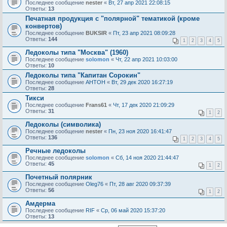
Последнее сообщение
nester
«
Вт, 27 апр 2021 22:08:15
Ответы:
13
Печатная продукция с "полярной" тематикой (кроме
конвертов)
Последнее сообщение
BUKSIR
«
Пт, 23 апр 2021 08:09:28
Ответы:
144
1
2
3
4
5
Ледоколы типа "Москва" (1960)
Последнее сообщение
solomon
«
Чт, 22 апр 2021 10:03:00
Ответы:
10
Ледоколы типа "Капитан Сорокин"
Последнее сообщение
AHTOH
«
Вт, 29 дек 2020 16:27:19
Ответы:
28
Тикси
Последнее сообщение
Frans61
«
Чт, 17 дек 2020 21:09:29
Ответы:
31
1
2
Ледоколы (символика)
Последнее сообщение
nester
«
Пн, 23 ноя 2020 16:41:47
Ответы:
136
1
2
3
4
5
Речные ледоколы
Последнее сообщение
solomon
«
Сб, 14 ноя 2020 21:44:47
Ответы:
45
1
2
Почетный полярник
Последнее сообщение
Oleg76
«
Пт, 28 авг 2020 09:37:39
Ответы:
56
1
2
Амдерма
Последнее сообщение
RIF
«
Ср, 06 май 2020 15:37:20
Ответы:
13