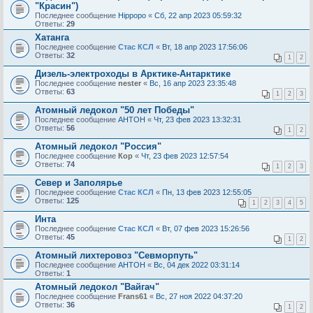
"Красин")
Последнее сообщение
Hippopo
«
Сб, 22 апр 2023 05:59:32
Ответы:
29
Хатанга
Последнее сообщение
Стас КСЛ
«
Вт, 18 апр 2023 17:56:06
Ответы:
32
1
2
Дизель-электроходы в Арктике-Антарктике
Последнее сообщение
nester
«
Вс, 16 апр 2023 23:35:48
Ответы:
63
1
2
3
Атомный ледокол "50 лет Победы"
Последнее сообщение
AHTOH
«
Чт, 23 фев 2023 13:32:31
Ответы:
56
1
2
Атомный ледокол "Россия"
Последнее сообщение
Кор
«
Чт, 23 фев 2023 12:57:54
Ответы:
74
1
2
3
Север и Заполярье
Последнее сообщение
Стас КСЛ
«
Пн, 13 фев 2023 12:55:05
Ответы:
125
1
2
3
4
5
Инта
Последнее сообщение
Стас КСЛ
«
Вт, 07 фев 2023 15:26:56
Ответы:
45
1
2
Атомный лихтеровоз "Севморпуть"
Последнее сообщение
AHTOH
«
Вс, 04 дек 2022 03:31:14
Ответы:
1
Атомный ледокол "Вайгач"
Последнее сообщение
Frans61
«
Вс, 27 ноя 2022 04:37:20
Ответы:
36
1
2