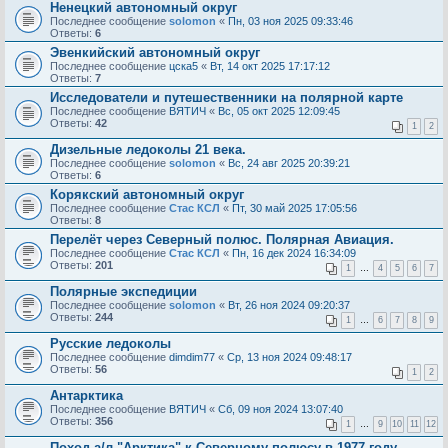
Ненецкий автономный округ
Последнее сообщение
solomon
«
Пн, 03 ноя 2025 09:33:46
Ответы:
6
Эвенкийский автономный округ
Последнее сообщение
цска5
«
Вт, 14 окт 2025 17:17:12
Ответы:
7
Исследователи и путешественники на полярной карте
Последнее сообщение
ВЯТИЧ
«
Вс, 05 окт 2025 12:09:45
Ответы:
42
1
2
Дизельные ледоколы 21 века.
Последнее сообщение
solomon
«
Вс, 24 авг 2025 20:39:21
Ответы:
6
Корякский автономный округ
Последнее сообщение
Стас КСЛ
«
Пт, 30 май 2025 17:05:56
Ответы:
8
Перелёт через Северный полюс. Полярная Авиация.
Последнее сообщение
Стас КСЛ
«
Пн, 16 дек 2024 16:34:09
Ответы:
201
1
…
4
5
6
7
Полярные экспедиции
Последнее сообщение
solomon
«
Вт, 26 ноя 2024 09:20:37
Ответы:
244
1
…
6
7
8
9
Русские ледоколы
Последнее сообщение
dimdim77
«
Ср, 13 ноя 2024 09:48:17
Ответы:
56
1
2
Антарктика
Последнее сообщение
ВЯТИЧ
«
Сб, 09 ноя 2024 13:07:40
Ответы:
356
1
…
9
10
11
12
Поход а/л "Арктика" к Северному полюсу в 1977 году