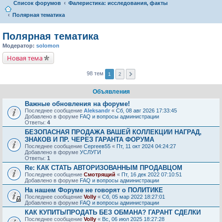
Список форумов
Фалеристика: исследования, факты
Полярная тематика
Полярная тематика
Модератор:
solomon
Новая тема
98 тем
1
2
Объявления
Важные обновления на форуме!
Последнее сообщение
Aleksandr
«
Сб, 08 авг 2026 17:33:45
Добавлено в форуме
FAQ и вопросы администрации
Ответы:
4
БЕЗОПАСНАЯ ПРОДАЖА ВАШЕЙ КОЛЛЕКЦИИ НАГРАД,
ЗНАКОВ И ПР. ЧЕРЕЗ ГАРАНТА ФОРУМА
Последнее сообщение
Сергеев55
«
Пт, 11 окт 2024 04:24:27
Добавлено в форуме
УСЛУГИ
Ответы:
1
Re: КАК СТАТЬ АВТОРИЗОВАННЫМ ПРОДАВЦОМ
Последнее сообщение
Смотрящий
«
Пт, 16 дек 2022 07:10:51
Добавлено в форуме
FAQ и вопросы администрации
На нашем Форуме не говорят о ПОЛИТИКЕ
Последнее сообщение
Volly
«
Сб, 05 мар 2022 18:27:01
Добавлено в форуме
FAQ и вопросы администрации
КАК КУПИТЬ/ПРОДАТЬ БЕЗ ОБМАНА? ГАРАНТ СДЕЛКИ
Последнее сообщение
Volly
«
Вс, 06 июл 2025 18:27:28