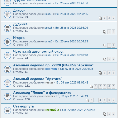
Последнее сообщение
цска5
«
Вс, 25 янв 2026 13:46:36
Диксон
Последнее сообщение
цска5
«
Вс, 25 янв 2026 10:38:05
Ответы:
74
1
2
3
Дудинка
Последнее сообщение
цска5
«
Вс, 25 янв 2026 10:36:09
Ответы:
50
1
2
Игарка
Последнее сообщение
цска5
«
Вс, 25 янв 2026 10:34:23
Ответы:
34
1
2
Чукотский автономный округ.
Последнее сообщение
цска5
«
Вс, 25 янв 2026 10:10:18
Ответы:
41
1
2
Атомный ледокол пр. 22220 (ЛК-60Я) "Арктика"
Последнее сообщение
solomon
«
Ср, 07 янв 2026 20:04:08
Ответы:
66
1
2
3
Атомный ледокол "Арктика"
Последнее сообщение
nester
«
Вт, 09 дек 2025 09:05:41
Ответы:
131
1
2
3
4
5
Атомоход "Ленин" в фалеристике
Последнее сообщение
nester
«
Вт, 02 дек 2025 13:49:21
Ответы:
200
1
…
4
5
6
7
Севморпуть
Последнее сообщение
ЕвгенийО
«
Сб, 22 ноя 2025 20:34:18
Ответы:
40
1
2