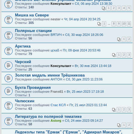
Последнее сообщение
Консультант
«
Сб, 06 апр 2024 13:38:30
Ответы:
140
1
2
3
4
5
Мишка на Севере
Последнее сообщение
nester
«
Чт, 04 апр 2024 20:34:25
Ответы:
305
1
…
8
9
10
11
Полярные станции
Последнее сообщение
ВЯТИЧ
«
Сб, 30 мар 2024 18:26:06
Ответы:
56
1
2
Арктика
Последнее сообщение
цска5
«
Пт, 09 фев 2024 20:53:46
Ответы:
79
1
2
3
Черский
Последнее сообщение
Консультант
«
Вт, 30 янв 2024 13:44:18
Ответы:
25
Золотая медаль имени Трёшникова
Последнее сообщение
AHTOH
«
Сб, 30 дек 2023 11:23:06
Бухта Провидения
Последнее сообщение
Frans61
«
Вт, 25 июл 2023 17:19:18
Ответы:
1
Челюскин
Последнее сообщение
Стас КСЛ
«
Пт, 21 июл 2023 01:13:44
Ответы:
63
1
2
3
Литература по полярной тематике
Последнее сообщение
Astorg
«
Сб, 24 июн 2023 09:14:27
Ответы:
58
1
2
Ледоколы типа "Ермак" ("Ермак", "Адмирал Макаров",