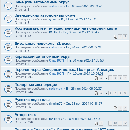
Ненецкий автономный округ
Последнее сообщение
solomon
«
Пн, 03 ноя 2025 09:33:46
Ответы:
6
Эвенкийский автономный округ
Последнее сообщение
цска5
«
Вт, 14 окт 2025 17:17:12
Ответы:
7
Исследователи и путешественники на полярной карте
Последнее сообщение
ВЯТИЧ
«
Вс, 05 окт 2025 12:09:45
Ответы:
42
1
2
Дизельные ледоколы 21 века.
Последнее сообщение
solomon
«
Вс, 24 авг 2025 20:39:21
Ответы:
6
Корякский автономный округ
Последнее сообщение
Стас КСЛ
«
Пт, 30 май 2025 17:05:56
Ответы:
8
Перелёт через Северный полюс. Полярная Авиация.
Последнее сообщение
Стас КСЛ
«
Пн, 16 дек 2024 16:34:09
Ответы:
201
1
…
4
5
6
7
Полярные экспедиции
Последнее сообщение
solomon
«
Вт, 26 ноя 2024 09:20:37
Ответы:
244
1
…
6
7
8
9
Русские ледоколы
Последнее сообщение
dimdim77
«
Ср, 13 ноя 2024 09:48:17
Ответы:
56
1
2
Антарктика
Последнее сообщение
ВЯТИЧ
«
Сб, 09 ноя 2024 13:07:40
Ответы:
356
1
…
9
10
11
12
Поход а/л "Арктика" к Северному полюсу в 1977 году