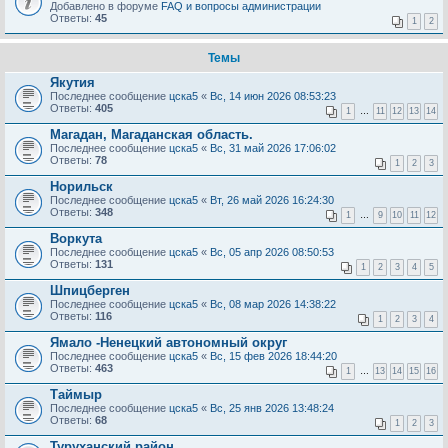
Добавлено в форуме
FAQ и вопросы администрации
Ответы:
45
1
2
Темы
Якутия
Последнее сообщение
цска5
«
Вс, 14 июн 2026 08:53:23
Ответы:
405
1
…
11
12
13
14
Магадан, Магаданская область.
Последнее сообщение
цска5
«
Вс, 31 май 2026 17:06:02
Ответы:
78
1
2
3
Норильск
Последнее сообщение
цска5
«
Вт, 26 май 2026 16:24:30
Ответы:
348
1
…
9
10
11
12
Воркута
Последнее сообщение
цска5
«
Вс, 05 апр 2026 08:50:53
Ответы:
131
1
2
3
4
5
Шпицберген
Последнее сообщение
цска5
«
Вс, 08 мар 2026 14:38:22
Ответы:
116
1
2
3
4
Ямало -Ненецкий автономный округ
Последнее сообщение
цска5
«
Вс, 15 фев 2026 18:44:20
Ответы:
463
1
…
13
14
15
16
Таймыр
Последнее сообщение
цска5
«
Вс, 25 янв 2026 13:48:24
Ответы:
68
1
2
3
Туруханский район