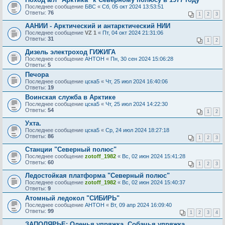
Последнее сообщение
БВС
«
Сб, 05 окт 2024 13:53:51
Ответы:
76
1
2
3
ААНИИ - Арктический и антарктический НИИ
Последнее сообщение
VZ 1
«
Пт, 04 окт 2024 21:31:06
Ответы:
31
1
2
Дизель электроход ГИЖИГА
Последнее сообщение
AHTOH
«
Пн, 30 сен 2024 15:06:28
Ответы:
5
Печора
Последнее сообщение
цска5
«
Чт, 25 июл 2024 16:40:06
Ответы:
19
Воинская служба в Арктике
Последнее сообщение
цска5
«
Чт, 25 июл 2024 14:22:30
Ответы:
54
1
2
Ухта.
Последнее сообщение
цска5
«
Ср, 24 июл 2024 18:27:18
Ответы:
86
1
2
3
Станции "Северный полюс"
Последнее сообщение
zotoff_1982
«
Вс, 02 июн 2024 15:41:28
Ответы:
60
1
2
3
Ледостойкая платформа "Северный полюс"
Последнее сообщение
zotoff_1982
«
Вс, 02 июн 2024 15:40:37
Ответы:
9
Атомный ледокол "СИБИРЬ"
Последнее сообщение
AHTOH
«
Вт, 09 апр 2024 16:09:40
Ответы:
99
1
2
3
4
ЗАПОЛЯРЬЕ: Оленья упряжка. Собачья упряжка.