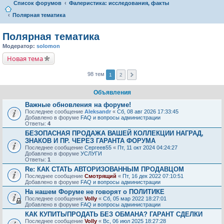
Список форумов
Фалеристика: исследования, факты
Полярная тематика
Полярная тематика
Модератор:
solomon
Новая тема
98 тем
1
2
Объявления
Важные обновления на форуме!
Последнее сообщение
Aleksandr
«
Сб, 08 авг 2026 17:33:45
Добавлено в форуме
FAQ и вопросы администрации
Ответы:
4
БЕЗОПАСНАЯ ПРОДАЖА ВАШЕЙ КОЛЛЕКЦИИ НАГРАД,
ЗНАКОВ И ПР. ЧЕРЕЗ ГАРАНТА ФОРУМА
Последнее сообщение
Сергеев55
«
Пт, 11 окт 2024 04:24:27
Добавлено в форуме
УСЛУГИ
Ответы:
1
Re: КАК СТАТЬ АВТОРИЗОВАННЫМ ПРОДАВЦОМ
Последнее сообщение
Смотрящий
«
Пт, 16 дек 2022 07:10:51
Добавлено в форуме
FAQ и вопросы администрации
На нашем Форуме не говорят о ПОЛИТИКЕ
Последнее сообщение
Volly
«
Сб, 05 мар 2022 18:27:01
Добавлено в форуме
FAQ и вопросы администрации
КАК КУПИТЬ/ПРОДАТЬ БЕЗ ОБМАНА? ГАРАНТ СДЕЛКИ
Последнее сообщение
Volly
«
Вс, 06 июл 2025 18:27:28