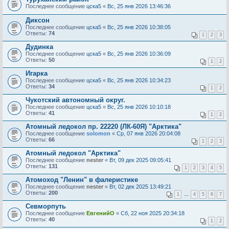
Последнее сообщение
цска5
«
Вс, 25 янв 2026 13:46:36
Диксон
Последнее сообщение
цска5
«
Вс, 25 янв 2026 10:38:05
Ответы:
74
1
2
3
Дудинка
Последнее сообщение
цска5
«
Вс, 25 янв 2026 10:36:09
Ответы:
50
1
2
Игарка
Последнее сообщение
цска5
«
Вс, 25 янв 2026 10:34:23
Ответы:
34
1
2
Чукотский автономный округ.
Последнее сообщение
цска5
«
Вс, 25 янв 2026 10:10:18
Ответы:
41
1
2
Атомный ледокол пр. 22220 (ЛК-60Я) "Арктика"
Последнее сообщение
solomon
«
Ср, 07 янв 2026 20:04:08
Ответы:
66
1
2
3
Атомный ледокол "Арктика"
Последнее сообщение
nester
«
Вт, 09 дек 2025 09:05:41
Ответы:
131
1
2
3
4
5
Атомоход "Ленин" в фалеристике
Последнее сообщение
nester
«
Вт, 02 дек 2025 13:49:21
Ответы:
200
1
…
4
5
6
7
Севморпуть
Последнее сообщение
ЕвгенийО
«
Сб, 22 ноя 2025 20:34:18
Ответы:
40
1
2