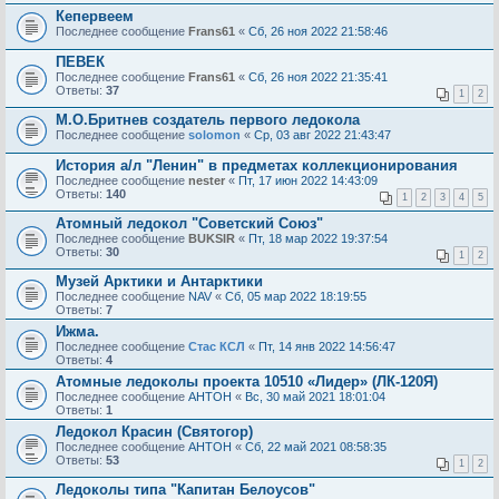
Кепервеем
Последнее сообщение
Frans61
«
Сб, 26 ноя 2022 21:58:46
ПЕВЕК
Последнее сообщение
Frans61
«
Сб, 26 ноя 2022 21:35:41
Ответы:
37
1
2
М.О.Бритнев создатель первого ледокола
Последнее сообщение
solomon
«
Ср, 03 авг 2022 21:43:47
История а/л "Ленин" в предметах коллекционирования
Последнее сообщение
nester
«
Пт, 17 июн 2022 14:43:09
Ответы:
140
1
2
3
4
5
Атомный ледокол "Советский Союз"
Последнее сообщение
BUKSIR
«
Пт, 18 мар 2022 19:37:54
Ответы:
30
1
2
Музей Арктики и Антарктики
Последнее сообщение
NAV
«
Сб, 05 мар 2022 18:19:55
Ответы:
7
Ижма.
Последнее сообщение
Стас КСЛ
«
Пт, 14 янв 2022 14:56:47
Ответы:
4
Атомные ледоколы проекта 10510 «Лидер» (ЛК-120Я)
Последнее сообщение
AHTOH
«
Вс, 30 май 2021 18:01:04
Ответы:
1
Ледокол Красин (Святогор)
Последнее сообщение
AHTOH
«
Сб, 22 май 2021 08:58:35
Ответы:
53
1
2
Ледоколы типа "Капитан Белоусов"