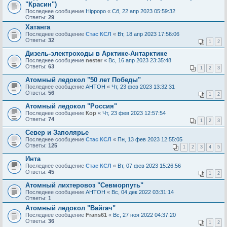
"Красин")
Последнее сообщение
Hippopo
«
Сб, 22 апр 2023 05:59:32
Ответы:
29
Хатанга
Последнее сообщение
Стас КСЛ
«
Вт, 18 апр 2023 17:56:06
Ответы:
32
1
2
Дизель-электроходы в Арктике-Антарктике
Последнее сообщение
nester
«
Вс, 16 апр 2023 23:35:48
Ответы:
63
1
2
3
Атомный ледокол "50 лет Победы"
Последнее сообщение
AHTOH
«
Чт, 23 фев 2023 13:32:31
Ответы:
56
1
2
Атомный ледокол "Россия"
Последнее сообщение
Кор
«
Чт, 23 фев 2023 12:57:54
Ответы:
74
1
2
3
Север и Заполярье
Последнее сообщение
Стас КСЛ
«
Пн, 13 фев 2023 12:55:05
Ответы:
125
1
2
3
4
5
Инта
Последнее сообщение
Стас КСЛ
«
Вт, 07 фев 2023 15:26:56
Ответы:
45
1
2
Атомный лихтеровоз "Севморпуть"
Последнее сообщение
AHTOH
«
Вс, 04 дек 2022 03:31:14
Ответы:
1
Атомный ледокол "Вайгач"
Последнее сообщение
Frans61
«
Вс, 27 ноя 2022 04:37:20
Ответы:
36
1
2