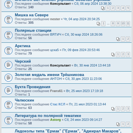
Последнее сообщение
Консультант
«
Сб, 06 апр 2024 13:38:30
Ответы:
140
1
2
3
4
5
Мишка на Севере
Последнее сообщение
nester
«
Чт, 04 апр 2024 20:34:25
Ответы:
305
1
…
8
9
10
11
Полярные станции
Последнее сообщение
ВЯТИЧ
«
Сб, 30 мар 2024 18:26:06
Ответы:
56
1
2
Арктика
Последнее сообщение
цска5
«
Пт, 09 фев 2024 20:53:46
Ответы:
79
1
2
3
Черский
Последнее сообщение
Консультант
«
Вт, 30 янв 2024 13:44:18
Ответы:
25
Золотая медаль имени Трёшникова
Последнее сообщение
AHTOH
«
Сб, 30 дек 2023 11:23:06
Бухта Провидения
Последнее сообщение
Frans61
«
Вт, 25 июл 2023 17:19:18
Ответы:
1
Челюскин
Последнее сообщение
Стас КСЛ
«
Пт, 21 июл 2023 01:13:44
Ответы:
63
1
2
3
Литература по полярной тематике
Последнее сообщение
Astorg
«
Сб, 24 июн 2023 09:14:27
Ответы:
58
1
2
Ледоколы типа "Ермак" ("Ермак", "Адмирал Макаров",