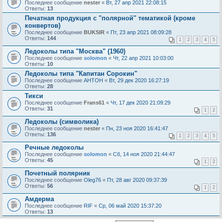
Последнее сообщение
nester
«
Вт, 27 апр 2021 22:08:15
Ответы:
13
Печатная продукция с "полярной" тематикой (кроме
конвертов)
Последнее сообщение
BUKSIR
«
Пт, 23 апр 2021 08:09:28
Ответы:
144
1
2
3
4
5
Ледоколы типа "Москва" (1960)
Последнее сообщение
solomon
«
Чт, 22 апр 2021 10:03:00
Ответы:
10
Ледоколы типа "Капитан Сорокин"
Последнее сообщение
AHTOH
«
Вт, 29 дек 2020 16:27:19
Ответы:
28
Тикси
Последнее сообщение
Frans61
«
Чт, 17 дек 2020 21:09:29
Ответы:
31
1
2
Ледоколы (символика)
Последнее сообщение
nester
«
Пн, 23 ноя 2020 16:41:47
Ответы:
136
1
2
3
4
5
Речные ледоколы
Последнее сообщение
solomon
«
Сб, 14 ноя 2020 21:44:47
Ответы:
45
1
2
Почетный полярник
Последнее сообщение
Oleg76
«
Пт, 28 авг 2020 09:37:39
Ответы:
56
1
2
Амдерма
Последнее сообщение
RIF
«
Ср, 06 май 2020 15:37:20
Ответы:
13