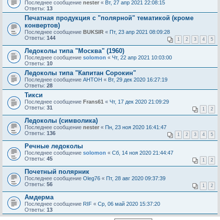
Последнее сообщение
nester
«
Вт, 27 апр 2021 22:08:15
Ответы:
13
Печатная продукция с "полярной" тематикой (кроме
конвертов)
Последнее сообщение
BUKSIR
«
Пт, 23 апр 2021 08:09:28
Ответы:
144
1
2
3
4
5
Ледоколы типа "Москва" (1960)
Последнее сообщение
solomon
«
Чт, 22 апр 2021 10:03:00
Ответы:
10
Ледоколы типа "Капитан Сорокин"
Последнее сообщение
AHTOH
«
Вт, 29 дек 2020 16:27:19
Ответы:
28
Тикси
Последнее сообщение
Frans61
«
Чт, 17 дек 2020 21:09:29
Ответы:
31
1
2
Ледоколы (символика)
Последнее сообщение
nester
«
Пн, 23 ноя 2020 16:41:47
Ответы:
136
1
2
3
4
5
Речные ледоколы
Последнее сообщение
solomon
«
Сб, 14 ноя 2020 21:44:47
Ответы:
45
1
2
Почетный полярник
Последнее сообщение
Oleg76
«
Пт, 28 авг 2020 09:37:39
Ответы:
56
1
2
Амдерма
Последнее сообщение
RIF
«
Ср, 06 май 2020 15:37:20
Ответы:
13