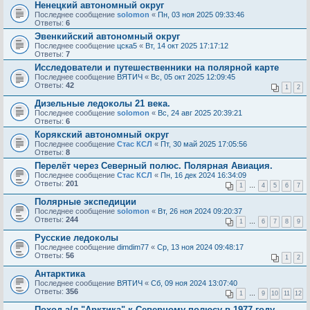
Ненецкий автономный округ
Последнее сообщение
solomon
«
Пн, 03 ноя 2025 09:33:46
Ответы:
6
Эвенкийский автономный округ
Последнее сообщение
цска5
«
Вт, 14 окт 2025 17:17:12
Ответы:
7
Исследователи и путешественники на полярной карте
Последнее сообщение
ВЯТИЧ
«
Вс, 05 окт 2025 12:09:45
Ответы:
42
1
2
Дизельные ледоколы 21 века.
Последнее сообщение
solomon
«
Вс, 24 авг 2025 20:39:21
Ответы:
6
Корякский автономный округ
Последнее сообщение
Стас КСЛ
«
Пт, 30 май 2025 17:05:56
Ответы:
8
Перелёт через Северный полюс. Полярная Авиация.
Последнее сообщение
Стас КСЛ
«
Пн, 16 дек 2024 16:34:09
Ответы:
201
1
…
4
5
6
7
Полярные экспедиции
Последнее сообщение
solomon
«
Вт, 26 ноя 2024 09:20:37
Ответы:
244
1
…
6
7
8
9
Русские ледоколы
Последнее сообщение
dimdim77
«
Ср, 13 ноя 2024 09:48:17
Ответы:
56
1
2
Антарктика
Последнее сообщение
ВЯТИЧ
«
Сб, 09 ноя 2024 13:07:40
Ответы:
356
1
…
9
10
11
12
Поход а/л "Арктика" к Северному полюсу в 1977 году