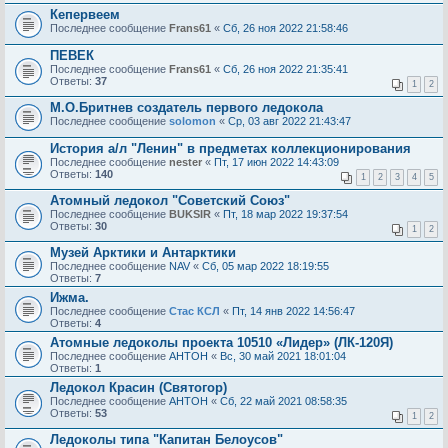
Кепервеем
Последнее сообщение
Frans61
«
Сб, 26 ноя 2022 21:58:46
ПЕВЕК
Последнее сообщение
Frans61
«
Сб, 26 ноя 2022 21:35:41
Ответы:
37
1
2
М.О.Бритнев создатель первого ледокола
Последнее сообщение
solomon
«
Ср, 03 авг 2022 21:43:47
История а/л "Ленин" в предметах коллекционирования
Последнее сообщение
nester
«
Пт, 17 июн 2022 14:43:09
Ответы:
140
1
2
3
4
5
Атомный ледокол "Советский Союз"
Последнее сообщение
BUKSIR
«
Пт, 18 мар 2022 19:37:54
Ответы:
30
1
2
Музей Арктики и Антарктики
Последнее сообщение
NAV
«
Сб, 05 мар 2022 18:19:55
Ответы:
7
Ижма.
Последнее сообщение
Стас КСЛ
«
Пт, 14 янв 2022 14:56:47
Ответы:
4
Атомные ледоколы проекта 10510 «Лидер» (ЛК-120Я)
Последнее сообщение
AHTOH
«
Вс, 30 май 2021 18:01:04
Ответы:
1
Ледокол Красин (Святогор)
Последнее сообщение
AHTOH
«
Сб, 22 май 2021 08:58:35
Ответы:
53
1
2
Ледоколы типа "Капитан Белоусов"