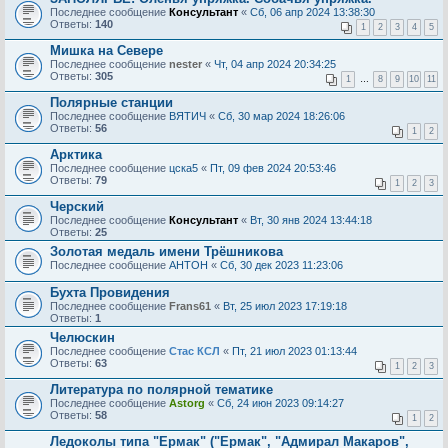
Последнее сообщение
Консультант
«
Сб, 06 апр 2024 13:38:30
Ответы:
140
1
2
3
4
5
Мишка на Севере
Последнее сообщение
nester
«
Чт, 04 апр 2024 20:34:25
Ответы:
305
1
…
8
9
10
11
Полярные станции
Последнее сообщение
ВЯТИЧ
«
Сб, 30 мар 2024 18:26:06
Ответы:
56
1
2
Арктика
Последнее сообщение
цска5
«
Пт, 09 фев 2024 20:53:46
Ответы:
79
1
2
3
Черский
Последнее сообщение
Консультант
«
Вт, 30 янв 2024 13:44:18
Ответы:
25
Золотая медаль имени Трёшникова
Последнее сообщение
AHTOH
«
Сб, 30 дек 2023 11:23:06
Бухта Провидения
Последнее сообщение
Frans61
«
Вт, 25 июл 2023 17:19:18
Ответы:
1
Челюскин
Последнее сообщение
Стас КСЛ
«
Пт, 21 июл 2023 01:13:44
Ответы:
63
1
2
3
Литература по полярной тематике
Последнее сообщение
Astorg
«
Сб, 24 июн 2023 09:14:27
Ответы:
58
1
2
Ледоколы типа "Ермак" ("Ермак", "Адмирал Макаров",