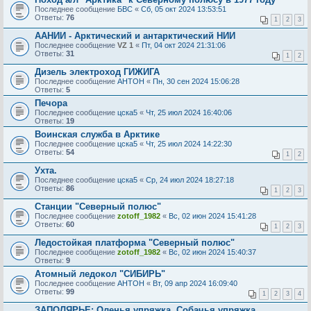
Последнее сообщение
БВС
«
Сб, 05 окт 2024 13:53:51
Ответы:
76
1
2
3
ААНИИ - Арктический и антарктический НИИ
Последнее сообщение
VZ 1
«
Пт, 04 окт 2024 21:31:06
Ответы:
31
1
2
Дизель электроход ГИЖИГА
Последнее сообщение
AHTOH
«
Пн, 30 сен 2024 15:06:28
Ответы:
5
Печора
Последнее сообщение
цска5
«
Чт, 25 июл 2024 16:40:06
Ответы:
19
Воинская служба в Арктике
Последнее сообщение
цска5
«
Чт, 25 июл 2024 14:22:30
Ответы:
54
1
2
Ухта.
Последнее сообщение
цска5
«
Ср, 24 июл 2024 18:27:18
Ответы:
86
1
2
3
Станции "Северный полюс"
Последнее сообщение
zotoff_1982
«
Вс, 02 июн 2024 15:41:28
Ответы:
60
1
2
3
Ледостойкая платформа "Северный полюс"
Последнее сообщение
zotoff_1982
«
Вс, 02 июн 2024 15:40:37
Ответы:
9
Атомный ледокол "СИБИРЬ"
Последнее сообщение
AHTOH
«
Вт, 09 апр 2024 16:09:40
Ответы:
99
1
2
3
4
ЗАПОЛЯРЬЕ: Оленья упряжка. Собачья упряжка.