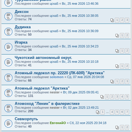
Последнее сообщение
цска5
«
Вс, 25 янв 2026 13:46:36
Диксон
Последнее сообщение
цска5
«
Вс, 25 янв 2026 10:38:05
Ответы:
74
1
2
3
Дудинка
Последнее сообщение
цска5
«
Вс, 25 янв 2026 10:36:09
Ответы:
50
1
2
Игарка
Последнее сообщение
цска5
«
Вс, 25 янв 2026 10:34:23
Ответы:
34
1
2
Чукотский автономный округ.
Последнее сообщение
цска5
«
Вс, 25 янв 2026 10:10:18
Ответы:
41
1
2
Атомный ледокол пр. 22220 (ЛК-60Я) "Арктика"
Последнее сообщение
solomon
«
Ср, 07 янв 2026 20:04:08
Ответы:
66
1
2
3
Атомный ледокол "Арктика"
Последнее сообщение
nester
«
Вт, 09 дек 2025 09:05:41
Ответы:
131
1
2
3
4
5
Атомоход "Ленин" в фалеристике
Последнее сообщение
nester
«
Вт, 02 дек 2025 13:49:21
Ответы:
200
1
…
4
5
6
7
Севморпуть
Последнее сообщение
ЕвгенийО
«
Сб, 22 ноя 2025 20:34:18
Ответы:
40
1
2