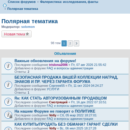
Список форумов
Фалеристика: исследования, факты
Полярная тематика
Полярная тематика
Модератор:
solomon
Новая тема
98 тем
1
2
Объявления
Важные обновления на форуме!
Последнее сообщение
trislona2006
«
Пт, 07 авг 2026 21:55:42
Добавлено в форуме
FAQ и вопросы администрации
Ответы:
2
БЕЗОПАСНАЯ ПРОДАЖА ВАШЕЙ КОЛЛЕКЦИИ НАГРАД,
ЗНАКОВ И ПР. ЧЕРЕЗ ГАРАНТА ФОРУМА
Последнее сообщение
Сергеев55
«
Пт, 11 окт 2024 04:24:27
Добавлено в форуме
УСЛУГИ
Ответы:
1
Re: КАК СТАТЬ АВТОРИЗОВАННЫМ ПРОДАВЦОМ
Последнее сообщение
Смотрящий
«
Пт, 16 дек 2022 07:10:51
Добавлено в форуме
FAQ и вопросы администрации
На нашем Форуме не говорят о ПОЛИТИКЕ
Последнее сообщение
Volly
«
Сб, 05 мар 2022 18:27:01
Добавлено в форуме
FAQ и вопросы администрации
КАК КУПИТЬ/ПРОДАТЬ БЕЗ ОБМАНА? ГАРАНТ СДЕЛКИ
Последнее сообщение
Volly
«
Вс, 06 июл 2025 18:27:28