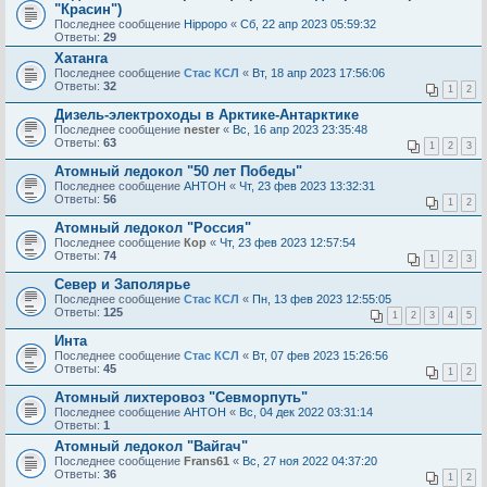
"Красин")
Последнее сообщение
Hippopo
«
Сб, 22 апр 2023 05:59:32
Ответы:
29
Хатанга
Последнее сообщение
Стас КСЛ
«
Вт, 18 апр 2023 17:56:06
Ответы:
32
1
2
Дизель-электроходы в Арктике-Антарктике
Последнее сообщение
nester
«
Вс, 16 апр 2023 23:35:48
Ответы:
63
1
2
3
Атомный ледокол "50 лет Победы"
Последнее сообщение
AHTOH
«
Чт, 23 фев 2023 13:32:31
Ответы:
56
1
2
Атомный ледокол "Россия"
Последнее сообщение
Кор
«
Чт, 23 фев 2023 12:57:54
Ответы:
74
1
2
3
Север и Заполярье
Последнее сообщение
Стас КСЛ
«
Пн, 13 фев 2023 12:55:05
Ответы:
125
1
2
3
4
5
Инта
Последнее сообщение
Стас КСЛ
«
Вт, 07 фев 2023 15:26:56
Ответы:
45
1
2
Атомный лихтеровоз "Севморпуть"
Последнее сообщение
AHTOH
«
Вс, 04 дек 2022 03:31:14
Ответы:
1
Атомный ледокол "Вайгач"
Последнее сообщение
Frans61
«
Вс, 27 ноя 2022 04:37:20
Ответы:
36
1
2