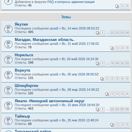
Добавлено в форуме
FAQ и вопросы администрации
Ответы:
45
1
2
Темы
Якутия
Последнее сообщение
цска5
«
Вс, 14 июн 2026 08:53:23
Ответы:
405
1
…
11
12
13
14
Магадан, Магаданская область.
Последнее сообщение
цска5
«
Вс, 31 май 2026 17:06:02
Ответы:
78
1
2
3
Норильск
Последнее сообщение
цска5
«
Вт, 26 май 2026 16:24:30
Ответы:
348
1
…
9
10
11
12
Воркута
Последнее сообщение
цска5
«
Вс, 05 апр 2026 08:50:53
Ответы:
131
1
2
3
4
5
Шпицберген
Последнее сообщение
цска5
«
Вс, 08 мар 2026 14:38:22
Ответы:
116
1
2
3
4
Ямало -Ненецкий автономный округ
Последнее сообщение
цска5
«
Вс, 15 фев 2026 18:44:20
Ответы:
463
1
…
13
14
15
16
Таймыр
Последнее сообщение
цска5
«
Вс, 25 янв 2026 13:48:24
Ответы:
68
1
2
3
Туруханский район