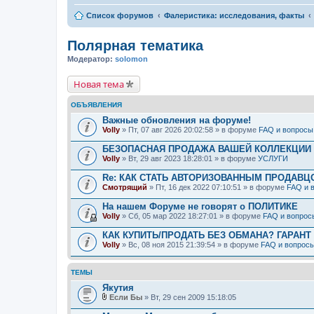
Список форумов
Фалеристика: исследования, факты
Полярная тематика
Модератор:
solomon
Новая тема
ОБЪЯВЛЕНИЯ
Важные обновления на форуме!
Volly
» Пт, 07 авг 2026 20:02:58 » в форуме
FAQ и вопросы
БЕЗОПАСНАЯ ПРОДАЖА ВАШЕЙ КОЛЛЕКЦИИ Н
Volly
» Вт, 29 авг 2023 18:28:01 » в форуме
УСЛУГИ
Re: КАК СТАТЬ АВТОРИЗОВАННЫМ ПРОДАВЦ
Смотрящий
» Пт, 16 дек 2022 07:10:51 » в форуме
FAQ и 
На нашем Форуме не говорят о ПОЛИТИКЕ
Volly
» Сб, 05 мар 2022 18:27:01 » в форуме
FAQ и вопрос
КАК КУПИТЬ/ПРОДАТЬ БЕЗ ОБМАНА? ГАРАНТ
Volly
» Вс, 08 ноя 2015 21:39:54 » в форуме
FAQ и вопрос
ТЕМЫ
Якутия
Если Бы
» Вт, 29 сен 2009 15:18:05
В
л