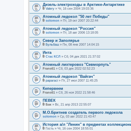
е
л
Дизель-электроходы в Арктике-Антарктике
н
о
и
Valery
» Чт, 16 сен 2004 19:03:36
ж
В
я
е
л
Атомный ледокол "50 лет Победы"
н
о
и
solomon
» Пт, 19 окт 2007 20:22:44
ж
В
я
е
л
Атомный ледокол "Россия"
н
о
и
solomon
» Пт, 18 авг 2006 13:18:05
ж
В
я
е
л
Север и Заполярье
н
о
и
Бульбаш
» Пн, 08 янв 2007 14:04:15
ж
В
я
е
л
Инта
н
о
и
Стас КСЛ
» Сб, 04 дек 2021 21:37:02
ж
В
я
е
л
Атомный лихтеровоз "Севморпуть"
н
о
Frans61
и
» Сб, 03 дек 2022 02:52:23
ж
я
е
Атомный ледокол "Вайгач"
н
и
paparaci
» Пт, 27 июл 2007 11:45:25
В
я
л
Кепервеем
о
Frans61
» Сб, 26 ноя 2022 21:58:46
ж
е
ПЕВЕК
н
и
Бак
» Вс, 21 апр 2013 22:55:07
В
я
л
М.О.Бритнев создатель первого ледокола
о
solomon
» Ср, 03 авг 2022 21:43:47
ж
е
История а/л "Ленин" в предметах коллекцио
н
и
Гость
» Чт, 16 сен 2004 18:55:01