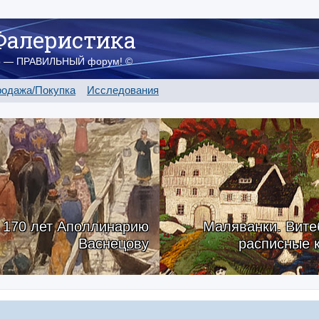
Фалеристика
о — ПРАВИЛЬНЫЙ форум! ©
одажа/Покупка
Исследования
170 лет Аполлинарию
Маляванки. Вите
Васнецову
расписные 