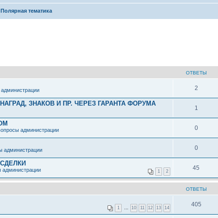
Полярная тематика
ОТВЕТЫ
2
 администрации
АГРАД, ЗНАКОВ И ПР. ЧЕРЕЗ ГАРАНТА ФОРУМА
1
ОМ
0
вопросы администрации
0
ы администрации
 СДЕЛКИ
45
ы администрации
1
2
ОТВЕТЫ
405
1
…
10
11
12
13
14