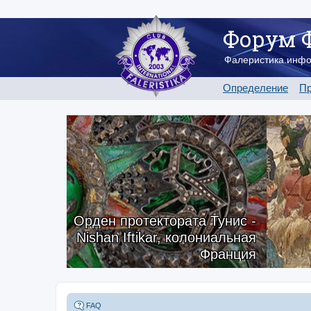
Форум 
Фалеристика.инф
Определение
Пр
Орден протектората Тунис -
Nishan Iftikar, колониальная
Франция
FAQ