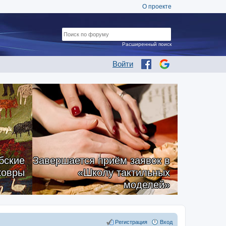
О проекте
Расширенный поиск
Войти
бские
Завершается приём заявок в
ковры
«Школу тактильных
моделей»
Регистрация
Вход