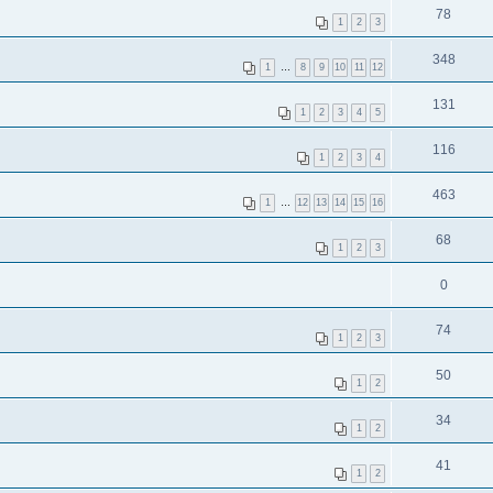
78
1
2
3
348
1
…
8
9
10
11
12
131
1
2
3
4
5
116
1
2
3
4
463
1
…
12
13
14
15
16
68
1
2
3
0
74
1
2
3
50
1
2
34
1
2
41
1
2