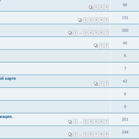
"
66
1
2
3
131
1
2
3
4
5
200
1
…
3
4
5
6
7
40
1
2
6
7
ой карте
42
1
2
6
8
иация.
201
1
…
3
4
5
6
7
244
1
…
5
6
7
8
9