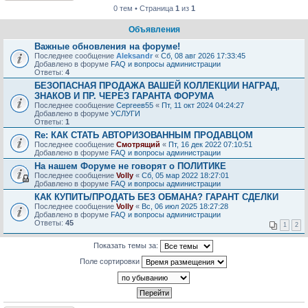
0 тем • Страница
1
из
1
Объявления
Важные обновления на форуме!
Последнее сообщение
Aleksandr
«
Сб, 08 авг 2026 17:33:45
Добавлено в форуме
FAQ и вопросы администрации
Ответы:
4
БЕЗОПАСНАЯ ПРОДАЖА ВАШЕЙ КОЛЛЕКЦИИ НАГРАД,
ЗНАКОВ И ПР. ЧЕРЕЗ ГАРАНТА ФОРУМА
Последнее сообщение
Сергеев55
«
Пт, 11 окт 2024 04:24:27
Добавлено в форуме
УСЛУГИ
Ответы:
1
Re: КАК СТАТЬ АВТОРИЗОВАННЫМ ПРОДАВЦОМ
Последнее сообщение
Смотрящий
«
Пт, 16 дек 2022 07:10:51
Добавлено в форуме
FAQ и вопросы администрации
На нашем Форуме не говорят о ПОЛИТИКЕ
Последнее сообщение
Volly
«
Сб, 05 мар 2022 18:27:01
Добавлено в форуме
FAQ и вопросы администрации
КАК КУПИТЬ/ПРОДАТЬ БЕЗ ОБМАНА? ГАРАНТ СДЕЛКИ
Последнее сообщение
Volly
«
Вс, 06 июл 2025 18:27:28
Добавлено в форуме
FAQ и вопросы администрации
Ответы:
45
1
2
Показать темы за:
Поле сортировки