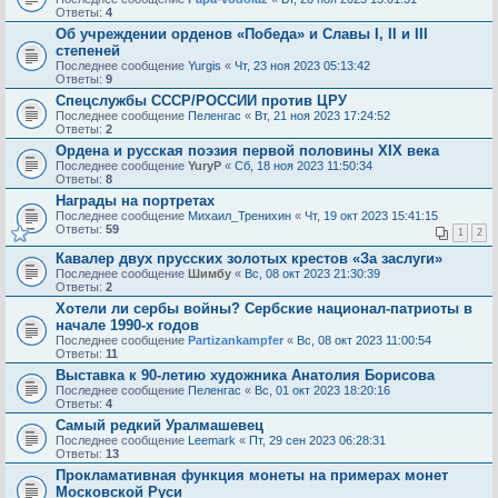
Ответы:
4
Об учреждении орденов «Победа» и Славы I, II и III
степеней
Последнее сообщение
Yurgis
«
Чт, 23 ноя 2023 05:13:42
Ответы:
9
Спецслужбы СССР/РОССИИ против ЦРУ
Последнее сообщение
Пеленгас
«
Вт, 21 ноя 2023 17:24:52
Ответы:
2
Ордена и русская поэзия первой половины XIX века
Последнее сообщение
YuryP
«
Сб, 18 ноя 2023 11:50:34
Ответы:
8
Награды на портретах
Последнее сообщение
Михаил_Тренихин
«
Чт, 19 окт 2023 15:41:15
Ответы:
59
1
2
Кавалер двух прусских золотых крестов «За заслуги»
Последнее сообщение
Шимбу
«
Вс, 08 окт 2023 21:30:39
Ответы:
2
Хотели ли сербы войны? Сербские национал-патриоты в
начале 1990-х годов
Последнее сообщение
Partizankampfer
«
Вс, 08 окт 2023 11:00:54
Ответы:
11
Выставка к 90-летию художника Анатолия Борисова
Последнее сообщение
Пеленгас
«
Вс, 01 окт 2023 18:20:16
Ответы:
4
Самый редкий Уралмашевец
Последнее сообщение
Leemark
«
Пт, 29 сен 2023 06:28:31
Ответы:
13
Прокламативная функция монеты на примерах монет
Московской Руси