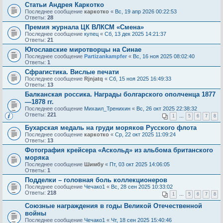
Статьи Андрея Каркотко
Последнее сообщение
каркотко
«
Вс, 19 апр 2026 00:22:53
Ответы:
28
Премия журнала ЦК ВЛКСМ «Смена»
Последнее сообщение
купец
«
Сб, 13 дек 2025 14:21:37
Ответы:
21
Югославские миротворцы на Синае
Последнее сообщение
Partizankampfer
«
Вс, 16 ноя 2025 08:02:40
Ответы:
1
Сфрагистика. Вислые печати
Последнее сообщение
Rjnjatq
«
Сб, 15 ноя 2025 16:49:33
Ответы:
13
Балканская россика. Награды болгарского ополченца 1877
—1878 гг.
Последнее сообщение
Михаил_Тренихин
«
Вс, 26 окт 2025 22:38:32
Ответы:
221
1
…
5
6
7
8
Бухарская медаль на груди моряков Русского флота
Последнее сообщение
каркотко
«
Ср, 22 окт 2025 11:09:24
Ответы:
13
Фотография крейсера «Аскольд» из альбома британского
моряка
Последнее сообщение
Шимбу
«
Пт, 03 окт 2025 14:06:05
Ответы:
1
Подделки – головная боль коллекционеров
Последнее сообщение
Чечако1
«
Вс, 28 сен 2025 10:33:02
Ответы:
218
1
…
5
6
7
8
Союзные награждения в годы Великой Отечественной
войны
Последнее сообщение
Чечако1
«
Чт, 18 сен 2025 15:40:46