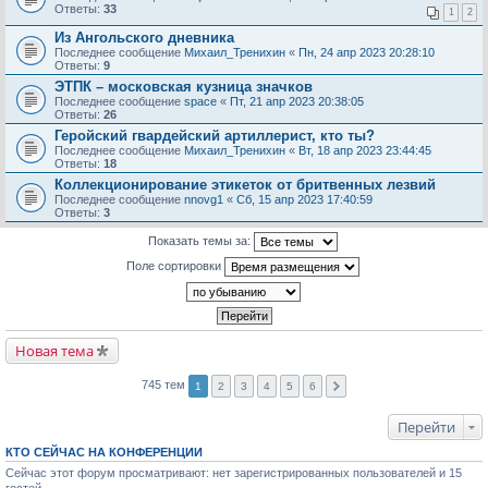
Ответы:
33
1
2
Из Ангольского дневника
Последнее сообщение
Михаил_Тренихин
«
Пн, 24 апр 2023 20:28:10
Ответы:
9
ЭТПК – московская кузница значков
Последнее сообщение
space
«
Пт, 21 апр 2023 20:38:05
Ответы:
26
Геройский гвардейский артиллерист, кто ты?
Последнее сообщение
Михаил_Тренихин
«
Вт, 18 апр 2023 23:44:45
Ответы:
18
Коллекционирование этикеток от бритвенных лезвий
Последнее сообщение
nnovg1
«
Сб, 15 апр 2023 17:40:59
Ответы:
3
Показать темы за:
Поле сортировки
Новая тема
745 тем
1
2
3
4
5
6
Перейти
КТО СЕЙЧАС НА КОНФЕРЕНЦИИ
Сейчас этот форум просматривают: нет зарегистрированных пользователей и 15