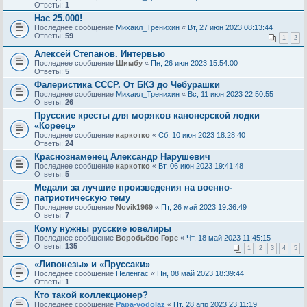
Ответы:
1
Нас 25.000!
Последнее сообщение
Михаил_Тренихин
«
Вт, 27 июн 2023 08:13:44
Ответы:
59
1
2
Алексей Степанов. Интервью
Последнее сообщение
Шимбу
«
Пн, 26 июн 2023 15:54:00
Ответы:
5
Фалеристика СССР. От БКЗ до Чебурашки
Последнее сообщение
Михаил_Тренихин
«
Вс, 11 июн 2023 22:50:55
Ответы:
26
Прусские кресты для моряков канонерской лодки
«Кореец»
Последнее сообщение
каркотко
«
Сб, 10 июн 2023 18:28:40
Ответы:
24
Краснознаменец Александр Нарушевич
Последнее сообщение
каркотко
«
Вт, 06 июн 2023 19:41:48
Ответы:
5
Медали за лучшие произведения на военно-
патриотическую тему
Последнее сообщение
Novik1969
«
Пт, 26 май 2023 19:36:49
Ответы:
7
Кому нужны русские ювелиры
Последнее сообщение
Воробьёво Горе
«
Чт, 18 май 2023 11:45:15
Ответы:
135
1
2
3
4
5
«Ливонезы» и «Пруссаки»
Последнее сообщение
Пеленгас
«
Пн, 08 май 2023 18:39:44
Ответы:
1
Кто такой коллекционер?
Последнее сообщение
Papa-vodolaz
«
Пт, 28 апр 2023 23:11:19