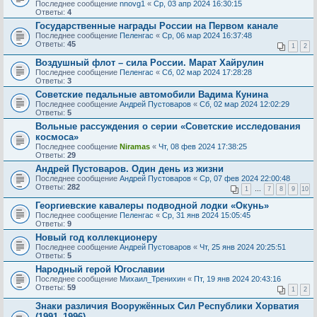
Последнее сообщение
nnovg1
«
Ср, 03 апр 2024 16:30:15
Ответы:
4
Государственные награды России на Первом канале
Последнее сообщение
Пеленгас
«
Ср, 06 мар 2024 16:37:48
Ответы:
45
1
2
Воздушный флот – сила России. Марат Хайрулин
Последнее сообщение
Пеленгас
«
Сб, 02 мар 2024 17:28:28
Ответы:
3
Советские педальные автомобили Вадима Кунина
Последнее сообщение
Андрей Пустоваров
«
Сб, 02 мар 2024 12:02:29
Ответы:
5
Вольные рассуждения о серии «Советские исследования
космоса»
Последнее сообщение
Niramas
«
Чт, 08 фев 2024 17:38:25
Ответы:
29
Андрей Пустоваров. Один день из жизни
Последнее сообщение
Андрей Пустоваров
«
Ср, 07 фев 2024 22:00:48
Ответы:
282
1
…
7
8
9
10
Георгиевские кавалеры подводной лодки «Окунь»
Последнее сообщение
Пеленгас
«
Ср, 31 янв 2024 15:05:45
Ответы:
9
Новый год коллекционеру
Последнее сообщение
Андрей Пустоваров
«
Чт, 25 янв 2024 20:25:51
Ответы:
5
Народный герой Югославии
Последнее сообщение
Михаил_Тренихин
«
Пт, 19 янв 2024 20:43:16
Ответы:
59
1
2
Знаки различия Вооружённых Сил Республики Хорватия
(1991–1996)