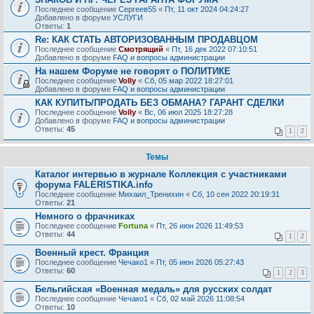
Последнее сообщение
Сергеев55
«
Пт, 11 окт 2024 04:24:27
Добавлено в форуме
УСЛУГИ
Ответы:
1
Re: КАК СТАТЬ АВТОРИЗОВАННЫМ ПРОДАВЦОМ
Последнее сообщение
Смотрящий
«
Пт, 16 дек 2022 07:10:51
Добавлено в форуме
FAQ и вопросы администрации
На нашем Форуме не говорят о ПОЛИТИКЕ
Последнее сообщение
Volly
«
Сб, 05 мар 2022 18:27:01
Добавлено в форуме
FAQ и вопросы администрации
КАК КУПИТЬ/ПРОДАТЬ БЕЗ ОБМАНА? ГАРАНТ СДЕЛКИ
Последнее сообщение
Volly
«
Вс, 06 июл 2025 18:27:28
Добавлено в форуме
FAQ и вопросы администрации
Ответы:
45
1
2
Темы
Каталог интервью в журнале Коллекция с участниками
форума FALERISTIKA.info
Последнее сообщение
Михаил_Тренихин
«
Сб, 10 сен 2022 20:19:31
Ответы:
21
Немного о фрачниках
Последнее сообщение
Fortuna
«
Пт, 26 июн 2026 11:49:53
Ответы:
44
1
2
Военный крест. Франция
Последнее сообщение
Чечако1
«
Пт, 05 июн 2026 05:27:43
Ответы:
60
1
2
3
Бельгийская «Военная медаль» для русских солдат
Последнее сообщение
Чечако1
«
Сб, 02 май 2026 11:08:54
Ответы:
10