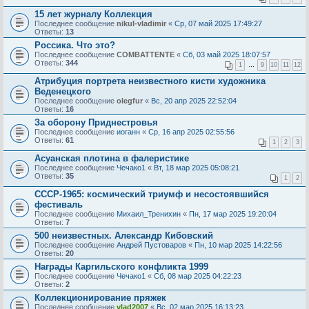
15 лет журналу Коллекция
Последнее сообщение
nikul-vladimir
«
Ср, 07 май 2025 17:49:27
Ответы:
13
Россика. Что это?
Последнее сообщение
COMBATTENTE
«
Сб, 03 май 2025 18:07:57
Ответы:
344
1
…
9
10
11
12
Атрибуция портрета неизвестного кисти художника
Веденецкого
Последнее сообщение
olegfur
«
Вс, 20 апр 2025 22:52:04
Ответы:
16
За оборону Приднестровья
Последнее сообщение
иоганн
«
Ср, 16 апр 2025 02:55:56
Ответы:
61
1
2
3
Асуанская плотина в фалеристике
Последнее сообщение
Чечако1
«
Вт, 18 мар 2025 05:08:21
Ответы:
35
1
2
СССР-1965: космический триумф и несостоявшийся
фестиваль
Последнее сообщение
Михаил_Тренихин
«
Пн, 17 мар 2025 19:20:04
Ответы:
7
500 неизвестных. Александр Кибовский
Последнее сообщение
Андрей Пустоваров
«
Пн, 10 мар 2025 14:22:56
Ответы:
20
Награды Каргильского конфликта 1999
Последнее сообщение
Чечако1
«
Сб, 08 мар 2025 04:22:23
Ответы:
2
Коллекционирование пряжек
Последнее сообщение
vlad2007
«
Вс, 02 мар 2025 16:13:23