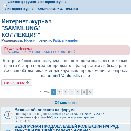
Список форумов
Интернет-журнал
Интернет-журнал "SAMMLUNG/КОЛЛЕКЦИЯ"
Интернет-журнал
"SAMMLUNG/
КОЛЛЕКЦИЯ"
Модераторы:
Михаил_Тренихин
,
Partizankampfer
Правила форума
ПРАВИЛА ПРИЁМА МАТЕРИАЛОВ РЕДАКЦИЕЙ
Быстро и безопасно выкупим ордена медали знаки за наличные.
Деньги быстро под залог предметов фалеристики любых стран.
Условия обговариваем индивидуально, предложения и вопросы
на
admin1@faleristika.info
Новая тема
745 тем
1
2
3
4
5
6
Объявления
Важные обновления на форуме!
Последнее сообщение
Aleksandr
«
Сб, 08 авг 2026 17:33:45
Добавлено в форуме
FAQ и вопросы администрации
Ответы:
4
БЕЗОПАСНАЯ ПРОДАЖА ВАШЕЙ КОЛЛЕКЦИИ НАГРАД,
ЗНАКОВ И ПР. ЧЕРЕЗ ГАРАНТА ФОРУМА