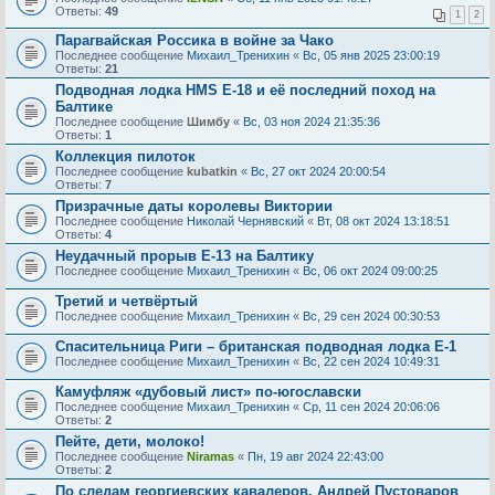
Ответы:
49
1
2
Парагвайская Россика в войне за Чако
Последнее сообщение
Михаил_Тренихин
«
Вс, 05 янв 2025 23:00:19
Ответы:
21
Подводная лодка HMS E-18 и её последний поход на
Балтике
Последнее сообщение
Шимбу
«
Вс, 03 ноя 2024 21:35:36
Ответы:
1
Коллекция пилоток
Последнее сообщение
kubatkin
«
Вс, 27 окт 2024 20:00:54
Ответы:
7
Призрачные даты королевы Виктории
Последнее сообщение
Николай Чернявский
«
Вт, 08 окт 2024 13:18:51
Ответы:
4
Неудачный прорыв Е-13 на Балтику
Последнее сообщение
Михаил_Тренихин
«
Вс, 06 окт 2024 09:00:25
Третий и четвёртый
Последнее сообщение
Михаил_Тренихин
«
Вс, 29 сен 2024 00:30:53
Спасительница Риги – британская подводная лодка Е-1
Последнее сообщение
Михаил_Тренихин
«
Вс, 22 сен 2024 10:49:31
Камуфляж «дубовый лист» по-югославски
Последнее сообщение
Михаил_Тренихин
«
Ср, 11 сен 2024 20:06:06
Ответы:
2
Пейте, дети, молоко!
Последнее сообщение
Niramas
«
Пн, 19 авг 2024 22:43:00
Ответы:
2
По следам георгиевских кавалеров. Андрей Пустоваров