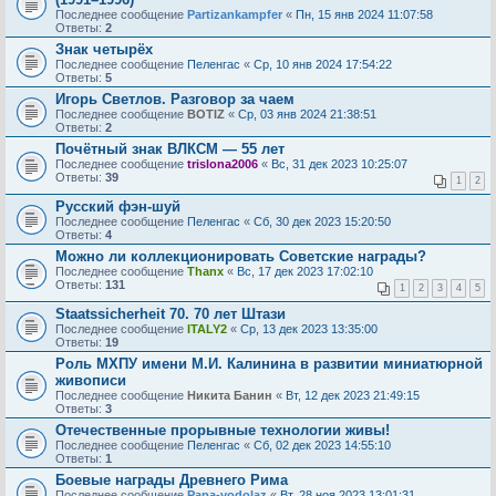
Последнее сообщение
Partizankampfer
«
Пн, 15 янв 2024 11:07:58
Ответы:
2
Знак четырёх
Последнее сообщение
Пеленгас
«
Ср, 10 янв 2024 17:54:22
Ответы:
5
Игорь Светлов. Разговор за чаем
Последнее сообщение
BOTIZ
«
Ср, 03 янв 2024 21:38:51
Ответы:
2
Почётный знак ВЛКСМ — 55 лет
Последнее сообщение
trislona2006
«
Вс, 31 дек 2023 10:25:07
Ответы:
39
1
2
Русский фэн-шуй
Последнее сообщение
Пеленгас
«
Сб, 30 дек 2023 15:20:50
Ответы:
4
Можно ли коллекционировать Советские награды?
Последнее сообщение
Thanx
«
Вс, 17 дек 2023 17:02:10
Ответы:
131
1
2
3
4
5
Staatssicherheit 70. 70 лет Штази
Последнее сообщение
ITALY2
«
Ср, 13 дек 2023 13:35:00
Ответы:
19
Роль МХПУ имени М.И. Калинина в развитии миниатюрной
живописи
Последнее сообщение
Никита Банин
«
Вт, 12 дек 2023 21:49:15
Ответы:
3
Отечественные прорывные технологии живы!
Последнее сообщение
Пеленгас
«
Сб, 02 дек 2023 14:55:10
Ответы:
1
Боевые награды Древнего Рима
Последнее сообщение
Papa-vodolaz
«
Вт, 28 ноя 2023 13:01:31