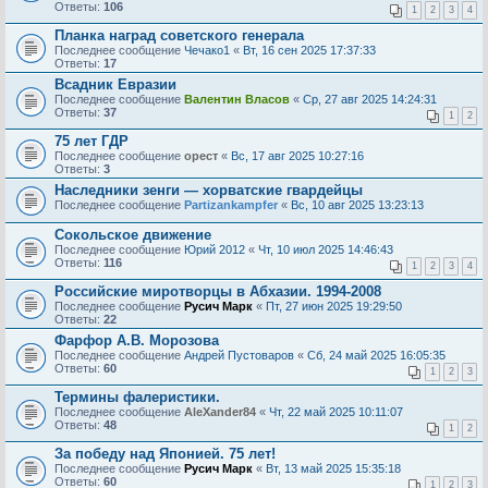
Ответы:
106
1
2
3
4
Планка наград советского генерала
Последнее сообщение
Чечако1
«
Вт, 16 сен 2025 17:37:33
Ответы:
17
Всадник Евразии
Последнее сообщение
Валентин Власов
«
Ср, 27 авг 2025 14:24:31
Ответы:
37
1
2
75 лет ГДР
Последнее сообщение
орест
«
Вс, 17 авг 2025 10:27:16
Ответы:
3
Наследники зенги — хорватские гвардейцы
Последнее сообщение
Partizankampfer
«
Вс, 10 авг 2025 13:23:13
Сокольское движение
Последнее сообщение
Юрий 2012
«
Чт, 10 июл 2025 14:46:43
Ответы:
116
1
2
3
4
Российские миротворцы в Абхазии. 1994-2008
Последнее сообщение
Русич Марк
«
Пт, 27 июн 2025 19:29:50
Ответы:
22
Фарфор А.В. Морозова
Последнее сообщение
Андрей Пустоваров
«
Сб, 24 май 2025 16:05:35
Ответы:
60
1
2
3
Термины фалеристики.
Последнее сообщение
AleXander84
«
Чт, 22 май 2025 10:11:07
Ответы:
48
1
2
За победу над Японией. 75 лет!
Последнее сообщение
Русич Марк
«
Вт, 13 май 2025 15:35:18
Ответы:
60
1
2
3