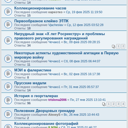
Ответы:
14
Коллекционирование часов
Последнее сообщение
каркотко
«
Ср, 19 фев 2025 11:19:50
Ответы:
15
Первообразное клеймо ЭТПК
Последнее сообщение
Vjacheslav
«
Ср, 12 фев 2025 03:52:28
Ответы:
18
Нагрудный знак «Х лет Росреестру» и проблемы
правового регулирования награждений
Последнее сообщение
Чечако1
«
Вс, 09 фев 2025 09:28:15
Ответы:
34
1
2
Некоторые аспекты художественной агитации в Первую
мировую войну
Последнее сообщение
Чечако1
«
Сб, 08 фев 2025 06:44:07
Ответы:
11
МЭИ в фалеристике
Последнее сообщение
Чечако1
«
Вс, 02 фев 2025 16:17:38
Ответы:
8
Прусские медали
Последнее сообщение
Чечако1
«
Пт, 31 янв 2025 05:57:37
Ответы:
14
История о георгталерах
Последнее сообщение
trislona2006
«
Пн, 27 янв 2025 13:10:41
Ответы:
96
1
2
3
4
Полковник Дворцовых гренадер
Последнее сообщение
AlexeyS
«
Вс, 26 янв 2025 10:44:43
Ответы:
2
Коллекционирование фотографий
Последнее сообщение
ILNSH
«
Сб, 11 янв 2025 01:46:27