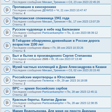
Последнее сообщение
Михаил_Тренихин
«
Сб, 23 сен 2023 22:45:20
Пропавшие в кинохронике
Последнее сообщение
ДЕНИSS
«
Чт, 21 сен 2023 10:47:47
Ответы:
4
Партизанская споменица 1941 года
Последнее сообщение
Михаил_Тренихин
«
Вс, 17 сен 2023 13:07:29
Ответы:
8
Русское чудовище в небе над Балканами
Последнее сообщение
Partizankampfer
«
Пн, 11 сен 2023 08:39:12
Ответы:
10
В Гнёздове обнаружена древнейшая в России дорога
возрастом 1100 лет
Последнее сообщение
diana
«
Пт, 08 сен 2023 10:33:26
Ответы:
5
Быт и бытие в произведениях Сергея Степанова
Последнее сообщение
2505
«
Вт, 05 сен 2023 07:13:48
Ответы:
2
Музей частных коллекций в Доме Александрова в Казани
Последнее сообщение
Михаил_Тренихин
«
Сб, 02 сен 2023 20:15:40
Российские миротворцы в Югославии
Последнее сообщение
Пеленгас
«
Вт, 29 авг 2023 16:18:08
Ответы:
2
ВРС — армия боснийских сербов
Последнее сообщение
Partizankampfer
«
Пн, 28 авг 2023 12:45:11
Ответы:
22
Красные береты. Капитан Драган
Последнее сообщение
Partizankampfer
«
Пн, 28 авг 2023 12:38:35
Ответы:
9
Мария Водопьянова. Для меня он просто Дедушка