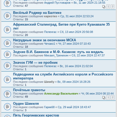
Последнее сообщение
Андрей Пустоваров
«
Вс, 11 авг 2024 21:18:55
Ответы:
47
1
2
Весёлый Роджер на Балтике
Последнее сообщение
каркотко
«
Ср, 31 июл 2024 22:53:24
Ответы:
15
Африканский Сталинград. Битве при Куито Куанавале 35
лет
Последнее сообщение
Пеленгас
«
Сб, 13 июл 2024 20:56:08
Ответы:
20
Нагрудные знаки за окончание МСХА
Последнее сообщение
Чечако1
«
Чт, 27 июн 2024 07:10:43
Ответы:
18
Зодчие В.И. Баженов и М.Ф. Казаков: путь на медаль
Последнее сообщение
Михаил_Тренихин
«
Сб, 22 июн 2024 22:47:37
Значок ГУМ — не пробник
Последнее сообщение
Пеленгас
«
Вс, 16 июн 2024 21:02:04
Ответы:
1
Подводники на службе Английского короля и Российского
императора
Последнее сообщение
Шимбу
«
Вс, 09 июн 2024 16:28:26
Ответы:
1
Почётные грамоты
Последнее сообщение
Александр Васильевич
«
Чт, 06 июн 2024 08:10:44
Ответы:
49
1
2
Орден Шамиля
Последнее сообщение
Гарик68
«
Ср, 29 май 2024 18:43:47
Ответы:
3
Пять Георгиевских крестов