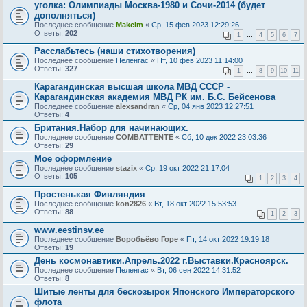
уголка: Олимпиады Москва-1980 и Сочи-2014 (будет
дополняться)
Последнее сообщение
Makcim
«
Ср, 15 фев 2023 12:29:26
Ответы:
202
1
…
4
5
6
7
Расслабьтесь (наши стихотворения)
Последнее сообщение
Пеленгас
«
Пт, 10 фев 2023 11:14:00
Ответы:
327
1
…
8
9
10
11
Карагандинская высшая школа МВД СССР -
Карагандинская академия МВД РК им. Б.С. Бейсенова
Последнее сообщение
alexsandran
«
Ср, 04 янв 2023 12:27:51
Ответы:
4
Британия.Набор для начинающих.
Последнее сообщение
COMBATTENTE
«
Сб, 10 дек 2022 23:03:36
Ответы:
29
Мое оформление
Последнее сообщение
stazix
«
Ср, 19 окт 2022 21:17:04
Ответы:
105
1
2
3
4
Простенькая Финляндия
Последнее сообщение
kon2826
«
Вт, 18 окт 2022 15:53:53
Ответы:
88
1
2
3
www.eestinsv.ee
Последнее сообщение
Воробьёво Горе
«
Пт, 14 окт 2022 19:19:18
Ответы:
19
День космонавтики.Апрель.2022 г.Выставки.Красноярск.
Последнее сообщение
Пеленгас
«
Вт, 06 сен 2022 14:31:52
Ответы:
8
Шитые ленты для бескозырок Японского Императорского
флота