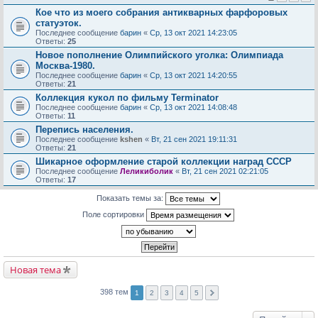
Кое что из моего собрания антикварных фарфоровых
статуэток.
Последнее сообщение
барин
«
Ср, 13 окт 2021 14:23:05
Ответы:
25
Новое пополнение Олимпийского уголка: Олимпиада
Москва-1980.
Последнее сообщение
барин
«
Ср, 13 окт 2021 14:20:55
Ответы:
21
Коллекция кукол по фильму Terminator
Последнее сообщение
барин
«
Ср, 13 окт 2021 14:08:48
Ответы:
11
Перепись населения.
Последнее сообщение
kshen
«
Вт, 21 сен 2021 19:11:31
Ответы:
21
Шикарное оформление старой коллекции наград СССР
Последнее сообщение
Леликиболик
«
Вт, 21 сен 2021 02:21:05
Ответы:
17
Показать темы за:
Поле сортировки
Новая тема
398 тем
1
2
3
4
5