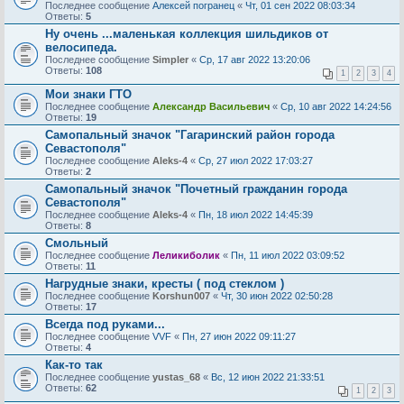
Последнее сообщение
Алексей погранец
«
Чт, 01 сен 2022 08:03:34
Ответы:
5
Ну очень ...маленькая коллекция шильдиков от
велосипеда.
Последнее сообщение
Simpler
«
Ср, 17 авг 2022 13:20:06
Ответы:
108
1
2
3
4
Мои знаки ГТО
Последнее сообщение
Александр Васильевич
«
Ср, 10 авг 2022 14:24:56
Ответы:
19
Самопальный значок "Гагаринский район города
Севастополя"
Последнее сообщение
Aleks-4
«
Ср, 27 июл 2022 17:03:27
Ответы:
2
Самопальный значок "Почетный гражданин города
Севастополя"
Последнее сообщение
Aleks-4
«
Пн, 18 июл 2022 14:45:39
Ответы:
8
Смольный
Последнее сообщение
Леликиболик
«
Пн, 11 июл 2022 03:09:52
Ответы:
11
Нагрудные знаки, кресты ( под стеклом )
Последнее сообщение
Korshun007
«
Чт, 30 июн 2022 02:50:28
Ответы:
17
Всегда под руками...
Последнее сообщение
VVF
«
Пн, 27 июн 2022 09:11:27
Ответы:
4
Как-то так
Последнее сообщение
yustas_68
«
Вс, 12 июн 2022 21:33:51
Ответы:
62
1
2
3