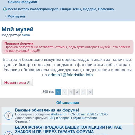
Список форумов
Места встреч коллекционеров, Общие темы, Подарю, Обменяю.
Мой музей
Мой музей
Модератор:
Sova
Правила форума
Просьба обязательно оставлять отзывы, ведь даже интернет-музей - это совсем
не виртуальный труд!!!
Быстро и безопасно выкупим ордена медали знаки за наличные.
Деньги быстро под залог предметов фалеристики любых стран.
Условия обговариваем индивидуально, предложения и вопросы
на
admin1@faleristika.info
Новая тема
398 тем
1
2
3
4
5
Объявления
Важные обновления на форуме!
Последнее сообщение
Aleksandr
«
Сб, 08 авг 2026 17:33:45
Добавлено в форуме
FAQ и вопросы администрации
Ответы:
4
БЕЗОПАСНАЯ ПРОДАЖА ВАШЕЙ КОЛЛЕКЦИИ НАГРАД,
ЗНАКОВ И ПР. ЧЕРЕЗ ГАРАНТА ФОРУМА