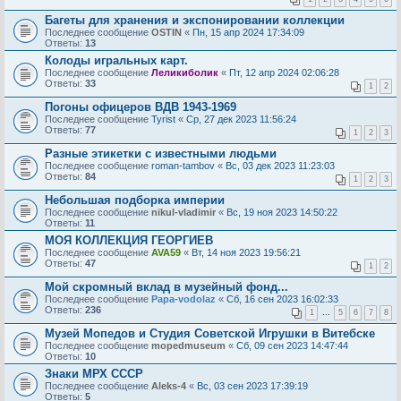
Багеты для хранения и экспонировании коллекции
Последнее сообщение
OSTIN
«
Пн, 15 апр 2024 17:34:09
Ответы:
13
Колоды игральных карт.
Последнее сообщение
Леликиболик
«
Пт, 12 апр 2024 02:06:28
Ответы:
33
1
2
Погоны офицеров ВДВ 1943-1969
Последнее сообщение
Tyrist
«
Ср, 27 дек 2023 11:56:24
Ответы:
77
1
2
3
Разные этикетки с известными людьми
Последнее сообщение
roman-tambov
«
Вс, 03 дек 2023 11:23:03
Ответы:
84
1
2
3
Небольшая подборка империи
Последнее сообщение
nikul-vladimir
«
Вс, 19 ноя 2023 14:50:22
Ответы:
11
МОЯ КОЛЛЕКЦИЯ ГЕОРГИЕВ
Последнее сообщение
AVA59
«
Вт, 14 ноя 2023 19:56:21
Ответы:
47
1
2
Мой скромный вклад в музейный фонд...
Последнее сообщение
Papa-vodolaz
«
Сб, 16 сен 2023 16:02:33
Ответы:
236
1
…
5
6
7
8
Музей Мопедов и Студия Советской Игрушки в Витебске
Последнее сообщение
mopedmuseum
«
Сб, 09 сен 2023 14:47:44
Ответы:
10
Знаки МРХ СССР
Последнее сообщение
Aleks-4
«
Вс, 03 сен 2023 17:39:19
Ответы:
5