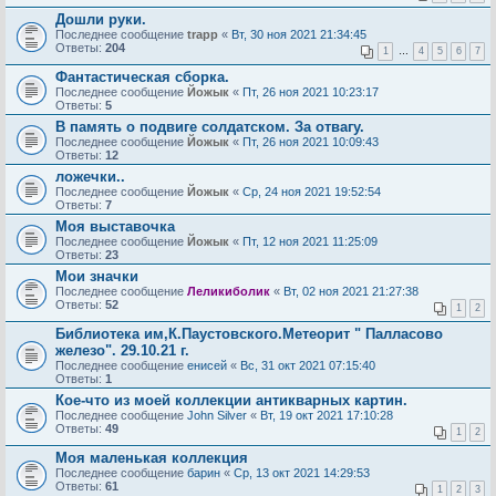
Дошли руки.
Последнее сообщение
trapp
«
Вт, 30 ноя 2021 21:34:45
Ответы:
204
1
…
4
5
6
7
Фантастическая сборка.
Последнее сообщение
Йожык
«
Пт, 26 ноя 2021 10:23:17
Ответы:
5
В память о подвиге солдатском. За отвагу.
Последнее сообщение
Йожык
«
Пт, 26 ноя 2021 10:09:43
Ответы:
12
ложечки..
Последнее сообщение
Йожык
«
Ср, 24 ноя 2021 19:52:54
Ответы:
7
Моя выставочка
Последнее сообщение
Йожык
«
Пт, 12 ноя 2021 11:25:09
Ответы:
23
Мои значки
Последнее сообщение
Леликиболик
«
Вт, 02 ноя 2021 21:27:38
Ответы:
52
1
2
Библиотека им,К.Паустовского.Метеорит " Палласово
железо". 29.10.21 г.
Последнее сообщение
енисей
«
Вс, 31 окт 2021 07:15:40
Ответы:
1
Кое-что из моей коллекции антикварных картин.
Последнее сообщение
John Silver
«
Вт, 19 окт 2021 17:10:28
Ответы:
49
1
2
Моя маленькая коллекция
Последнее сообщение
барин
«
Ср, 13 окт 2021 14:29:53
Ответы:
61
1
2
3