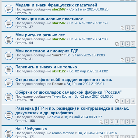
Медали и знаки Французских спасателей
Последнее сообщение
star1507
«
Ср, 21 май 2025 08:08:25
Ответы:
9
Коллекция виниловых пластинок
Последнее сообщение
star1507
«
Вт, 20 май 2025 09:01:59
Ответы:
37
1
2
Мои рисунки разных лет.
Последнее сообщение
star1507
«
Вт, 20 май 2025 08:47:00
Ответы:
64
1
2
3
Мои комсомол и пионерия ГДР
Последнее сообщение
Sam37
«
Вс, 27 апр 2025 13:19:03
Ответы:
31
1
2
Перепись в знаках и не только .
Последнее сообщение
skill1122
«
Вс, 02 мар 2025 11:41:02
Открытка и фото лейб гвардии егерского полка.
Последнее сообщение
Попик
«
Вт, 19 ноя 2024 21:06:01
Обёртки от шоколадок самарской фабрики "Россия"
Последнее сообщение
Туляк Костя
«
Вс, 02 июн 2024 08:53:30
Ответы:
70
1
2
3
Разведка (НТР и пр. разведки) и контрразведка в знаках,
документах и др. артефактах.
Последнее сообщение
Sova
«
Чт, 23 май 2024 00:21:27
Ответы:
158
1
2
3
4
5
6
Наш Чебурашка
Последнее сообщение
roman-tambov
«
Пн, 20 май 2024 10:20:16
Ответы:
171
1
2
3
4
5
6