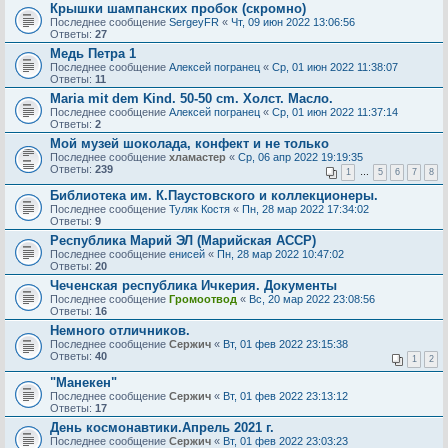
Крышки шампанских пробок (скромно)
Последнее сообщение
SergeyFR
«
Чт, 09 июн 2022 13:06:56
Ответы:
27
Медь Петра 1
Последнее сообщение
Алексей погранец
«
Ср, 01 июн 2022 11:38:07
Ответы:
11
Maria mit dem Kind. 50-50 cm. Холст. Масло.
Последнее сообщение
Алексей погранец
«
Ср, 01 июн 2022 11:37:14
Ответы:
2
Мой музей шоколада, конфект и не только
Последнее сообщение
хламастер
«
Ср, 06 апр 2022 19:19:35
Ответы:
239
1
…
5
6
7
8
Библиотека им. К.Паустовского и коллекционеры.
Последнее сообщение
Туляк Костя
«
Пн, 28 мар 2022 17:34:02
Ответы:
9
Республика Марий ЭЛ (Марийская АССР)
Последнее сообщение
енисей
«
Пн, 28 мар 2022 10:47:02
Ответы:
20
Чеченская республика Ичкерия. Документы
Последнее сообщение
Громоотвод
«
Вс, 20 мар 2022 23:08:56
Ответы:
16
Немного отличников.
Последнее сообщение
Сержич
«
Вт, 01 фев 2022 23:15:38
Ответы:
40
1
2
"Манекен"
Последнее сообщение
Сержич
«
Вт, 01 фев 2022 23:13:12
Ответы:
17
День космонавтики.Апрель 2021 г.
Последнее сообщение
Сержич
«
Вт, 01 фев 2022 23:03:23