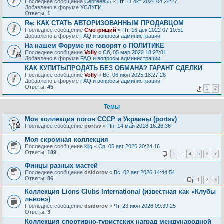
Последнее сообщение
Сергеев55
«
Пт, 11 окт 2024 04:24:27
Добавлено в форуме
УСЛУГИ
Ответы:
1
Re: КАК СТАТЬ АВТОРИЗОВАННЫМ ПРОДАВЦОМ
Последнее сообщение
Смотрящий
«
Пт, 16 дек 2022 07:10:51
Добавлено в форуме
FAQ и вопросы администрации
На нашем Форуме не говорят о ПОЛИТИКЕ
Последнее сообщение
Volly
«
Сб, 05 мар 2022 18:27:01
Добавлено в форуме
FAQ и вопросы администрации
КАК КУПИТЬ/ПРОДАТЬ БЕЗ ОБМАНА? ГАРАНТ СДЕЛКИ
Последнее сообщение
Volly
«
Вс, 06 июл 2025 18:27:28
Добавлено в форуме
FAQ и вопросы администрации
Ответы:
45
1
2
Темы
Моя коллекция погон СССР и Украины (portsv)
Последнее сообщение
portsv
«
Пн, 14 май 2018 16:26:36
Моя скромная коллекция
Последнее сообщение
kljg
«
Ср, 05 авг 2026 20:24:16
Ответы:
189
1
…
4
5
6
7
Финцы разных мастей
Последнее сообщение
dsidorov
«
Вс, 02 авг 2026 14:44:54
Ответы:
86
1
2
3
Коллекция Lions Clubs International (известная как «Клубы
львов»)
Последнее сообщение
dsidorov
«
Чт, 23 июл 2026 09:39:25
Ответы:
3
Коллекция спортивно-туристских наград международной