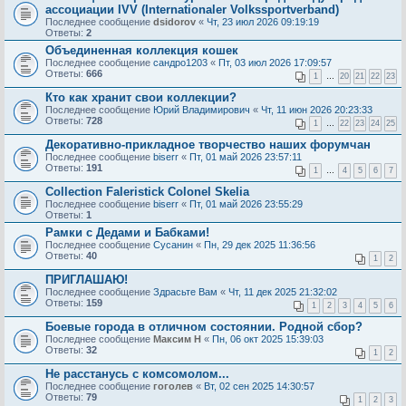
ассоциации IVV (Internationaler Volkssportverband)
Последнее сообщение
dsidorov
«
Чт, 23 июл 2026 09:19:19
Ответы:
2
Объединенная коллекция кошек
Последнее сообщение
сандро1203
«
Пт, 03 июл 2026 17:09:57
Ответы:
666
1
…
20
21
22
23
Кто как хранит свои коллекции?
Последнее сообщение
Юрий Владимирович
«
Чт, 11 июн 2026 20:23:33
Ответы:
728
1
…
22
23
24
25
Декоративно-прикладное творчество наших форумчан
Последнее сообщение
biserr
«
Пт, 01 май 2026 23:57:11
Ответы:
191
1
…
4
5
6
7
Collection Faleristick Colonel Skelia
Последнее сообщение
biserr
«
Пт, 01 май 2026 23:55:29
Ответы:
1
Рамки с Дедами и Бабками!
Последнее сообщение
Сусанин
«
Пн, 29 дек 2025 11:36:56
Ответы:
40
1
2
ПРИГЛАШАЮ!
Последнее сообщение
Здрасьте Вам
«
Чт, 11 дек 2025 21:32:02
Ответы:
159
1
2
3
4
5
6
Боевые города в отличном состоянии. Родной сбор?
Последнее сообщение
Максим Н
«
Пн, 06 окт 2025 15:39:03
Ответы:
32
1
2
Не расстанусь с комсомолом...
Последнее сообщение
гоголев
«
Вт, 02 сен 2025 14:30:57
Ответы:
79
1
2
3