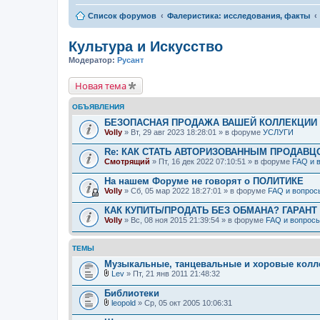
Список форумов
Фалеристика: исследования, факты
Культура и Искусство
Модератор:
Русант
Новая тема
ОБЪЯВЛЕНИЯ
БЕЗОПАСНАЯ ПРОДАЖА ВАШЕЙ КОЛЛЕКЦИИ Н
Volly
» Вт, 29 авг 2023 18:28:01 » в форуме
УСЛУГИ
Re: КАК СТАТЬ АВТОРИЗОВАННЫМ ПРОДАВЦ
Смотрящий
» Пт, 16 дек 2022 07:10:51 » в форуме
FAQ и 
На нашем Форуме не говорят о ПОЛИТИКЕ
Volly
» Сб, 05 мар 2022 18:27:01 » в форуме
FAQ и вопрос
КАК КУПИТЬ/ПРОДАТЬ БЕЗ ОБМАНА? ГАРАНТ
Volly
» Вс, 08 ноя 2015 21:39:54 » в форуме
FAQ и вопрос
ТЕМЫ
Музыкальные, танцевальные и хоровые колл
Lev
» Пт, 21 янв 2011 21:48:32
В
л
Библиотеки
о
leopold
» Ср, 05 окт 2005 10:06:31
ж
В
е
л