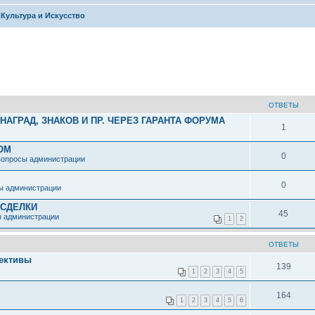
Культура и Искусство
ОТВЕТЫ
АГРАД, ЗНАКОВ И ПР. ЧЕРЕЗ ГАРАНТА ФОРУМА
1
ОМ
0
вопросы администрации
0
ы администрации
 СДЕЛКИ
45
ы администрации
1
2
ОТВЕТЫ
ективы
139
1
2
3
4
5
164
1
2
3
4
5
6