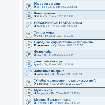
л
Юмор на эстраде.
о
МИР55
» Сб, 29 апр 2023 20:08:51
ж
В
е
л
Кинофильмы
н
о
и
ilich
» Вс, 11 ноя 2007 21:15:26
ж
В
я
е
л
НОВОСИБИРСК ТЕАТРАЛЬНЫЙ
н
о
и
Anatoliy
» Пт, 21 янв 2011 18:12:08
ж
В
я
е
л
Театры мира
н
о
и
Oleg
» Вс, 28 окт 2007 14:21:41
ж
В
я
е
л
Народные художественные промыслы
н
о
Консультант
и
» Ср, 04 мар 2020 17:21:57
ж
я
е
Фотоклубы
н
и
LSV
» Пн, 14 сен 2015 12:32:34
В
я
л
Дельфийские игры
о
цска5
» Пн, 21 ноя 2022 15:45:31
ж
е
Животные на арене
н
и
goldenbat
» Пн, 12 июн 2006 05:03:19
В
я
л
"Учебные заведения по киноискусству".
о
В.Иваныч
» Сб, 06 июл 2013 21:19:29
ж
В
е
л
Музеи мира
н
о
и
Sergey_K
» Пн, 07 окт 2013 19:25:01
ж
В
я
е
л
Москва. Большой театр.
н
о
и
Бульбаш
» Вс, 04 фев 2007 18:43:37
ж