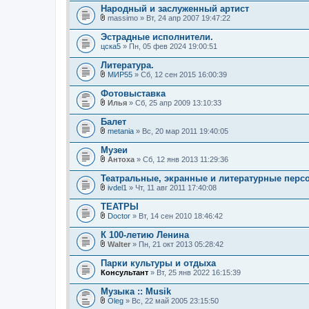
е
л
Народный и заслуженный артист
н
о
и
massimo
» Вт, 24 апр 2007 19:47:22
ж
В
я
е
л
Эстрадные исполнители.
н
о
цска5
и
» Пн, 05 фев 2024 19:00:51
ж
я
е
Литература.
н
и
МИР55
» Сб, 12 сен 2015 16:00:39
В
я
л
Фотовыставка
о
Илья
» Сб, 25 апр 2009 13:10:33
ж
В
е
л
Балет
н
о
и
metania
» Вс, 20 мар 2011 19:40:05
ж
В
я
е
л
Музеи
н
о
и
Антоха
» Сб, 12 янв 2013 11:29:36
ж
В
я
е
л
Театральные, экранные и литературные перс
н
о
и
ivdel1
» Чт, 11 авг 2011 17:40:08
ж
В
я
е
л
ТЕАТРЫ
н
о
и
Doctor
» Вт, 14 сен 2010 18:46:42
ж
В
я
е
л
К 100-летию Ленина
н
о
и
Walter
» Пн, 21 окт 2013 05:28:42
ж
В
я
е
л
Парки культуры и отдыха
н
о
Консультант
и
» Вт, 25 янв 2022 16:15:39
ж
я
е
Музыка :: Musik
н
и
Oleg
» Вс, 22 май 2005 23:15:50
В
я