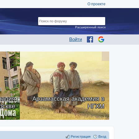
О проекте
Расширенный поиск
Войти
рация
Арзамасская академия в
оскве
НГХМ
Регистрация
Вход