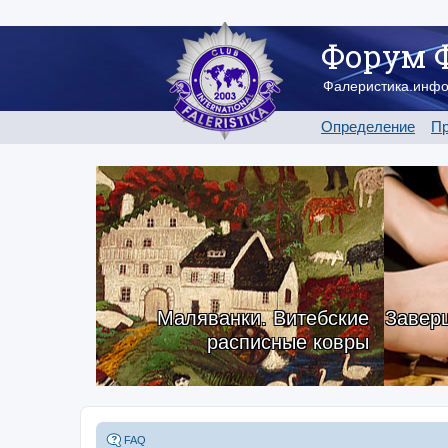
Форум 
Фалеристика.инф
Определение
Пр
Маляванки. Витебские
Заверш
расписные ковры
FAQ