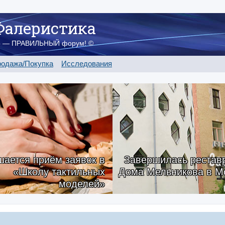
Фалеристика
о — ПРАВИЛЬНЫЙ форум! ©
одажа/Покупка
Исследования
ается приём заявок в
Завершилась рестав
«Школу тактильных
Дома Мельникова в М
моделей»