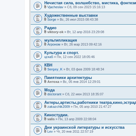
л
Нечистая сила, волшебство, мистика, фэнтез
н
о
и
Vjacheslav
» Сб, 09 сен 2023 15:16:13
ж
В
я
е
л
Художественные выставки
н
о
и
Sorge
» Вс, 26 июл 2015 08:43:38
ж
В
я
е
л
Радио
н
о
и
viktory-ok
» Вт, 12 апр 2016 23:29:08
ж
В
я
е
л
мультипликация
н
о
и
Агроном
» Вт, 26 мар 2013 09:42:16
ж
В
я
е
л
Культура и спорт.
н
о
цска5
и
» Пн, 12 сен 2022 18:05:46
ж
я
е
КВН
н
и
Sergey_K
» Вт, 03 фев 2009 18:48:34
В
я
л
Памятники архитектуры
о
Антоха
» Вс, 05 янв 2014 12:29:01
ж
В
е
л
Мода
н
о
и
doctorant
» Сб, 22 июн 2013 18:35:07
ж
В
я
е
л
Актеры,артисты,работники театра,кино,эстрад
н
о
и
zakazchik2009
» Пн, 05 апр 2010 21:47:27
ж
В
я
е
л
Киностудии.
н
о
и
valis
» Пн, 13 апр 2009 22:08:04
ж
В
я
е
л
Дни украинской литературы и искусства
н
о
и
Lev
» Чт, 20 янв 2011 22:57:19
ж
В
я