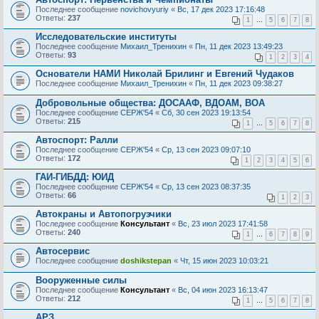
Последнее сообщение
novichovyuriy
«
Вс, 17 дек 2023 17:16:48
Ответы:
237
1
…
5
6
7
8
Исследовательские институты
Последнее сообщение
Михаил_Тренихин
«
Пн, 11 дек 2023 13:49:23
Ответы:
93
1
2
3
4
Основатели НАМИ Николай Брилинг и Ев­ге­ний Чудаков
Последнее сообщение
Михаил_Тренихин
«
Пн, 11 дек 2023 09:38:27
Добровольные общества: ДОСААФ, ВДОАМ, ВОА
Последнее сообщение
СЕРЖ'54
«
Сб, 30 сен 2023 19:13:54
Ответы:
215
1
…
5
6
7
8
Автоспорт: Ралли
Последнее сообщение
СЕРЖ'54
«
Ср, 13 сен 2023 09:07:10
Ответы:
172
1
2
3
4
5
6
ГАИ-ГИБДД: ЮИД
Последнее сообщение
СЕРЖ'54
«
Ср, 13 сен 2023 08:37:35
Ответы:
66
1
2
3
Автокраны и Автопогрузчики
Последнее сообщение
Консультант
«
Вс, 23 июл 2023 17:41:58
Ответы:
240
1
…
6
7
8
9
Автосервис
Последнее сообщение
doshikstepan
«
Чт, 15 июн 2023 10:03:21
Вооруженные силы
Последнее сообщение
Консультант
«
Вс, 04 июн 2023 16:13:47
Ответы:
212
1
…
5
6
7
8
АРЗ