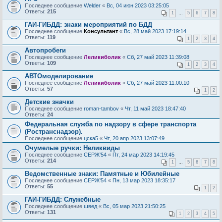
Последнее сообщение
Welder
«
Вс, 04 июн 2023 03:25:05
Ответы:
215
1
…
5
6
7
8
ГАИ-ГИБДД: знаки мероприятий по БДД
Последнее сообщение
Консультант
«
Вс, 28 май 2023 17:19:14
Ответы:
119
1
2
3
4
Автопробеги
Последнее сообщение
Леликиболик
«
Сб, 27 май 2023 11:39:08
Ответы:
109
1
2
3
4
АВТОмоделирование
Последнее сообщение
Леликиболик
«
Сб, 27 май 2023 11:00:10
Ответы:
57
1
2
Детские значки
Последнее сообщение
roman-tambov
«
Чт, 11 май 2023 18:47:40
Ответы:
24
Федеральная служба по надзору в сфере транспорта
(Ространснадзор).
Последнее сообщение
цска5
«
Чт, 20 апр 2023 13:07:49
Очумелые ручки: Неликвиды
Последнее сообщение
СЕРЖ'54
«
Пт, 24 мар 2023 14:19:45
Ответы:
214
1
…
5
6
7
8
Ведомственные знаки: Памятные и Юбилейные
Последнее сообщение
СЕРЖ'54
«
Пн, 13 мар 2023 18:35:17
Ответы:
55
1
2
ГАИ-ГИБДД: Служебные
Последнее сообщение
швед
«
Вс, 05 мар 2023 21:50:25
Ответы:
131
1
2
3
4
5