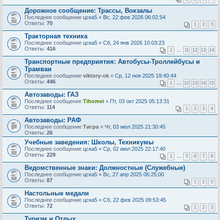
Дорожное сообщение: Трассы, Вокзалы
Последнее сообщение
цска5
«
Вс, 22 фев 2026 06:02:54
Ответы:
70
1
2
3
Тракторная техника
Последнее сообщение
цска5
«
Сб, 24 янв 2026 10:03:23
Ответы:
416
1
…
11
12
13
14
Транспортные предприятия: Автобусы-Троллейбусы и
Трамваи
Последнее сообщение
viktory-ok
«
Ср, 12 ноя 2025 19:40:44
Ответы:
446
1
…
12
13
14
15
Автозаводы: ГАЗ
Последнее сообщение
Tihomei
«
Пт, 03 окт 2025 05:13:31
Ответы:
114
1
2
3
4
Автозаводы: РАФ
Последнее сообщение
Тигра
«
Чт, 03 июл 2025 21:30:45
Ответы:
26
Учебные заведения: Школы, Техникумы
Последнее сообщение
цска5
«
Ср, 02 июл 2025 22:17:40
Ответы:
229
1
…
5
6
7
8
Ведомственные знаки: Должностные (Служебные)
Последнее сообщение
цска5
«
Вс, 27 апр 2025 06:25:00
Ответы:
87
1
2
3
Настольные медали
Последнее сообщение
цска5
«
Сб, 22 фев 2025 09:53:45
Ответы:
72
1
2
3
Туризм и Отдых