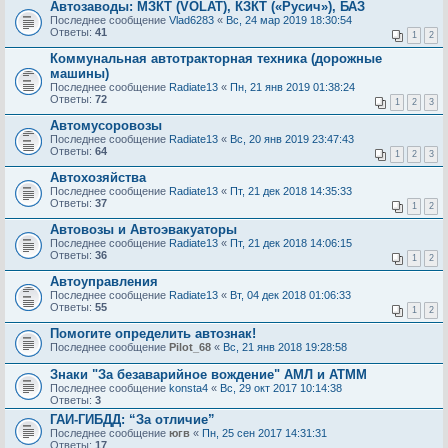
Автозаводы: МЗКТ (VOLAT), КЗКТ («Русич»), БАЗ
Последнее сообщение
Vlad6283
«
Вс, 24 мар 2019 18:30:54
Ответы:
41
1
2
Коммунальная автотракторная техника (дорожные
машины)
Последнее сообщение
Radiate13
«
Пн, 21 янв 2019 01:38:24
Ответы:
72
1
2
3
Автомусоровозы
Последнее сообщение
Radiate13
«
Вс, 20 янв 2019 23:47:43
Ответы:
64
1
2
3
Автохозяйства
Последнее сообщение
Radiate13
«
Пт, 21 дек 2018 14:35:33
Ответы:
37
1
2
Автовозы и Автоэвакуаторы
Последнее сообщение
Radiate13
«
Пт, 21 дек 2018 14:06:15
Ответы:
36
1
2
Автоуправления
Последнее сообщение
Radiate13
«
Вт, 04 дек 2018 01:06:33
Ответы:
55
1
2
Помогите определить автознак!
Последнее сообщение
Pilot_68
«
Вс, 21 янв 2018 19:28:58
Знаки "За безаварийное вождение" АМЛ и АТММ
Последнее сообщение
konsta4
«
Вс, 29 окт 2017 10:14:38
Ответы:
3
ГАИ-ГИБДД: “За отличие”
Последнее сообщение
югв
«
Пн, 25 сен 2017 14:31:31
Ответы:
17