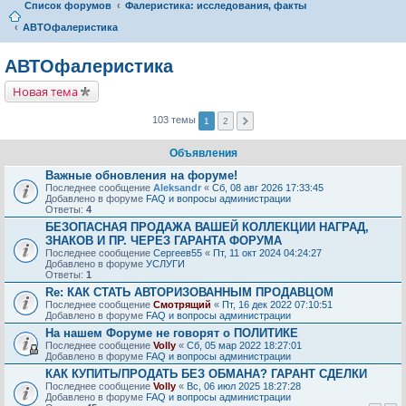
Список форумов
Фалеристика: исследования, факты
АВТОфалеристика
АВТОфалеристика
Новая тема
103 темы
1
2
Объявления
Важные обновления на форуме!
Последнее сообщение
Aleksandr
«
Сб, 08 авг 2026 17:33:45
Добавлено в форуме
FAQ и вопросы администрации
Ответы:
4
БЕЗОПАСНАЯ ПРОДАЖА ВАШЕЙ КОЛЛЕКЦИИ НАГРАД,
ЗНАКОВ И ПР. ЧЕРЕЗ ГАРАНТА ФОРУМА
Последнее сообщение
Сергеев55
«
Пт, 11 окт 2024 04:24:27
Добавлено в форуме
УСЛУГИ
Ответы:
1
Re: КАК СТАТЬ АВТОРИЗОВАННЫМ ПРОДАВЦОМ
Последнее сообщение
Смотрящий
«
Пт, 16 дек 2022 07:10:51
Добавлено в форуме
FAQ и вопросы администрации
На нашем Форуме не говорят о ПОЛИТИКЕ
Последнее сообщение
Volly
«
Сб, 05 мар 2022 18:27:01
Добавлено в форуме
FAQ и вопросы администрации
КАК КУПИТЬ/ПРОДАТЬ БЕЗ ОБМАНА? ГАРАНТ СДЕЛКИ
Последнее сообщение
Volly
«
Вс, 06 июл 2025 18:27:28
Добавлено в форуме
FAQ и вопросы администрации