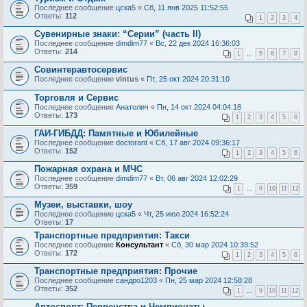
Последнее сообщение
цска5
«
Сб, 11 янв 2025 11:52:55
Ответы:
112
1
2
3
4
Сувенирные знаки: “Серии” (часть II)
Последнее сообщение
dimdim77
«
Вс, 22 дек 2024 16:36:03
Ответы:
214
1
…
5
6
7
8
Совинтеравтосервис
Последнее сообщение
vintus
«
Пт, 25 окт 2024 20:31:10
Торговля и Сервис
Последнее сообщение
Анатолич
«
Пн, 14 окт 2024 04:04:18
Ответы:
173
1
2
3
4
5
6
ГАИ-ГИБДД: Памятные и Юбилейные
Последнее сообщение
doctorant
«
Сб, 17 авг 2024 09:36:17
Ответы:
152
1
2
3
4
5
6
Пожарная охрана и МЧС
Последнее сообщение
dimdim77
«
Вт, 06 авг 2024 12:02:29
Ответы:
359
1
…
9
10
11
12
Музеи, выставки, шоу
Последнее сообщение
цска5
«
Чт, 25 июл 2024 16:52:24
Ответы:
17
Транспортные предприятия: Такси
Последнее сообщение
Консультант
«
Сб, 30 мар 2024 10:39:52
Ответы:
172
1
2
3
4
5
6
Транспортные предприятия: Прочие
Последнее сообщение
сандро1203
«
Пн, 25 мар 2024 12:58:28
Ответы:
352
1
…
9
10
11
12
Автоспорт: Первенства и Чемпионаты