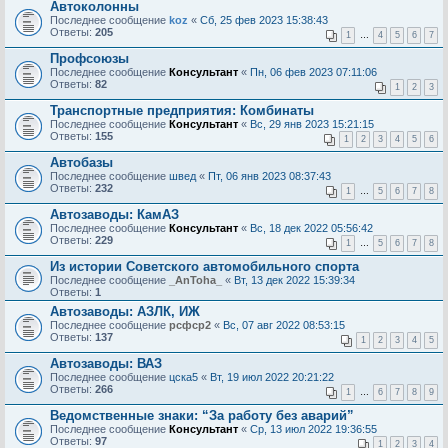
Автоколонны
Последнее сообщение
koz
«
Сб, 25 фев 2023 15:38:43
Ответы:
205
1
…
4
5
6
7
Профсоюзы
Последнее сообщение
Консультант
«
Пн, 06 фев 2023 07:11:06
Ответы:
82
1
2
3
Транспортные предприятия: Комбинаты
Последнее сообщение
Консультант
«
Вс, 29 янв 2023 15:21:15
Ответы:
155
1
2
3
4
5
6
Автобазы
Последнее сообщение
швед
«
Пт, 06 янв 2023 08:37:43
Ответы:
232
1
…
5
6
7
8
Автозаводы: КамАЗ
Последнее сообщение
Консультант
«
Вс, 18 дек 2022 05:56:42
Ответы:
229
1
…
5
6
7
8
Из истории Советского автомобильного спорта
Последнее сообщение
_AnToha_
«
Вт, 13 дек 2022 15:39:34
Ответы:
1
Автозаводы: АЗЛК, ИЖ
Последнее сообщение
рсфср2
«
Вс, 07 авг 2022 08:53:15
Ответы:
137
1
2
3
4
5
Автозаводы: ВАЗ
Последнее сообщение
цска5
«
Вт, 19 июл 2022 20:21:22
Ответы:
266
1
…
6
7
8
9
Ведомственные знаки: “За работу без аварий”
Последнее сообщение
Консультант
«
Ср, 13 июл 2022 19:36:55
Ответы:
97
1
2
3
4