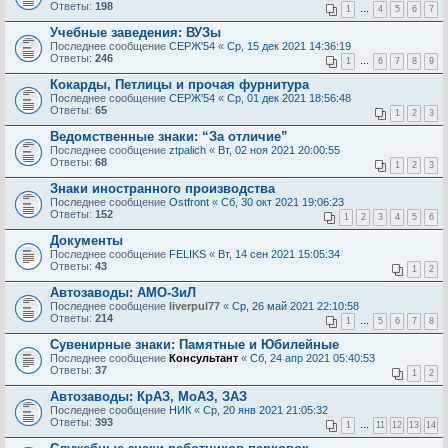
Ответы:
198
1
…
4
5
6
7
Учебные заведения: ВУЗы
Последнее сообщение
СЕРЖ'54
«
Ср, 15 дек 2021 14:36:19
Ответы:
246
1
…
6
7
8
9
Кокарды, Петлицы и прочая фурнитура
Последнее сообщение
СЕРЖ'54
«
Ср, 01 дек 2021 18:56:48
Ответы:
65
1
2
3
Ведомственные знаки: “За отличие”
Последнее сообщение
ztpalich
«
Вт, 02 ноя 2021 20:00:55
Ответы:
68
1
2
3
Знаки иностранного производства
Последнее сообщение
Ostfront
«
Сб, 30 окт 2021 19:06:23
Ответы:
152
1
2
3
4
5
6
Документы
Последнее сообщение
FELIKS
«
Вт, 14 сен 2021 15:05:34
Ответы:
43
1
2
Автозаводы: АМО-ЗиЛ
Последнее сообщение
liverpul77
«
Ср, 26 май 2021 22:10:58
Ответы:
214
1
…
5
6
7
8
Сувенирные знаки: Памятные и Юбилейные
Последнее сообщение
Консультант
«
Сб, 24 апр 2021 05:40:53
Ответы:
37
1
2
Автозаводы: КрАЗ, МоАЗ, ЗАЗ
Последнее сообщение
НИК
«
Ср, 20 янв 2021 21:05:32
Ответы:
393
1
…
11
12
13
14