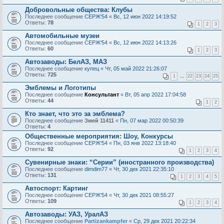
Добровольные общества: Клубы
Последнее сообщение
СЕРЖ'54
«
Вс, 12 июн 2022 14:19:52
Ответы:
78
1
2
3
Автомобильные музеи
Последнее сообщение
СЕРЖ'54
«
Вс, 12 июн 2022 14:13:26
Ответы:
60
1
2
3
Автозаводы: БелАЗ, МАЗ
Последнее сообщение
купец
«
Чт, 05 май 2022 21:26:07
Ответы:
725
1
…
22
23
24
25
Эмблемы и Логотипы
Последнее сообщение
Консультант
«
Вт, 05 апр 2022 17:04:58
Ответы:
44
1
2
Кто знает, что это за эмблема?
Последнее сообщение
Змей 11411
«
Пн, 07 мар 2022 00:50:39
Ответы:
4
Общественные мероприятия: Шоу, Конкурсы
Последнее сообщение
СЕРЖ'54
«
Пн, 03 янв 2022 13:18:40
Ответы:
92
1
2
3
4
Сувенирные знаки: “Серии” (иностранного производства)
Последнее сообщение
dimdim77
«
Чт, 30 дек 2021 22:35:10
Ответы:
131
1
2
3
4
5
Автоспорт: Картинг
Последнее сообщение
СЕРЖ'54
«
Чт, 30 дек 2021 08:55:27
Ответы:
109
1
2
3
4
Автозаводы: УАЗ, УралАЗ
Последнее сообщение
Partizankampfer
«
Ср, 29 дек 2021 20:22:34