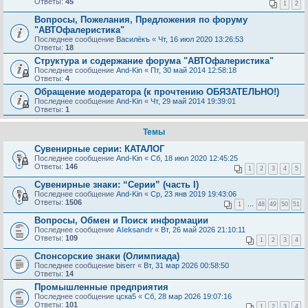
Ответы:
45
1
2
Вопросы, Пожелания, Предложения по форуму
"АВТОфалеристика"
Последнее сообщение
Василёкъ
«
Чт, 16 июл 2020 13:26:53
Ответы:
18
Структура и содержание форума "АВТОфалеристика"
Последнее сообщение
And-Kin
«
Пт, 30 май 2014 12:58:18
Ответы:
4
Обращение модератора (к прочтению ОБЯЗАТЕЛЬНО!)
Последнее сообщение
And-Kin
«
Чт, 29 май 2014 19:39:01
Ответы:
1
Темы
Сувенирные серии: КАТАЛОГ
Последнее сообщение
And-Kin
«
Сб, 18 июл 2020 12:45:25
Ответы:
146
1
2
3
4
5
Сувенирные знаки: “Серии” (часть I)
Последнее сообщение
And-Kin
«
Ср, 23 янв 2019 19:43:06
Ответы:
1506
1
…
48
49
50
51
Вопросы, Обмен и Поиск информации
Последнее сообщение
Aleksandr
«
Вт, 26 май 2026 21:10:11
Ответы:
109
1
2
3
4
Спонсорские знаки (Олимпиада)
Последнее сообщение
biserr
«
Вт, 31 мар 2026 00:58:50
Ответы:
14
Промышленные предприятия
Последнее сообщение
цска5
«
Сб, 28 мар 2026 19:07:16
Ответы:
101
1
2
3
4