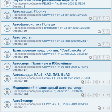
Служебные знаки работников парковок
Последнее сообщение
FELIKS
«
Пн, 26 окт 2020 11:51:09
Ответы:
1
Автозаводы: Прочие
Последнее сообщение
СЕРЖ'54
«
Вт, 13 окт 2020 17:40:26
Ответы:
96
1
2
3
4
Автофалеристика Польши
Последнее сообщение
Прямислав
«
Вт, 13 окт 2020 17:10:55
Ответы:
30
1
2
Автотресты
Последнее сообщение
СЕРЖ'54
«
Вт, 16 июн 2020 08:28:17
Ответы:
58
1
2
Транспортные предприятия: "СовТрансАвто"
Последнее сообщение
СЕРЖ'54
«
Чт, 11 июн 2020 16:28:30
Ответы:
101
1
2
3
4
Автоспорт: Памятные и Юбилейные
Последнее сообщение
СЕРЖ'54
«
Чт, 06 фев 2020 17:49:49
Ответы:
17
Автозаводы: КАвЗ, КАЗ, ПАЗ, ЕрАЗ
Последнее сообщение
Сергей-НН
«
Сб, 01 фев 2020 21:50:36
Ответы:
188
1
…
4
5
6
7
Медицинский и санитарный автотранспорт
Последнее сообщение
цска5
«
Вт, 29 окт 2019 13:16:36
Ответы:
261
1
…
6
7
8
9
АвтоЭкспорт
Последнее сообщение
СЕРЖ'54
«
Пн, 02 сен 2019 10:51:49
Ответы:
51
1
2