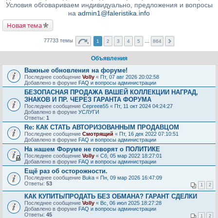
Условия обговариваем индивидуально, предложения и вопросы
на
admin1@faleristika.info
Новая тема
77733 темы
1
2
3
4
5
…
864
Объявления
Важные обновления на форуме!
Последнее сообщение
Volly
«
Пт, 07 авг 2026 20:02:58
Добавлено в форуме
FAQ и вопросы администрации
БЕЗОПАСНАЯ ПРОДАЖА ВАШЕЙ КОЛЛЕКЦИИ НАГРАД,
ЗНАКОВ И ПР. ЧЕРЕЗ ГАРАНТА ФОРУМА
Последнее сообщение
Сергеев55
«
Пт, 11 окт 2024 04:24:27
Добавлено в форуме
УСЛУГИ
Ответы:
1
Re: КАК СТАТЬ АВТОРИЗОВАННЫМ ПРОДАВЦОМ
Последнее сообщение
Смотрящий
«
Пт, 16 дек 2022 07:10:51
Добавлено в форуме
FAQ и вопросы администрации
На нашем Форуме не говорят о ПОЛИТИКЕ
Последнее сообщение
Volly
«
Сб, 05 мар 2022 18:27:01
Добавлено в форуме
FAQ и вопросы администрации
Ещё раз об осторожности.
Последнее сообщение
Buka
«
Пн, 09 мар 2026 16:47:09
Ответы:
53
1
2
КАК КУПИТЬ/ПРОДАТЬ БЕЗ ОБМАНА? ГАРАНТ СДЕЛКИ
Последнее сообщение
Volly
«
Вс, 06 июл 2025 18:27:28
Добавлено в форуме
FAQ и вопросы администрации
Ответы:
45
1
2