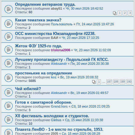
Определение ветеранов труда.
Последнее сообщение
abay51
«
Чт, 30 июл 2026 18:42:52
Ответы:
60
1
2
3
Какая тематика значка?
Последнее сообщение
Пользователь
«
Пт, 24 июл 2026 19:47:26
Ответы:
2
ОСС министерства Южзападнефти #2238.
Последнее сообщение
БАИ
«
Чт, 23 июл 2026 17:10:25
Жетон ФЗУ 1929-го года.
Последнее сообщение
trislona2006
«
Чт, 23 июл 2026 11:02:09
Ответы:
1
Лучшему пропагандисту - Подольский ГК КПСС.
Последнее сообщение
Aleksandr
«
Пн, 20 июл 2026 20:30:38
Ответы:
1
простенькие на определение
Последнее сообщение
koz
«
Вс, 19 июл 2026 20:08:32
Ответы:
5685
1
…
187
188
189
190
Чей юбилей?
Последнее сообщение
Aleksandr
«
Вс, 19 июл 2026 01:49:57
Ответы:
1
Готов к санитарной обороне.
Последнее сообщение
Grend.hors
«
Сб, 18 июл 2026 21:09:25
Ответы:
3
XII фестиваль молодежи и студентов.
Последнее сообщение
Glebus
«
Ср, 15 июл 2026 11:33:38
Ответы:
10
Плакета ЛенВО - 1-е место по стрельбе, 1953.
Последнее сообщение
2505
«
Ср, 15 июл 2026 06:08:28