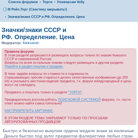
Список форумов
Торги
Универсам Volly
III Рейх.Торг (Свастику закрывать!)
Значки/знаки СССР и РФ. Определение. Цена
Значки/знаки СССР и
РФ. Определение. Цена
Модератор:
Aleksandr
Правила форума
В этом разделе разрешается размещать вопросы только по знакам бывшего
СССР и современной России.
Вопросы по всем остальным знакам следует размещать в другом разделе:
Перейти в раздел покупки и продажи
.
В теме задаём вопросы по стоимости и подлинности.
Спрашивающих просим стараться делать качественные изображения (до 200
kb) и указывать местонахождение предмета, т.к. форум международный и цены
могут не совпадать.
Продавать и покупать только в разделе
"ТОРГИ"
.
Предварительно воспользуйтесь
ПОИСКОВОЙ СИСТЕМОЙ
форума, т.к. часто
ответ можно найти самостоятельно!
КАК ПРИКРЕПИТЬ КАРТИНКИ
.
В ЭТОМ РАЗДЕЛЕ ТЕМЫ ЗАКРЫВАЮТ ТОЛЬКО ПО ПРОСЬБАМ
АВТОРИЗОВАННЫХ ПРОДАВЦОВ!
Быстро и безопасно выкупим ордена медали знаки за наличные.
Деньги быстро под залог предметов фалеристики любых стран.