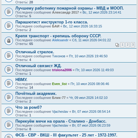
Ответы:
28
Лучшему работнику пожарной охраны - МВД и МООП.
Последнее сообщение
Александр 2017
«
Вс, 12 июл 2026 23:14:41
Ответы:
5
Парашютист инструктор 1-го класса.
Последнее сообщение
БАИ
«
Вс, 12 июл 2026 16:33:15
Ответы:
2
Крепя транспорт - крепишь оборону СССР.
Последнее сообщение
Aleksandr
«
Сб, 11 июл 2026 04:01:22
Ответы:
65
1
2
3
Отличный стрелок.
Последнее сообщение
Тихонов
«
Пт, 10 июл 2026 19:46:50
Ответы:
4
Отличный связист ЖД.
Последнее сообщение
trislona2006
«
Пт, 10 июл 2026 11:49:03
Ответы:
1
НВМУ.
Последнее сообщение
Even_list
«
Пт, 10 июл 2026 08:06:46
Ответы:
14
Почётный академик.
Последнее сообщение
Блик-77
«
Чт, 09 июл 2026 14:02:10
Ответы:
2
Что за ромб?
Последнее сообщение
Vjacheslav
«
Вт, 07 июл 2026 08:54:14
Ответы:
1
Перекуём мечи на орала - Сталино - Донбасс.
Последнее сообщение
Vjacheslav
«
Вт, 07 июл 2026 06:23:59
Ответы:
8
ФСБ - СВР - ВКШ - III факультет - 25 лет - 1972-1997.