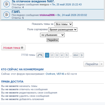
За отличное вождение №67.
Последнее сообщение
mergus
«
Пн, 25 май 2026 15:22:43
Ответы:
4
ГЗИП.
Последнее сообщение
trislona2006
«
Вс, 24 май 2026 20:03:02
Ответы:
5
Показать темы за:
Поле сортировки
Новая тема
77733 темы
1
2
3
4
5
…
864
Перейти
КТО СЕЙЧАС НА КОНФЕРЕНЦИИ
Сейчас этот форум просматривают:
Ostfront
,
VEF46
и 82 гостя
ПРАВА ДОСТУПА
Вы
не можете
начинать темы
Вы
не можете
отвечать на сообщения
Вы
не можете
редактировать свои сообщения
Вы
не можете
удалять свои сообщения
Вы
не можете
добавлять вложения