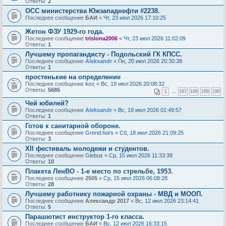
Ответы:
2
ОСС министерства Южзападнефти #2238.
Последнее сообщение
БАИ
«
Чт, 23 июл 2026 17:10:25
Жетон ФЗУ 1929-го года.
Последнее сообщение
trislona2006
«
Чт, 23 июл 2026 11:02:09
Ответы:
1
Лучшему пропагандисту - Подольский ГК КПСС.
Последнее сообщение
Aleksandr
«
Пн, 20 июл 2026 20:30:38
Ответы:
1
простенькие на определение
Последнее сообщение
koz
«
Вс, 19 июл 2026 20:08:32
Ответы:
5685
1
…
187
188
189
190
Чей юбилей?
Последнее сообщение
Aleksandr
«
Вс, 19 июл 2026 01:49:57
Ответы:
1
Готов к санитарной обороне.
Последнее сообщение
Grend.hors
«
Сб, 18 июл 2026 21:09:25
Ответы:
3
XII фестиваль молодежи и студентов.
Последнее сообщение
Glebus
«
Ср, 15 июл 2026 11:33:38
Ответы:
10
Плакета ЛенВО - 1-е место по стрельбе, 1953.
Последнее сообщение
2505
«
Ср, 15 июл 2026 06:08:28
Ответы:
28
Лучшему работнику пожарной охраны - МВД и МООП.
Последнее сообщение
Александр 2017
«
Вс, 12 июл 2026 23:14:41
Ответы:
5
Парашютист инструктор 1-го класса.
Последнее сообщение
БАИ
«
Вс, 12 июл 2026 16:33:15