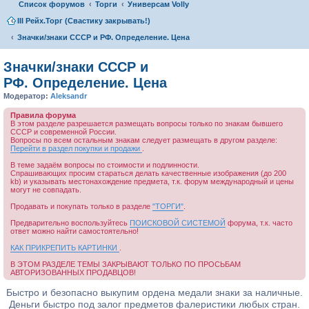
Список форумов
Торги
Универсам Volly
III Рейх.Торг (Свастику закрывать!)
Значки/знаки СССР и РФ. Определение. Цена
Значки/знаки СССР и
РФ. Определение. Цена
Модератор:
Aleksandr
Правила форума
В этом разделе разрешается размещать вопросы только по знакам бывшего
СССР и современной России.
Вопросы по всем остальным знакам следует размещать в другом разделе:
Перейти в раздел покупки и продажи
.
В теме задаём вопросы по стоимости и подлинности.
Спрашивающих просим стараться делать качественные изображения (до 200
kb) и указывать местонахождение предмета, т.к. форум международный и цены
могут не совпадать.
Продавать и покупать только в разделе
"ТОРГИ"
.
Предварительно воспользуйтесь
ПОИСКОВОЙ СИСТЕМОЙ
форума, т.к. часто
ответ можно найти самостоятельно!
КАК ПРИКРЕПИТЬ КАРТИНКИ
.
В ЭТОМ РАЗДЕЛЕ ТЕМЫ ЗАКРЫВАЮТ ТОЛЬКО ПО ПРОСЬБАМ
АВТОРИЗОВАННЫХ ПРОДАВЦОВ!
Быстро и безопасно выкупим ордена медали знаки за наличные.
Деньги быстро под залог предметов фалеристики любых стран.