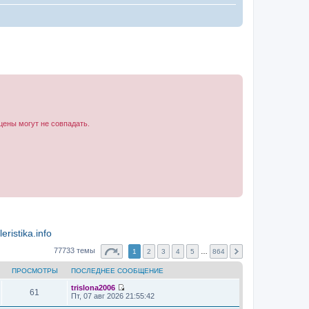
цены могут не совпадать.
ristika.info
77733 темы
1
2
3
4
5
…
864
ПРОСМОТРЫ
ПОСЛЕДНЕЕ СООБЩЕНИЕ
trislona2006
61
П
Пт, 07 авг 2026 21:55:42
е