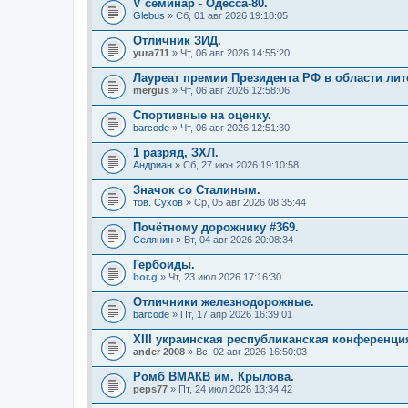
V семинар - Одесса-80.
Glebus
» Сб, 01 авг 2026 19:18:05
Отличник ЗИД.
yura711
» Чт, 06 авг 2026 14:55:20
Лауреат премии Президента РФ в области лит
mergus
» Чт, 06 авг 2026 12:58:06
Спортивные на оценку.
barcode
» Чт, 06 авг 2026 12:51:30
1 разряд, ЗХЛ.
Андриан
» Сб, 27 июн 2026 19:10:58
Значок со Сталиным.
тов. Сухов
» Ср, 05 авг 2026 08:35:44
Почётному дорожнику #369.
Селянин
» Вт, 04 авг 2026 20:08:34
Гербоиды.
bor.g
» Чт, 23 июл 2026 17:16:30
Отличники железнодорожные.
barcode
» Пт, 17 апр 2026 16:39:01
XIII украинская республиканская конференц
ander 2008
» Вс, 02 авг 2026 16:50:03
Ромб ВМАКВ им. Крылова.
peps77
» Пт, 24 июл 2026 13:34:42