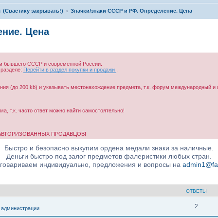
рг (Свастику закрывать!)
Значки/знаки СССР и РФ. Определение. Цена
ение. Цена
ам бывшего СССР и современной России.
 разделе:
Перейти в раздел покупки и продажи
.
я (до 200 kb) и указывать местонахождение предмета, т.к. форум международный и 
а, т.к. часто ответ можно найти самостоятельно!
 АВТОРИЗОВАННЫХ ПРОДАВЦОВ!
Быстро и безопасно выкупим ордена медали знаки за наличные.
Деньги быстро под залог предметов фалеристики любых стран.
бговариваем индивидуально, предложения и вопросы на
admin1@fale
ОТВЕТЫ
2
 администрации