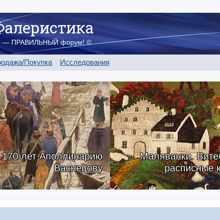
Фалеристика
о — ПРАВИЛЬНЫЙ форум! ©
одажа/Покупка
Исследования
170 лет Аполлинарию
Маляванки. Вите
Васнецову
расписные 