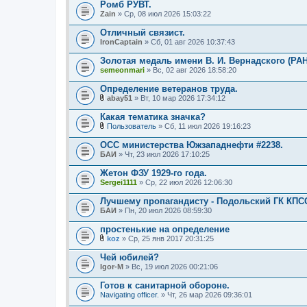
Ромб РУВТ.
Zain
» Ср, 08 июл 2026 15:03:22
Отличный связист.
IronCaptain
» Сб, 01 авг 2026 10:37:43
Золотая медаль имени В. И. Вернадского (РАН
semeonmari
» Вс, 02 авг 2026 18:58:20
Определение ветеранов труда.
abay51
» Вт, 10 мар 2026 17:34:12
В
л
Какая тематика значка?
о
Пользователь
» Сб, 11 июл 2026 19:16:23
ж
В
е
л
ОСС министерства Южзападнефти #2238.
н
о
БАИ
и
» Чт, 23 июл 2026 17:10:25
ж
я
е
Жетон ФЗУ 1929-го года.
н
Sergei1111
и
» Ср, 22 июл 2026 12:06:30
я
Лучшему пропагандисту - Подольский ГК КПС
БАИ
» Пн, 20 июл 2026 08:59:30
простенькие на определение
koz
» Ср, 25 янв 2017 20:31:25
В
л
Чей юбилей?
о
Igor-M
» Вс, 19 июл 2026 00:21:06
ж
е
Готов к санитарной обороне.
н
Navigating officer.
и
» Чт, 26 мар 2026 09:36:01
я