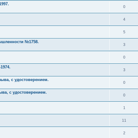
1997.
0
4
5
ышленности №1758.
3
0
1974.
3
ыва, с удостоверением.
0
ыва, с удостоверением.
0
1
11
2