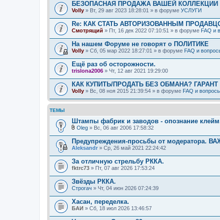
БЕЗОПАСНАЯ ПРОДАЖА ВАШЕЙ КОЛЛЕКЦИИ Н
Volly
» Вт, 29 авг 2023 18:28:01 » в форуме
УСЛУГИ
Re: КАК СТАТЬ АВТОРИЗОВАННЫМ ПРОДАВЦ
Смотрящий
» Пт, 16 дек 2022 07:10:51 » в форуме
FAQ и 
На нашем Форуме не говорят о ПОЛИТИКЕ
Volly
» Сб, 05 мар 2022 18:27:01 » в форуме
FAQ и вопрос
Ещё раз об осторожности.
trislona2006
» Чт, 12 авг 2021 19:29:00
КАК КУПИТЬ/ПРОДАТЬ БЕЗ ОБМАНА? ГАРАНТ
Volly
» Вс, 08 ноя 2015 21:39:54 » в форуме
FAQ и вопрос
ТЕМЫ
Штампы фабрик и заводов - опознание клейм
Oleg
» Вс, 06 авг 2006 17:58:32
В
л
Предупреждения-просьбы от модератора. ВА
о
Aleksandr
» Ср, 26 май 2021 22:24:42
ж
е
За отличную стрельбу РККА.
н
fktrc73
и
» Пт, 07 авг 2026 17:53:24
я
Звёзды РККА.
Строгач
» Чт, 04 июн 2026 07:24:39
Хасан, переделка.
БАИ
» Сб, 18 июл 2026 13:46:57