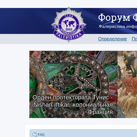
Форум 
Фалеристика.инф
Определение
Пр
Орден протектората Тунис -
Nishan Iftikar, колониальная
Франция
FAQ