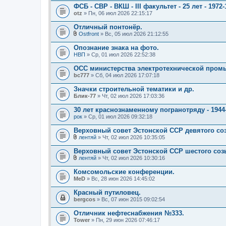
ФСБ - СВР - ВКШ - III факультет - 25 лет - 1972-
otz
» Пн, 06 июл 2026 22:15:17
Отличный понтонёр.
Ostfront
» Вс, 05 июл 2026 21:12:55
В
л
Опознание знака на фото.
о
НВП
» Ср, 01 июл 2026 22:52:38
ж
е
ОСС министерства электротехнической пром
н
bc777
и
» Сб, 04 июл 2026 17:07:18
я
Значки строительной тематики и др.
Блик-77
» Чт, 02 июл 2026 17:03:36
30 лет краснознаменному погранотряду - 1944-
рок
» Ср, 01 июл 2026 09:32:18
Верховный совет Эстонской ССР девятого соз
лентяй
» Чт, 02 июл 2026 10:35:05
В
л
Верховный совет Эстонской ССР шестого соз
о
лентяй
» Чт, 02 июл 2026 10:30:16
ж
В
е
л
Комсомольские конференции.
н
о
MeD
и
» Вс, 28 июн 2026 14:45:02
ж
я
е
Красный путиловец.
н
bergcos
и
» Вс, 07 июн 2015 09:02:54
я
Отличник нефтеснабжения №333.
Tower
» Пн, 29 июн 2026 07:46:17