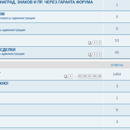
АГРАД, ЗНАКОВ И ПР. ЧЕРЕЗ ГАРАНТА ФОРУМА
1
ОМ
0
вопросы администрации
0
ы администрации
53
1
2
 СДЕЛКИ
45
ы администрации
1
2
ОТВЕТЫ
.
1464
1
…
45
46
47
48
49
ЖНО!
3
1
6
3