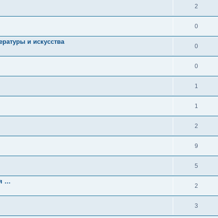
2
0
ературы и искусства
0
0
1
1
2
9
5
ия …
2
3