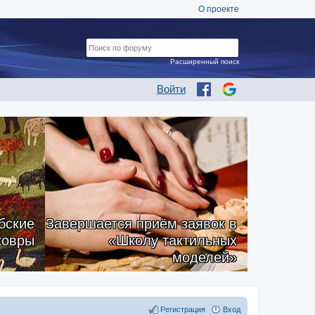
О проекте
Расширенный поиск
Войти
бские
Завершается приём заявок в
ковры
«Школу тактильных
моделей»
Регистрация
Вход