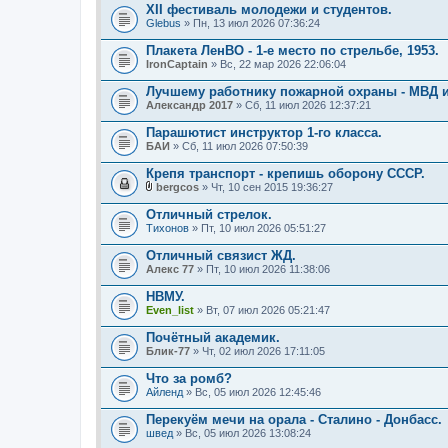
XII фестиваль молодежи и студентов.
Glebus
» Пн, 13 июл 2026 07:36:24
Плакета ЛенВО - 1-е место по стрельбе, 1953.
IronCaptain
» Вс, 22 мар 2026 22:06:04
Лучшему работнику пожарной охраны - МВД 
Александр 2017
» Сб, 11 июл 2026 12:37:21
Парашютист инструктор 1-го класса.
БАИ
» Сб, 11 июл 2026 07:50:39
Крепя транспорт - крепишь оборону СССР.
bergcos
» Чт, 10 сен 2015 19:36:27
В
л
Отличный стрелок.
о
Тихонов
» Пт, 10 июл 2026 05:51:27
ж
е
Отличный связист ЖД.
н
Алекс 77
и
» Пт, 10 июл 2026 11:38:06
я
НВМУ.
Even_list
» Вт, 07 июл 2026 05:21:47
Почётный академик.
Блик-77
» Чт, 02 июл 2026 17:11:05
Что за ромб?
Айленд
» Вс, 05 июл 2026 12:45:46
Перекуём мечи на орала - Сталино - Донбасс.
швед
» Вс, 05 июл 2026 13:08:24