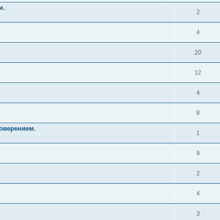
и.
2
4
20
12
4
8
оверением.
1
9
2
4
3