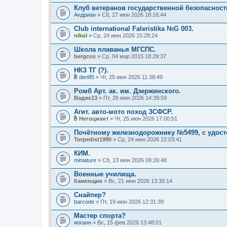
Клуб ветеранов государственной безопасност
Андриан
» Сб, 27 июн 2026 18:16:44
Club international Faleristika №G 003.
nikol
» Ср, 24 июн 2026 15:28:24
Школа плаванья МГСПС.
bergcos
» Ср, 04 мар 2015 18:29:37
НКЗ ТГ (?).
den85
» Чт, 25 июн 2026 11:38:49
В
л
Ромб Арт. ак. им. Дзержинского.
о
Вадик13
» Пт, 26 июн 2026 14:39:59
ж
е
Агит. авто-мото поход ЗСФСР.
н
и
Негоциант
» Чт, 25 июн 2026 17:00:51
В
я
л
Почётному железнодорожнику №5499, с удост
о
Torpedist1990
» Ср, 24 июн 2026 22:03:41
ж
е
КИМ.
н
miniature
и
» Сб, 13 июн 2026 09:26:48
я
Военные училища.
Каменщик
» Вс, 21 июн 2026 13:30:14
Снайпер?
barcode
» Пт, 19 июн 2026 12:31:39
Мастер спорта?
иоганн
» Вс, 15 фев 2026 13:48:01