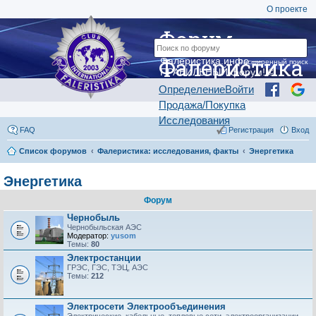
О проекте
Форум
Фалеристика
Фалеристика.инфо —
Расширенный поиск
ПРАВИЛЬНЫЙ форум! ©
Определение
Войти
Продажа/Покупка
Исследования
FAQ
Регистрация
Вход
Список форумов
Фалеристика: исследования, факты
Энергетика
Энергетика
Форум
Чернобыль
Чернобыльская АЭС
Модератор:
yusom
Темы:
80
Электростанции
ГРЭС, ГЭС, ТЭЦ, АЭС
Темы:
212
Электросети Электрообъединения