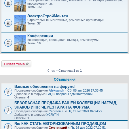
Электрические, кабельные, тепловые сети, электроорганизации,
профсоюзы и т.п.
Темы:
153
ЭлектроСтройМонтаж
Строительные, монтажные, ремонтные организации
Темы:
37
Конференции
Конференции, совещания, съезды, симпозиумы
Темы:
16
Новая тема
0 тем • Страница
1
из
1
Объявления
Важные обновления на форуме!
Последнее сообщение
Aleksandr
«
Сб, 08 авг 2026 17:33:45
Добавлено в форуме
FAQ и вопросы администрации
Ответы:
4
БЕЗОПАСНАЯ ПРОДАЖА ВАШЕЙ КОЛЛЕКЦИИ НАГРАД,
ЗНАКОВ И ПР. ЧЕРЕЗ ГАРАНТА ФОРУМА
Последнее сообщение
Сергеев55
«
Пт, 11 окт 2024 04:24:27
Добавлено в форуме
УСЛУГИ
Ответы:
1
Re: КАК СТАТЬ АВТОРИЗОВАННЫМ ПРОДАВЦОМ
Последнее сообщение
Смотрящий
«
Пт, 16 дек 2022 07:10:51