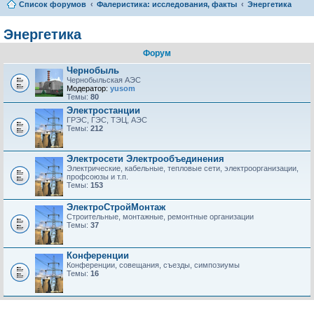
Список форумов
Фалеристика: исследования, факты
Энергетика
Энергетика
Форум
Чернобыль
Чернобыльская АЭС
Модератор:
yusom
Темы:
80
Электростанции
ГРЭС, ГЭС, ТЭЦ, АЭС
Темы:
212
Электросети Электрообъединения
Электрические, кабельные, тепловые сети, электроорганизации,
профсоюзы и т.п.
Темы:
153
ЭлектроСтройМонтаж
Строительные, монтажные, ремонтные организации
Темы:
37
Конференции
Конференции, совещания, съезды, симпозиумы
Темы:
16