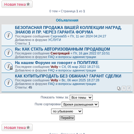
Новая тема
0 тем • Страница
1
из
1
Объявления
БЕЗОПАСНАЯ ПРОДАЖА ВАШЕЙ КОЛЛЕКЦИИ НАГРАД,
ЗНАКОВ И ПР. ЧЕРЕЗ ГАРАНТА ФОРУМА
Последнее сообщение
Сергеев55
«
Пт, 11 окт 2024 04:24:27
Добавлено в форуме
УСЛУГИ
Ответы:
1
Re: КАК СТАТЬ АВТОРИЗОВАННЫМ ПРОДАВЦОМ
Последнее сообщение
Смотрящий
«
Пт, 16 дек 2022 07:10:51
Добавлено в форуме
FAQ и вопросы администрации
На нашем Форуме не говорят о ПОЛИТИКЕ
Последнее сообщение
Volly
«
Сб, 05 мар 2022 18:27:01
Добавлено в форуме
FAQ и вопросы администрации
КАК КУПИТЬ/ПРОДАТЬ БЕЗ ОБМАНА? ГАРАНТ СДЕЛКИ
Последнее сообщение
Volly
«
Вс, 06 июл 2025 18:27:28
Добавлено в форуме
FAQ и вопросы администрации
Ответы:
45
1
2
Показать темы за:
Поле сортировки
Новая тема