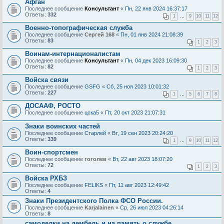
Афган
Последнее сообщение
Консультант
«
Пн, 22 янв 2024 16:37:17
Ответы:
332
1
…
9
10
11
12
Военно-топографическая служба
Последнее сообщение
Сергей 168
«
Пн, 01 янв 2024 21:08:39
Ответы:
83
1
2
3
Воинам-интернационалистам
Последнее сообщение
Консультант
«
Пн, 04 дек 2023 16:09:30
Ответы:
82
1
2
3
Войска связи
Последнее сообщение
GSFG
«
Сб, 25 ноя 2023 10:01:32
Ответы:
227
1
…
5
6
7
8
ДОСААФ, РОСТО
Последнее сообщение
цска5
«
Пт, 20 окт 2023 21:07:31
Знаки воинских частей
Последнее сообщение
Старлей
«
Вт, 19 сен 2023 20:24:20
Ответы:
339
1
…
9
10
11
12
Воин-спортсмен
Последнее сообщение
гоголев
«
Вт, 22 авг 2023 18:07:20
Ответы:
72
1
2
3
Войска РХБЗ
Последнее сообщение
FELIKS
«
Пт, 11 авг 2023 12:49:42
Ответы:
4
Знаки Президентского Полка ФСО России.
Последнее сообщение
Karjalainen
«
Ср, 26 июл 2023 04:26:14
Ответы:
8
самоделки на дембель и на память о службе