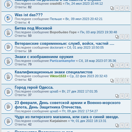
Последнее сообщение
crash81
«
Пн, 24 июл 2023 10:44:12
Ответы:
82
1
2
3
Was ist das???
Последнее сообщение
Пельше
«
Вс, 09 июл 2023 20:42:21
Ответы:
4
Битва под Москвой
Последнее сообщение
Воробьёво Горе
«
Пн, 03 апр 2023 19:30:48
Ответы:
50
1
2
Ветеранские современные: служб, войск, частей ....
Последнее сообщение
doctorant
«
Сб, 01 апр 2023 10:50:05
Ответы:
18
Знаки с изображением оружия
Последнее сообщение
Partizankampfer
«
Сб, 18 мар 2023 07:35:36
Ответы:
79
1
2
3
Квалификационные знаки специалистов
Последнее сообщение
Viktor1533
«
Ср, 22 фев 2023 20:32:43
Ответы:
62
1
2
3
Город герой Одесса.
Последнее сообщение
цска5
«
Вт, 27 дек 2022 17:01:35
Ответы:
37
1
2
23 февраля, День советской армии и Военно-морского
флота, День Защитника Отечества.
Последнее сообщение
цска5
«
Пт, 09 дек 2022 17:54:27
Чудо из питерского магазина, или сага о синей звезде.
Последнее сообщение
Karjalainen
«
Чт, 01 дек 2022 18:13:31
Ответы:
42
1
2