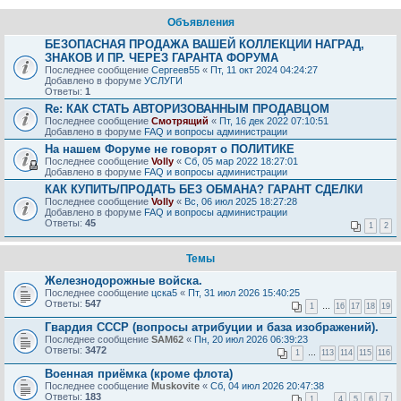
Объявления
БЕЗОПАСНАЯ ПРОДАЖА ВАШЕЙ КОЛЛЕКЦИИ НАГРАД,
ЗНАКОВ И ПР. ЧЕРЕЗ ГАРАНТА ФОРУМА
Последнее сообщение
Сергеев55
«
Пт, 11 окт 2024 04:24:27
Добавлено в форуме
УСЛУГИ
Ответы:
1
Re: КАК СТАТЬ АВТОРИЗОВАННЫМ ПРОДАВЦОМ
Последнее сообщение
Смотрящий
«
Пт, 16 дек 2022 07:10:51
Добавлено в форуме
FAQ и вопросы администрации
На нашем Форуме не говорят о ПОЛИТИКЕ
Последнее сообщение
Volly
«
Сб, 05 мар 2022 18:27:01
Добавлено в форуме
FAQ и вопросы администрации
КАК КУПИТЬ/ПРОДАТЬ БЕЗ ОБМАНА? ГАРАНТ СДЕЛКИ
Последнее сообщение
Volly
«
Вс, 06 июл 2025 18:27:28
Добавлено в форуме
FAQ и вопросы администрации
Ответы:
45
1
2
Темы
Железнодорожные войска.
Последнее сообщение
цска5
«
Пт, 31 июл 2026 15:40:25
Ответы:
547
1
…
16
17
18
19
Гвардия СССР (вопросы атрибуции и база изображений).
Последнее сообщение
SAM62
«
Пн, 20 июл 2026 06:39:23
Ответы:
3472
1
…
113
114
115
116
Военная приёмка (кроме флота)
Последнее сообщение
Muskovite
«
Сб, 04 июл 2026 20:47:38
Ответы:
183
1
…
4
5
6
7