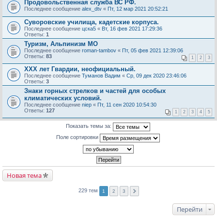
Продовольственная служба ВС РФ.
Последнее сообщение
alex_dtv
«
Пт, 12 мар 2021 20:52:21
Суворовские училища, кадетские корпуса.
Последнее сообщение
цска5
«
Вт, 16 фев 2021 17:29:36
Ответы:
1
Туризм, Альпинизм МО
Последнее сообщение
roman-tambov
«
Пт, 05 фев 2021 12:39:06
Ответы:
83
1
2
3
ХХХ лет Гвардии, неофициальный.
Последнее сообщение
Туманов Вадим
«
Ср, 09 дек 2020 23:46:06
Ответы:
3
Знаки горных стрелков и частей для особых
климатических условий.
Последнее сообщение
niep
«
Пт, 11 сен 2020 10:54:30
Ответы:
127
1
2
3
4
5
Показать темы за:
Поле сортировки
Новая тема
229 тем
1
2
3
Перейти