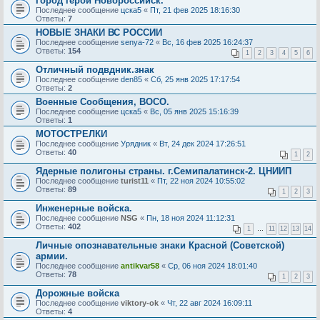
Город герой Новороссийск.
Последнее сообщение
цска5
«
Пт, 21 фев 2025 18:16:30
Ответы:
7
НОВЫЕ ЗНАКИ ВС РОССИИ
Последнее сообщение
senya-72
«
Вс, 16 фев 2025 16:24:37
Ответы:
154
1
2
3
4
5
6
Отличный подвдник.знак
Последнее сообщение
den85
«
Сб, 25 янв 2025 17:17:54
Ответы:
2
Военные Сообщения, ВОСО.
Последнее сообщение
цска5
«
Вс, 05 янв 2025 15:16:39
Ответы:
1
МОТОСТРЕЛКИ
Последнее сообщение
Урядник
«
Вт, 24 дек 2024 17:26:51
Ответы:
40
1
2
Ядерные полигоны страны. г.Семипалатинск-2. ЦНИИП
Последнее сообщение
turist11
«
Пт, 22 ноя 2024 10:55:02
Ответы:
89
1
2
3
Инженерные войска.
Последнее сообщение
NSG
«
Пн, 18 ноя 2024 11:12:31
Ответы:
402
1
…
11
12
13
14
Личные опознавательные знаки Красной (Советской)
армии.
Последнее сообщение
antikvar58
«
Ср, 06 ноя 2024 18:01:40
Ответы:
78
1
2
3
Дорожные войска
Последнее сообщение
viktory-ok
«
Чт, 22 авг 2024 16:09:11
Ответы:
4