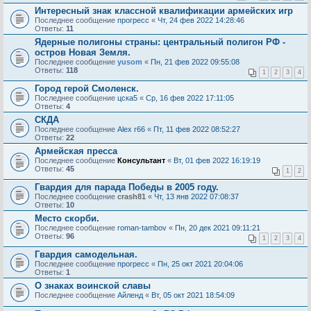
Интересный знак классной квалификации армейских игр
Последнее сообщение
прогресс
«
Чт, 24 фев 2022 14:28:46
Ответы:
11
Ядерные полигоны страны: центральный полигон РФ -
остров Новая Земля.
Последнее сообщение
yusom
«
Пн, 21 фев 2022 09:55:08
Ответы:
118
1
2
3
4
Город герой Смоленск.
Последнее сообщение
цска5
«
Ср, 16 фев 2022 17:11:05
Ответы:
4
СКДА
Последнее сообщение
Alex r66
«
Пт, 11 фев 2022 08:52:27
Ответы:
22
Армейская пресса
Последнее сообщение
Консультант
«
Вт, 01 фев 2022 16:19:19
Ответы:
45
1
2
Гвардия для парада Победы в 2005 году.
Последнее сообщение
crash81
«
Чт, 13 янв 2022 07:08:37
Ответы:
10
Место скорби.
Последнее сообщение
roman-tambov
«
Пн, 20 дек 2021 09:11:21
Ответы:
96
1
2
3
4
Гвардия самодельная.
Последнее сообщение
прогресс
«
Пн, 25 окт 2021 20:04:06
Ответы:
1
О знаках воинской славы
Последнее сообщение
Айленд
«
Вт, 05 окт 2021 18:54:09