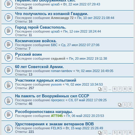
Первенство Вооруженных сил.
Последнее сообщение
цска5
«
Вт, 22 ноя 2022 07:29:43
Ответы:
26
Что получилось из копаной Гвардии.
Последнее сообщение
Александр 72
«
Пн, 10 окт 2022 21:08:44
Ответы:
16
Город герой Севастополь.
Последнее сообщение
цска5
«
Пн, 12 сен 2022 18:24:44
Ответы:
11
Космические войска.
Последнее сообщение
БВС
«
Ср, 27 июл 2022 07:27:06
Ответы:
7
Русский воин
Последнее сообщение
седьмой
«
Пн, 20 июн 2022 19:11:38
60 лет Советской Армии.
Последнее сообщение
roman-tambov
«
Чт, 02 июн 2022 16:49:05
Ответы:
13
Участники ядерных испытаний
Последнее сообщение
yusom
«
Чт, 02 июн 2022 10:34:53
Ответы:
257
1
…
6
7
8
9
На память от Вооружённых сил СССР
Последнее сообщение
прогресс
«
Сб, 07 май 2022 17:09:25
Ответы:
46
1
2
Рособоронпоставка награды.
Последнее сообщение
ATT045
«
Пт, 06 май 2022 20:23:53
Удостоверения к знакам ветеранов ВОВ
Последнее сообщение
FELIKS
«
Вт, 15 мар 2022 15:26:49
Ответы:
221
1
…
5
6
7
8