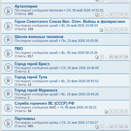
Артиллерия
Последнее сообщение
doctorant
«
Сб, 30 май 2026 14:31:51
Ответы:
265
1
…
6
7
8
9
Герои Советского Союза Вел. Отеч. Войны в фалеристике
Последнее сообщение
цска5
«
Вт, 26 май 2026 15:58:33
Ответы:
129
1
2
3
4
5
Школа военных техников
Последнее сообщение
цска5
«
Пн, 13 апр 2026 15:43:36
ПВО
Последнее сообщение
цска5
«
Вс, 05 апр 2026 08:15:25
Ответы:
817
1
…
25
26
27
28
Город герой Брест.
Последнее сообщение
цска5
«
Сб, 28 фев 2026 16:40:00
Ответы:
2
Город герой Тула
Последнее сообщение
цска5
«
Вс, 22 фев 2026 09:42:52
Ответы:
12
Город герой Мурманск
Последнее сообщение
цска5
«
Вс, 15 фев 2026 18:49:29
Ответы:
1
Служба горючего ВС (СССР) РФ
Последнее сообщение
NSG
«
Чт, 05 фев 2026 19:39:21
Ответы:
94
1
2
3
4
Партизаны
Последнее сообщение
купец
«
Сб, 31 янв 2026 17:53:27
Ответы:
565
1
…
16
17
18
19