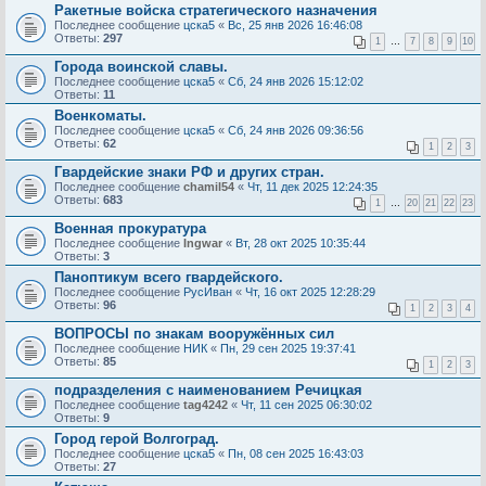
Ракетные войска стратегического назначения
Последнее сообщение
цска5
«
Вс, 25 янв 2026 16:46:08
Ответы:
297
1
…
7
8
9
10
Города воинской славы.
Последнее сообщение
цска5
«
Сб, 24 янв 2026 15:12:02
Ответы:
11
Военкоматы.
Последнее сообщение
цска5
«
Сб, 24 янв 2026 09:36:56
Ответы:
62
1
2
3
Гвардейские знаки РФ и других стран.
Последнее сообщение
chamil54
«
Чт, 11 дек 2025 12:24:35
Ответы:
683
1
…
20
21
22
23
Военная прокуратура
Последнее сообщение
Ingwar
«
Вт, 28 окт 2025 10:35:44
Ответы:
3
Паноптикум всего гвардейского.
Последнее сообщение
РусИван
«
Чт, 16 окт 2025 12:28:29
Ответы:
96
1
2
3
4
ВОПРОСЫ по знакам вооружённых сил
Последнее сообщение
НИК
«
Пн, 29 сен 2025 19:37:41
Ответы:
85
1
2
3
подразделения с наименованием Речицкая
Последнее сообщение
tag4242
«
Чт, 11 сен 2025 06:30:02
Ответы:
9
Город герой Волгоград.
Последнее сообщение
цска5
«
Пн, 08 сен 2025 16:43:03
Ответы:
27