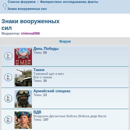
Список форумов
Фалеристика: исследования, факты
Знаки вооруженных сил
Знаки вооруженных
сил
Модератор:
trislona2006
Форум
День Победы
Темы:
59
Танки
Танковый щит и меч
Всё о танках
Темы:
30
Армейский спецназ
Темы:
23
ВДВ
Воздушно-Десантные Войска (Войска дяди Васи)
Темы:
197