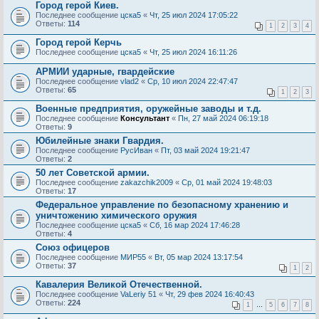
Город герой Киев.
Последнее сообщение
цска5
«
Чт, 25 июл 2024 17:05:22
Ответы:
114
1
2
3
4
Город герой Керчь
Последнее сообщение
цска5
«
Чт, 25 июл 2024 16:11:26
АРМИИ ударные, гвардейские
Последнее сообщение
vlad2
«
Ср, 10 июл 2024 22:47:47
Ответы:
65
1
2
3
Военные предприятия, оружейные заводы и т.д.
Последнее сообщение
Консультант
«
Пн, 27 май 2024 06:19:18
Ответы:
9
Юбилейные знаки Гвардия.
Последнее сообщение
РусИван
«
Пт, 03 май 2024 19:21:47
Ответы:
2
50 лет Советской армии.
Последнее сообщение
zakazchik2009
«
Ср, 01 май 2024 19:48:03
Ответы:
17
Федеральное управление по безопасному хранению и
уничтожению химического оружия
Последнее сообщение
цска5
«
Сб, 16 мар 2024 17:46:28
Ответы:
4
Союз офицеров
Последнее сообщение
МИР55
«
Вт, 05 мар 2024 13:17:54
Ответы:
37
1
2
Кавалерия Великой Отечественной.
Последнее сообщение
VaLeriy 51
«
Чт, 29 фев 2024 16:40:43
Ответы:
224
1
…
5
6
7
8