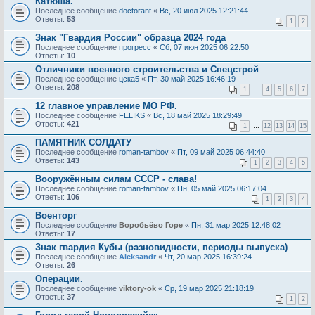
Катюша.
Последнее сообщение
doctorant
«
Вс, 20 июл 2025 12:21:44
Ответы:
53
1
2
Знак "Гвардия России" образца 2024 года
Последнее сообщение
прогресс
«
Сб, 07 июн 2025 06:22:50
Ответы:
10
Отличники военного строительства и Спецстрой
Последнее сообщение
цска5
«
Пт, 30 май 2025 16:46:19
Ответы:
208
1
…
4
5
6
7
12 главное управление МО РФ.
Последнее сообщение
FELIKS
«
Вс, 18 май 2025 18:29:49
Ответы:
421
1
…
12
13
14
15
ПАМЯТНИК СОЛДАТУ
Последнее сообщение
roman-tambov
«
Пт, 09 май 2025 06:44:40
Ответы:
143
1
2
3
4
5
Вооружённым силам СССР - слава!
Последнее сообщение
roman-tambov
«
Пн, 05 май 2025 06:17:04
Ответы:
106
1
2
3
4
Военторг
Последнее сообщение
Воробьёво Горе
«
Пн, 31 мар 2025 12:48:02
Ответы:
17
Знак гвардия Кубы (разновидности, периоды выпуска)
Последнее сообщение
Aleksandr
«
Чт, 20 мар 2025 16:39:24
Ответы:
26
Операции.
Последнее сообщение
viktory-ok
«
Ср, 19 мар 2025 21:18:19
Ответы:
37
1
2