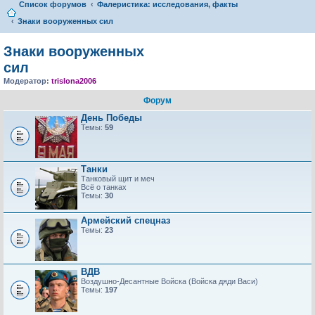
Список форумов
Фалеристика: исследования, факты
Знаки вооруженных сил
Знаки вооруженных
сил
Модератор:
trislona2006
Форум
День Победы
Темы:
59
Танки
Танковый щит и меч
Всё о танках
Темы:
30
Армейский спецназ
Темы:
23
ВДВ
Воздушно-Десантные Войска (Войска дяди Васи)
Темы:
197