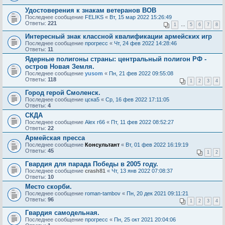
Удостоверения к знакам ветеранов ВОВ
Последнее сообщение
FELIKS
«
Вт, 15 мар 2022 15:26:49
Ответы:
221
1
…
5
6
7
8
Интересный знак классной квалификации армейских игр
Последнее сообщение
прогресс
«
Чт, 24 фев 2022 14:28:46
Ответы:
11
Ядерные полигоны страны: центральный полигон РФ -
остров Новая Земля.
Последнее сообщение
yusom
«
Пн, 21 фев 2022 09:55:08
Ответы:
118
1
2
3
4
Город герой Смоленск.
Последнее сообщение
цска5
«
Ср, 16 фев 2022 17:11:05
Ответы:
4
СКДА
Последнее сообщение
Alex r66
«
Пт, 11 фев 2022 08:52:27
Ответы:
22
Армейская пресса
Последнее сообщение
Консультант
«
Вт, 01 фев 2022 16:19:19
Ответы:
45
1
2
Гвардия для парада Победы в 2005 году.
Последнее сообщение
crash81
«
Чт, 13 янв 2022 07:08:37
Ответы:
10
Место скорби.
Последнее сообщение
roman-tambov
«
Пн, 20 дек 2021 09:11:21
Ответы:
96
1
2
3
4
Гвардия самодельная.
Последнее сообщение
прогресс
«
Пн, 25 окт 2021 20:04:06