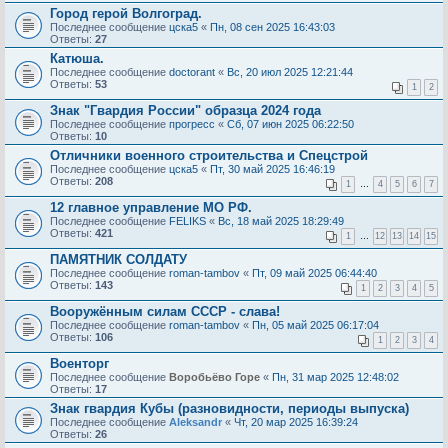
Город герой Волгоград.
Последнее сообщение
цска5
«
Пн, 08 сен 2025 16:43:03
Ответы:
27
Катюша.
Последнее сообщение
doctorant
«
Вс, 20 июл 2025 12:21:44
Ответы:
53
1
2
Знак "Гвардия России" образца 2024 года
Последнее сообщение
прогресс
«
Сб, 07 июн 2025 06:22:50
Ответы:
10
Отличники военного строительства и Спецстрой
Последнее сообщение
цска5
«
Пт, 30 май 2025 16:46:19
Ответы:
208
1
…
4
5
6
7
12 главное управление МО РФ.
Последнее сообщение
FELIKS
«
Вс, 18 май 2025 18:29:49
Ответы:
421
1
…
12
13
14
15
ПАМЯТНИК СОЛДАТУ
Последнее сообщение
roman-tambov
«
Пт, 09 май 2025 06:44:40
Ответы:
143
1
2
3
4
5
Вооружённым силам СССР - слава!
Последнее сообщение
roman-tambov
«
Пн, 05 май 2025 06:17:04
Ответы:
106
1
2
3
4
Военторг
Последнее сообщение
Воробьёво Горе
«
Пн, 31 мар 2025 12:48:02
Ответы:
17
Знак гвардия Кубы (разновидности, периоды выпуска)
Последнее сообщение
Aleksandr
«
Чт, 20 мар 2025 16:39:24
Ответы:
26