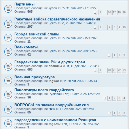
Партизаны
Последнее сообщение
купец
«
Сб, 31 янв 2026 17:53:27
Ответы:
565
1
…
16
17
18
19
Ракетные войска стратегического назначения
Последнее сообщение
цска5
«
Вс, 25 янв 2026 16:46:08
Ответы:
297
1
…
7
8
9
10
Города воинской славы.
Последнее сообщение
цска5
«
Сб, 24 янв 2026 15:12:02
Ответы:
11
Военкоматы.
Последнее сообщение
цска5
«
Сб, 24 янв 2026 09:36:56
Ответы:
62
1
2
3
Гвардейские знаки РФ и других стран.
Последнее сообщение
chamil54
«
Чт, 11 дек 2025 12:24:35
Ответы:
683
1
…
20
21
22
23
Военная прокуратура
Последнее сообщение
Ingwar
«
Вт, 28 окт 2025 10:35:44
Ответы:
3
Паноптикум всего гвардейского.
Последнее сообщение
РусИван
«
Чт, 16 окт 2025 12:28:29
Ответы:
96
1
2
3
4
ВОПРОСЫ по знакам вооружённых сил
Последнее сообщение
НИК
«
Пн, 29 сен 2025 19:37:41
Ответы:
85
1
2
3
подразделения с наименованием Речицкая
Последнее сообщение
tag4242
«
Чт, 11 сен 2025 06:30:02
Ответы:
9