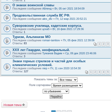
Ответы:
1
О знаках воинской славы
Последнее сообщение
Айленд
«
Вт, 05 окт 2021 18:54:09
Продовольственная служба ВС РФ.
Последнее сообщение
alex_dtv
«
Пт, 12 мар 2021 20:52:21
Суворовские училища, кадетские корпуса.
Последнее сообщение
цска5
«
Вт, 16 фев 2021 17:29:36
Ответы:
1
Туризм, Альпинизм МО
Последнее сообщение
roman-tambov
«
Пт, 05 фев 2021 12:39:06
Ответы:
83
1
2
3
ХХХ лет Гвардии, неофициальный.
Последнее сообщение
Туманов Вадим
«
Ср, 09 дек 2020 23:46:06
Ответы:
3
Знаки горных стрелков и частей для особых
климатических условий.
Последнее сообщение
niep
«
Пт, 11 сен 2020 10:54:30
Ответы:
127
1
2
3
4
5
Показать темы за:
Поле сортировки
Новая тема