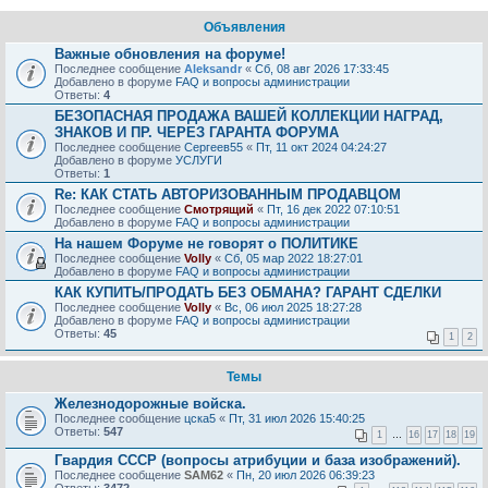
Объявления
Важные обновления на форуме!
Последнее сообщение
Aleksandr
«
Сб, 08 авг 2026 17:33:45
Добавлено в форуме
FAQ и вопросы администрации
Ответы:
4
БЕЗОПАСНАЯ ПРОДАЖА ВАШЕЙ КОЛЛЕКЦИИ НАГРАД,
ЗНАКОВ И ПР. ЧЕРЕЗ ГАРАНТА ФОРУМА
Последнее сообщение
Сергеев55
«
Пт, 11 окт 2024 04:24:27
Добавлено в форуме
УСЛУГИ
Ответы:
1
Re: КАК СТАТЬ АВТОРИЗОВАННЫМ ПРОДАВЦОМ
Последнее сообщение
Смотрящий
«
Пт, 16 дек 2022 07:10:51
Добавлено в форуме
FAQ и вопросы администрации
На нашем Форуме не говорят о ПОЛИТИКЕ
Последнее сообщение
Volly
«
Сб, 05 мар 2022 18:27:01
Добавлено в форуме
FAQ и вопросы администрации
КАК КУПИТЬ/ПРОДАТЬ БЕЗ ОБМАНА? ГАРАНТ СДЕЛКИ
Последнее сообщение
Volly
«
Вс, 06 июл 2025 18:27:28
Добавлено в форуме
FAQ и вопросы администрации
Ответы:
45
1
2
Темы
Железнодорожные войска.
Последнее сообщение
цска5
«
Пт, 31 июл 2026 15:40:25
Ответы:
547
1
…
16
17
18
19
Гвардия СССР (вопросы атрибуции и база изображений).
Последнее сообщение
SAM62
«
Пн, 20 июл 2026 06:39:23
Ответы:
3472