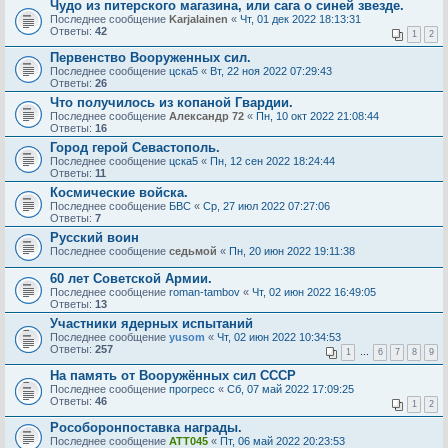
Чудо из питерского магазина, или сага о синей звезде.
Последнее сообщение
Karjalainen
«
Чт, 01 дек 2022 18:13:31
Ответы:
42
1
2
Первенство Вооруженных сил.
Последнее сообщение
цска5
«
Вт, 22 ноя 2022 07:29:43
Ответы:
26
Что получилось из копаной Гвардии.
Последнее сообщение
Александр 72
«
Пн, 10 окт 2022 21:08:44
Ответы:
16
Город герой Севастополь.
Последнее сообщение
цска5
«
Пн, 12 сен 2022 18:24:44
Ответы:
11
Космические войска.
Последнее сообщение
БВС
«
Ср, 27 июл 2022 07:27:06
Ответы:
7
Русский воин
Последнее сообщение
седьмой
«
Пн, 20 июн 2022 19:11:38
60 лет Советской Армии.
Последнее сообщение
roman-tambov
«
Чт, 02 июн 2022 16:49:05
Ответы:
13
Участники ядерных испытаний
Последнее сообщение
yusom
«
Чт, 02 июн 2022 10:34:53
Ответы:
257
1
…
6
7
8
9
На память от Вооружённых сил СССР
Последнее сообщение
прогресс
«
Сб, 07 май 2022 17:09:25
Ответы:
46
1
2
Рособоронпоставка награды.
Последнее сообщение
ATT045
«
Пт, 06 май 2022 20:23:53