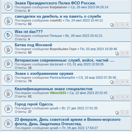
Знаки Президентского Полка ФСО России.
Последнее сообщение
Karjalainen
«
Ср, 26 июл 2023 04:26:14
Ответы:
8
самоделки на дембель и на память о службе
Последнее сообщение
crash81
«
Пн, 24 июл 2023 10:44:12
Ответы:
82
1
2
3
Was ist das???
Последнее сообщение
Пельше
«
Вс, 09 июл 2023 20:42:21
Ответы:
4
Битва под Москвой
Последнее сообщение
Воробьёво Горе
«
Пн, 03 апр 2023 19:30:48
Ответы:
50
1
2
Ветеранские современные: служб, войск, частей ....
Последнее сообщение
doctorant
«
Сб, 01 апр 2023 10:50:05
Ответы:
18
Знаки с изображением оружия
Последнее сообщение
Partizankampfer
«
Сб, 18 мар 2023 07:35:36
Ответы:
79
1
2
3
Квалификационные знаки специалистов
Последнее сообщение
Viktor1533
«
Ср, 22 фев 2023 20:32:43
Ответы:
62
1
2
3
Город герой Одесса.
Последнее сообщение
цска5
«
Вт, 27 дек 2022 17:01:35
Ответы:
37
1
2
23 февраля, День советской армии и Военно-морского
флота, День Защитника Отечества.
Последнее сообщение
цска5
«
Пт, 09 дек 2022 17:54:27