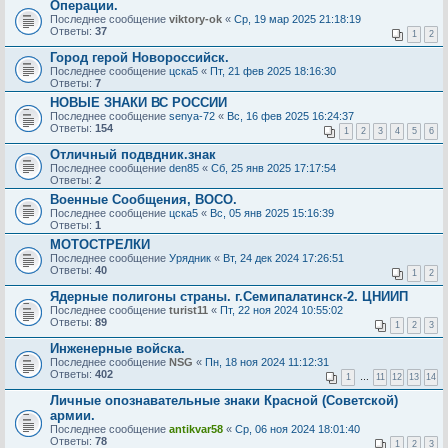
Операции.
Последнее сообщение
viktory-ok
«
Ср, 19 мар 2025 21:18:19
Ответы:
37
1
2
Город герой Новороссийск.
Последнее сообщение
цска5
«
Пт, 21 фев 2025 18:16:30
Ответы:
7
НОВЫЕ ЗНАКИ ВС РОССИИ
Последнее сообщение
senya-72
«
Вс, 16 фев 2025 16:24:37
Ответы:
154
1
2
3
4
5
6
Отличный подвдник.знак
Последнее сообщение
den85
«
Сб, 25 янв 2025 17:17:54
Ответы:
2
Военные Сообщения, ВОСО.
Последнее сообщение
цска5
«
Вс, 05 янв 2025 15:16:39
Ответы:
1
МОТОСТРЕЛКИ
Последнее сообщение
Урядник
«
Вт, 24 дек 2024 17:26:51
Ответы:
40
1
2
Ядерные полигоны страны. г.Семипалатинск-2. ЦНИИП
Последнее сообщение
turist11
«
Пт, 22 ноя 2024 10:55:02
Ответы:
89
1
2
3
Инженерные войска.
Последнее сообщение
NSG
«
Пн, 18 ноя 2024 11:12:31
Ответы:
402
1
…
11
12
13
14
Личные опознавательные знаки Красной (Советской)
армии.
Последнее сообщение
antikvar58
«
Ср, 06 ноя 2024 18:01:40
Ответы:
78
1
2
3