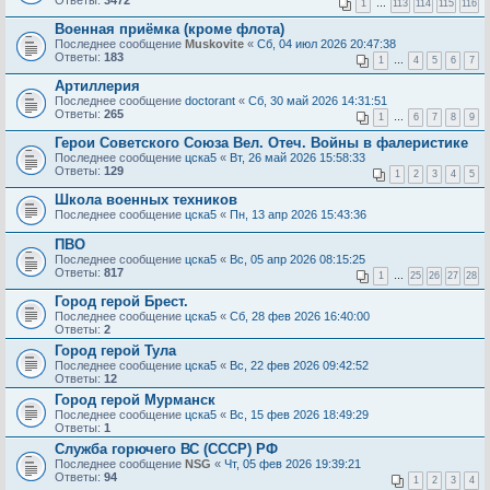
1
…
113
114
115
116
Военная приёмка (кроме флота)
Последнее сообщение
Muskovite
«
Сб, 04 июл 2026 20:47:38
Ответы:
183
1
…
4
5
6
7
Артиллерия
Последнее сообщение
doctorant
«
Сб, 30 май 2026 14:31:51
Ответы:
265
1
…
6
7
8
9
Герои Советского Союза Вел. Отеч. Войны в фалеристике
Последнее сообщение
цска5
«
Вт, 26 май 2026 15:58:33
Ответы:
129
1
2
3
4
5
Школа военных техников
Последнее сообщение
цска5
«
Пн, 13 апр 2026 15:43:36
ПВО
Последнее сообщение
цска5
«
Вс, 05 апр 2026 08:15:25
Ответы:
817
1
…
25
26
27
28
Город герой Брест.
Последнее сообщение
цска5
«
Сб, 28 фев 2026 16:40:00
Ответы:
2
Город герой Тула
Последнее сообщение
цска5
«
Вс, 22 фев 2026 09:42:52
Ответы:
12
Город герой Мурманск
Последнее сообщение
цска5
«
Вс, 15 фев 2026 18:49:29
Ответы:
1
Служба горючего ВС (СССР) РФ
Последнее сообщение
NSG
«
Чт, 05 фев 2026 19:39:21
Ответы:
94
1
2
3
4