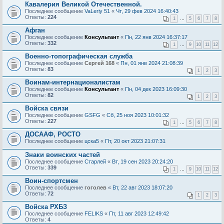
Кавалерия Великой Отечественной.
Последнее сообщение
VaLeriy 51
«
Чт, 29 фев 2024 16:40:43
Ответы:
224
1
…
5
6
7
8
Афган
Последнее сообщение
Консультант
«
Пн, 22 янв 2024 16:37:17
Ответы:
332
1
…
9
10
11
12
Военно-топографическая служба
Последнее сообщение
Сергей 168
«
Пн, 01 янв 2024 21:08:39
Ответы:
83
1
2
3
Воинам-интернационалистам
Последнее сообщение
Консультант
«
Пн, 04 дек 2023 16:09:30
Ответы:
82
1
2
3
Войска связи
Последнее сообщение
GSFG
«
Сб, 25 ноя 2023 10:01:32
Ответы:
227
1
…
5
6
7
8
ДОСААФ, РОСТО
Последнее сообщение
цска5
«
Пт, 20 окт 2023 21:07:31
Знаки воинских частей
Последнее сообщение
Старлей
«
Вт, 19 сен 2023 20:24:20
Ответы:
339
1
…
9
10
11
12
Воин-спортсмен
Последнее сообщение
гоголев
«
Вт, 22 авг 2023 18:07:20
Ответы:
72
1
2
3
Войска РХБЗ
Последнее сообщение
FELIKS
«
Пт, 11 авг 2023 12:49:42
Ответы:
4