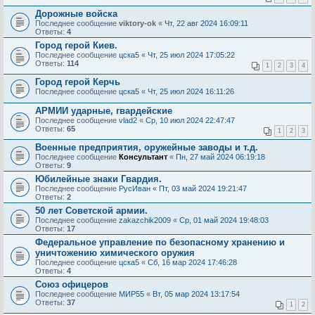
Дорожные войска
Последнее сообщение
viktory-ok
«
Чт, 22 авг 2024 16:09:11
Ответы:
4
Город герой Киев.
Последнее сообщение
цска5
«
Чт, 25 июл 2024 17:05:22
Ответы:
114
1
2
3
4
Город герой Керчь
Последнее сообщение
цска5
«
Чт, 25 июл 2024 16:11:26
АРМИИ ударные, гвардейские
Последнее сообщение
vlad2
«
Ср, 10 июл 2024 22:47:47
Ответы:
65
1
2
3
Военные предприятия, оружейные заводы и т.д.
Последнее сообщение
Консультант
«
Пн, 27 май 2024 06:19:18
Ответы:
9
Юбилейные знаки Гвардия.
Последнее сообщение
РусИван
«
Пт, 03 май 2024 19:21:47
Ответы:
2
50 лет Советской армии.
Последнее сообщение
zakazchik2009
«
Ср, 01 май 2024 19:48:03
Ответы:
17
Федеральное управление по безопасному хранению и
уничтожению химического оружия
Последнее сообщение
цска5
«
Сб, 16 мар 2024 17:46:28
Ответы:
4
Союз офицеров
Последнее сообщение
МИР55
«
Вт, 05 мар 2024 13:17:54
Ответы:
37
1
2