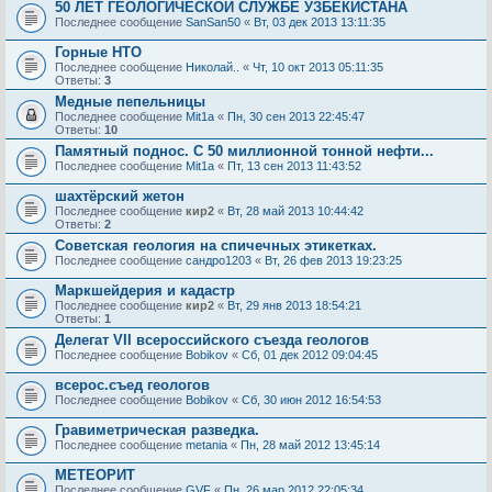
50 ЛЕТ ГЕОЛОГИЧЕСКОЙ СЛУЖБЕ УЗБЕКИСТАНА
Последнее сообщение
SanSan50
«
Вт, 03 дек 2013 13:11:35
Горные НТО
Последнее сообщение
Николай..
«
Чт, 10 окт 2013 05:11:35
Ответы:
3
Медные пепельницы
Последнее сообщение
Mit1a
«
Пн, 30 сен 2013 22:45:47
Ответы:
10
Памятный поднос. С 50 миллионной тонной нефти...
Последнее сообщение
Mit1a
«
Пт, 13 сен 2013 11:43:52
шахтёрский жетон
Последнее сообщение
кир2
«
Вт, 28 май 2013 10:44:42
Ответы:
2
Советская геология на спичечных этикетках.
Последнее сообщение
сандро1203
«
Вт, 26 фев 2013 19:23:25
Маркшейдерия и кадастр
Последнее сообщение
кир2
«
Вт, 29 янв 2013 18:54:21
Ответы:
1
Делегат VII всероссийского съезда геологов
Последнее сообщение
Bobikov
«
Сб, 01 дек 2012 09:04:45
всерос.съед геологов
Последнее сообщение
Bobikov
«
Сб, 30 июн 2012 16:54:53
Гравиметрическая разведка.
Последнее сообщение
metania
«
Пн, 28 май 2012 13:45:14
МЕТЕОРИТ
Последнее сообщение
GVF
«
Пн, 26 мар 2012 22:05:34