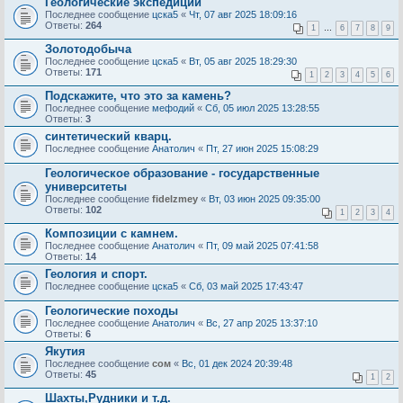
Геологические экспедиции
Последнее сообщение
цска5
«
Чт, 07 авг 2025 18:09:16
Ответы:
264
1
…
6
7
8
9
Золотодобыча
Последнее сообщение
цска5
«
Вт, 05 авг 2025 18:29:30
Ответы:
171
1
2
3
4
5
6
Подскажите, что это за камень?
Последнее сообщение
мефодий
«
Сб, 05 июл 2025 13:28:55
Ответы:
3
синтетический кварц.
Последнее сообщение
Анатолич
«
Пт, 27 июн 2025 15:08:29
Геологическое образование - государственные
университеты
Последнее сообщение
fidelzmey
«
Вт, 03 июн 2025 09:35:00
Ответы:
102
1
2
3
4
Композиции с камнем.
Последнее сообщение
Анатолич
«
Пт, 09 май 2025 07:41:58
Ответы:
14
Геология и спорт.
Последнее сообщение
цска5
«
Сб, 03 май 2025 17:43:47
Геологические походы
Последнее сообщение
Анатолич
«
Вс, 27 апр 2025 13:37:10
Ответы:
6
Якутия
Последнее сообщение
сом
«
Вс, 01 дек 2024 20:39:48
Ответы:
45
1
2
Шахты,Рудники и т.д.