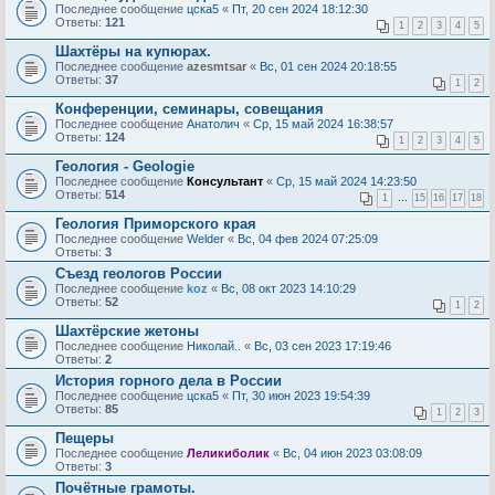
Последнее сообщение
цска5
«
Пт, 20 сен 2024 18:12:30
Ответы:
121
1
2
3
4
5
Шахтёры на купюрах.
Последнее сообщение
azesmtsar
«
Вс, 01 сен 2024 20:18:55
Ответы:
37
1
2
Конференции, семинары, совещания
Последнее сообщение
Анатолич
«
Ср, 15 май 2024 16:38:57
Ответы:
124
1
2
3
4
5
Геология - Geologie
Последнее сообщение
Консультант
«
Ср, 15 май 2024 14:23:50
Ответы:
514
1
…
15
16
17
18
Геология Приморского края
Последнее сообщение
Welder
«
Вс, 04 фев 2024 07:25:09
Ответы:
3
Съезд геологов России
Последнее сообщение
koz
«
Вс, 08 окт 2023 14:10:29
Ответы:
52
1
2
Шахтёрские жетоны
Последнее сообщение
Николай..
«
Вс, 03 сен 2023 17:19:46
Ответы:
2
История горного дела в России
Последнее сообщение
цска5
«
Пт, 30 июн 2023 19:54:39
Ответы:
85
1
2
3
Пещеры
Последнее сообщение
Леликиболик
«
Вс, 04 июн 2023 03:08:09
Ответы:
3
Почётные грамоты.