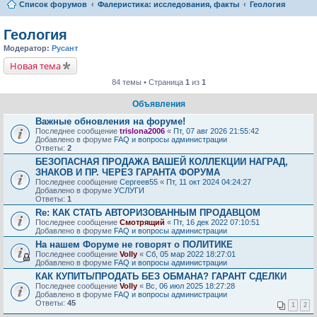
Список форумов
Фалеристика: исследования, факты
Геология
Геология
Модератор:
Русант
Новая тема
84 темы • Страница
1
из
1
Объявления
Важные обновления на форуме!
Последнее сообщение
trislona2006
«
Пт, 07 авг 2026 21:55:42
Добавлено в форуме
FAQ и вопросы администрации
Ответы:
2
БЕЗОПАСНАЯ ПРОДАЖА ВАШЕЙ КОЛЛЕКЦИИ НАГРАД,
ЗНАКОВ И ПР. ЧЕРЕЗ ГАРАНТА ФОРУМА
Последнее сообщение
Сергеев55
«
Пт, 11 окт 2024 04:24:27
Добавлено в форуме
УСЛУГИ
Ответы:
1
Re: КАК СТАТЬ АВТОРИЗОВАННЫМ ПРОДАВЦОМ
Последнее сообщение
Смотрящий
«
Пт, 16 дек 2022 07:10:51
Добавлено в форуме
FAQ и вопросы администрации
На нашем Форуме не говорят о ПОЛИТИКЕ
Последнее сообщение
Volly
«
Сб, 05 мар 2022 18:27:01
Добавлено в форуме
FAQ и вопросы администрации
КАК КУПИТЬ/ПРОДАТЬ БЕЗ ОБМАНА? ГАРАНТ СДЕЛКИ
Последнее сообщение
Volly
«
Вс, 06 июл 2025 18:27:28
Добавлено в форуме
FAQ и вопросы администрации
Ответы:
45
1
2