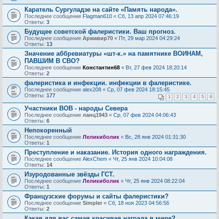
Каратель Сургуладзе на сайте «Память народа».
Последнее сообщение
Flagman610
«
Сб, 13 апр 2024 07:46:19
Ответы:
3
Будущее советской фалеристики. Ваш прогноз.
Последнее сообщение
Армавир70
«
Пт, 29 мар 2024 04:29:24
Ответы:
13
Значение аббревиатуры «шт-к.» на памятнике ВОИНАМ,
ПАВШИМ В СВО?
Последнее сообщение
Константин68
«
Вт, 27 фев 2024 18:20:14
Ответы:
2
фалеристика и инфекции. инфекции в фалеристике.
Последнее сообщение
alex208
«
Ср, 07 фев 2024 18:15:45
Ответы:
177
1
2
3
4
5
6
Участники ВОВ - народы Севера
Последнее сообщение
ланц1943
«
Ср, 07 фев 2024 04:06:43
Ответы:
6
Непокоренный
Последнее сообщение
Леликиболик
«
Вс, 28 янв 2024 01:31:30
Ответы:
1
Преступление и наказание. История одного награждения.
Последнее сообщение
AlехChem
«
Чт, 25 янв 2024 10:04:08
Ответы:
14
Изуродованные звёзды ГСТ.
Последнее сообщение
Леликиболик
«
Чт, 25 янв 2024 08:22:04
Ответы:
1
Французские форумы и сайты фалеристики?
Последнее сообщение
Simpler
«
Сб, 18 ноя 2023 04:56:56
Ответы:
2
Какая для вас самая красивая награда в мире?