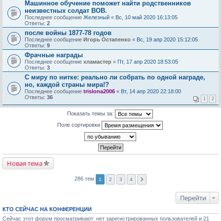
Машинное обучение поможет найти родственников
неизвестных солдат ВОВ.
Последнее сообщение
Железный
«
Вс, 10 май 2020 16:13:05
Ответы:
2
после войны 1877-78 годов
Последнее сообщение
Игорь Остапенко
«
Вс, 19 апр 2020 15:12:05
Ответы:
9
Фрачные награды
Последнее сообщение
хламастер
«
Пт, 17 апр 2020 18:53:05
Ответы:
3
С миру по нитке: реально ли собрать по одной награде,
но, каждой страны мира!?
Последнее сообщение
trislona2006
«
Вт, 14 апр 2020 22:18:00
Ответы:
36
1
2
Показать темы за:
Поле сортировки
Новая тема
286 тем
1
2
3
4
Перейти
КТО СЕЙЧАС НА КОНФЕРЕНЦИИ
Сейчас этот форум просматривают: нет зарегистрированных пользователей и 21