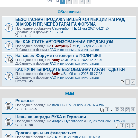
286 тем
1
2
3
4
Объявления
БЕЗОПАСНАЯ ПРОДАЖА ВАШЕЙ КОЛЛЕКЦИИ НАГРАД,
ЗНАКОВ И ПР. ЧЕРЕЗ ГАРАНТА ФОРУМА
Последнее сообщение
Сергеев55
«
Пт, 11 окт 2024 04:24:27
Добавлено в форуме
УСЛУГИ
Ответы:
1
Re: КАК СТАТЬ АВТОРИЗОВАННЫМ ПРОДАВЦОМ
Последнее сообщение
Смотрящий
«
Пт, 16 дек 2022 07:10:51
Добавлено в форуме
FAQ и вопросы администрации
На нашем Форуме не говорят о ПОЛИТИКЕ
Последнее сообщение
Volly
«
Сб, 05 мар 2022 18:27:01
Добавлено в форуме
FAQ и вопросы администрации
КАК КУПИТЬ/ПРОДАТЬ БЕЗ ОБМАНА? ГАРАНТ СДЕЛКИ
Последнее сообщение
Volly
«
Вс, 06 июл 2025 18:27:28
Добавлено в форуме
FAQ и вопросы администрации
Ответы:
45
1
2
Темы
Ряженые
Последнее сообщение
иоганн
«
Ср, 29 апр 2026 02:43:07
Ответы:
1718
1
…
55
56
57
58
Цены на награды РККА и Германии
Последнее сообщение
Андрей Пустоваров
«
Сб, 28 фев 2026 12:56:16
Ответы:
66
1
2
3
Прогноз цены на фалеристику.
Последнее сообщение
Д.К.
«
Ср, 21 янв 2026 10:07:58