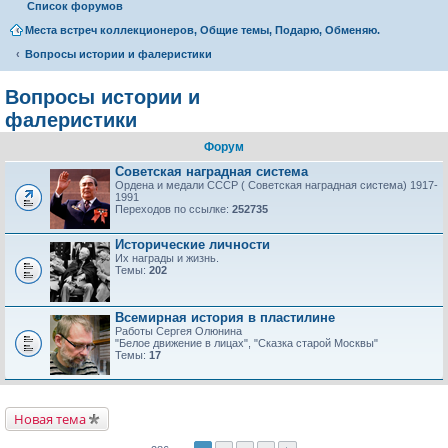
Список форумов
Места встреч коллекционеров, Общие темы, Подарю, Обменяю.
Вопросы истории и фалеристики
Вопросы истории и
фалеристики
Форум
Советская наградная система
Ордена и медали СССР ( Советская наградная система) 1917-
1991
Переходов по ссылке:
252735
Исторические личности
Их награды и жизнь.
Темы:
202
Всемирная история в пластилине
Работы Сергея Олюнина
"Белое движение в лицах", "Сказка старой Москвы"
Темы:
17
Новая тема