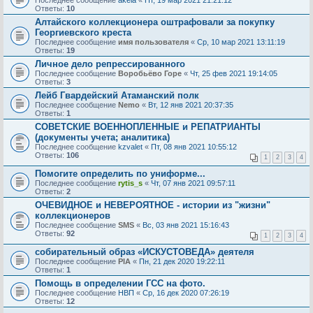
Последнее сообщение
akela
«
Пт, 19 мар 2021 21:21:12
Ответы:
10
Алтайского коллекционера оштрафовали за покупку
Георгиевского креста
Последнее сообщение
имя пользователя
«
Ср, 10 мар 2021 13:11:19
Ответы:
19
Личное дело репрессированного
Последнее сообщение
Воробьёво Горе
«
Чт, 25 фев 2021 19:14:05
Ответы:
3
Лейб Гвардейский Атаманский полк
Последнее сообщение
Nemo
«
Вт, 12 янв 2021 20:37:35
Ответы:
1
СОВЕТСКИЕ ВОЕННОПЛЕННЫЕ и РЕПАТРИАНТЫ
(документы учета; аналитика)
Последнее сообщение
kzvalet
«
Пт, 08 янв 2021 10:55:12
Ответы:
106
1
2
3
4
Помогите определить по униформе...
Последнее сообщение
rytis_s
«
Чт, 07 янв 2021 09:57:11
Ответы:
2
ОЧЕВИДНОЕ и НЕВЕРОЯТНОЕ - истории из "жизни"
коллекционеров
Последнее сообщение
SMS
«
Вс, 03 янв 2021 15:16:43
Ответы:
92
1
2
3
4
собирательный образ «ИСКУСТОВЕДА» деятеля
Последнее сообщение
PIA
«
Пн, 21 дек 2020 19:22:11
Ответы:
1
Помощь в определении ГСС на фото.
Последнее сообщение
НВП
«
Ср, 16 дек 2020 07:26:19
Ответы:
12