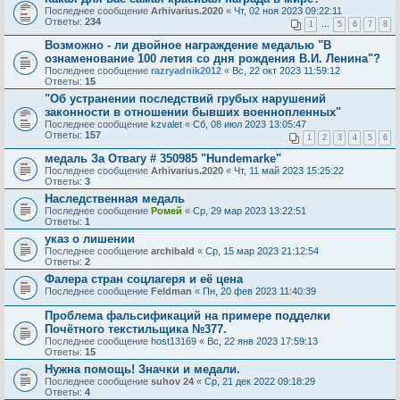
Последнее сообщение
Arhivarius.2020
«
Чт, 02 ноя 2023 09:22:11
Ответы:
234
1
…
5
6
7
8
Возможно - ли двойное награждение медалью "В
ознаменование 100 летия со дня рождения В.И. Ленина"?
Последнее сообщение
razryadnik2012
«
Вс, 22 окт 2023 11:59:12
Ответы:
15
"Об устранении последствий грубых нарушений
законности в отношении бывших военнопленных"
Последнее сообщение
kzvalet
«
Сб, 08 июл 2023 13:05:47
Ответы:
157
1
2
3
4
5
6
медаль За Отвагу # 350985 "Hundemarke"
Последнее сообщение
Arhivarius.2020
«
Чт, 11 май 2023 15:25:22
Ответы:
3
Наследственная медаль
Последнее сообщение
Ромей
«
Ср, 29 мар 2023 13:22:51
Ответы:
1
указ о лишении
Последнее сообщение
archibald
«
Ср, 15 мар 2023 21:12:54
Ответы:
2
Фалера стран соцлагеря и её цена
Последнее сообщение
Feldman
«
Пн, 20 фев 2023 11:40:39
Проблема фальсификаций на примере подделки
Почётного текстильщика №377.
Последнее сообщение
host13169
«
Вс, 22 янв 2023 17:59:13
Ответы:
15
Нужна помощь! Значки и медали.
Последнее сообщение
suhov 24
«
Ср, 21 дек 2022 09:18:29
Ответы:
4