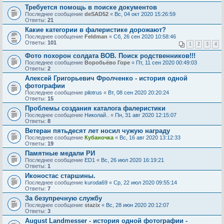
Требуется помощь в поиске документов
Последнее сообщение
deSAD52
«
Вс, 04 окт 2020 15:26:59
Ответы:
21
Какие категории в фалеристике дорожают?
Последнее сообщение
Feldman
«
Сб, 26 сен 2020 10:58:46
Ответы:
101
1
2
3
4
Фото похорон солдата ВОВ. Поиск родственников!!!
Последнее сообщение
Воробьёво Горе
«
Пт, 11 сен 2020 00:49:03
Ответы:
2
Алексей Григорьевич Фролченко - история одной
фотографии
Последнее сообщение
pilotrus
«
Вт, 08 сен 2020 20:20:24
Ответы:
15
Проблемы создания каталога фалеристики
Последнее сообщение
Николай..
«
Пн, 31 авг 2020 12:15:07
Ответы:
8
Ветеран пятьдесят лет носил чужую награду
Последнее сообщение
Кубаночка
«
Вс, 16 авг 2020 13:12:33
Ответы:
19
Памятные медали РИ
Последнее сообщение
ED1
«
Вс, 26 июл 2020 16:19:21
Ответы:
1
Иконостас старшины.
Последнее сообщение
kuroda69
«
Ср, 22 июл 2020 09:55:14
Ответы:
7
За безупречную службу
Последнее сообщение
stazix
«
Вс, 28 июн 2020 20:12:07
Ответы:
3
August Landmesser - история одной фотографии -