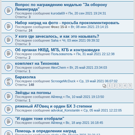
Вопрос по награждению медалью "За оборону
Ленинграда"
Последнее сообщение
kuroda69
«
Пн, 20 сен 2021 19:24:31
Ответы:
3
Набор наград на фото - просьба прокомментировать
Последнее сообщение
Фокс 15-й
«
Вт, 08 июн 2021 23:14:15
Ответы:
24
У кого где зачесалось, и как это называть?
Последнее сообщение
Saha
«
Чт, 03 июн 2021 09:39:32
Ответы:
3
Об органах НКВД, МГБ, КГБ и контразведке
Последнее сообщение
Пользователь
«
Пн, 31 май 2021 22:12:38
Ответы:
2
комплект на Тихонова
Последнее сообщение
AlехChem
«
Вт, 25 май 2021 23:34:03
Ответы:
1
Барахолка
Последнее сообщение
ScroogeMcDuck
«
Ср, 19 май 2021 06:07:02
Ответы:
148
1
2
3
4
5
Звёзды на погоны
Последнее сообщение
Айленд
«
Пн, 10 май 2021 19:13:50
Ответы:
1
ряженый АТОвец и орден БХ 3 степени
Последнее сообщение
advokat_Konstantin
«
Ср, 05 май 2021 12:22:05
"И орден тоже отобрали"
Последнее сообщение
Айленд
«
Вс, 18 апр 2021 16:18:45
Помощь в определении наград