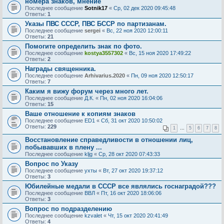
номера знаков, мнение
Последнее сообщение
Sotnik17
«
Ср, 02 дек 2020 09:45:48
Ответы:
1
Указы ПВС СССР, ПВС БССР по партизанам.
Последнее сообщение
sergei
«
Вс, 22 ноя 2020 12:00:11
Ответы:
21
Помогите определить знак по фото.
Последнее сообщение
kostya3557302
«
Вс, 15 ноя 2020 17:49:22
Ответы:
2
Награды священника.
Последнее сообщение
Arhivarius.2020
«
Пн, 09 ноя 2020 12:50:17
Ответы:
7
Каким я вижу форум через много лет.
Последнее сообщение
Д.К.
«
Пн, 02 ноя 2020 16:04:06
Ответы:
15
Ваше отношение к копиям знаков
Последнее сообщение
ED1
«
Сб, 31 окт 2020 10:50:02
Ответы:
229
1
…
5
6
7
8
Восстановление справедливости в отношении лиц,
побывавших в плену ...
Последнее сообщение
kljg
«
Ср, 28 окт 2020 07:43:33
Вопрос по Указу
Последнее сообщение
ухты
«
Вт, 27 окт 2020 19:37:12
Ответы:
3
Юбилейные медали в СССР все являлись госнаградой???
Последнее сообщение
ВВЛ
«
Пт, 16 окт 2020 18:06:06
Ответы:
3
Вопрос по подразделению
Последнее сообщение
kzvalet
«
Чт, 15 окт 2020 20:41:49
Ответы:
4