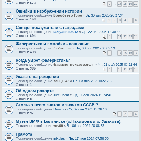
Ответы:
573
1
…
17
18
19
20
Ошибки в изображении истории
Последнее сообщение
Воробьёво Горе
«
Вт, 30 дек 2025 20:27:34
Ответы:
153
1
2
3
4
5
6
Cвященнослужители с наградами
Последнее сообщение
razryadnik2012
«
Ср, 22 окт 2025 17:38:44
Ответы:
694
1
…
21
22
23
24
Фалеристика и помойки - ваш опыт
Последнее сообщение
Любитель.
«
Пн, 08 сен 2025 09:02:19
Ответы:
498
1
…
14
15
16
17
Когда умрёт фалеристика?
Последнее сообщение
фамилия пользователя
«
Чт, 01 май 2025 03:11:44
Ответы:
385
1
…
10
11
12
13
Указы о награждении
Последнее сообщение
ланц1943
«
Ср, 08 янв 2025 06:25:52
Ответы:
1
Об одном рапорте
Последнее сообщение
AlехChem
«
Ср, 11 сен 2024 15:24:41
Ответы:
8
Сколько всего знаков и значков СССР ?
Последнее сообщение
Mnozh
«
Сб, 07 сен 2024 13:26:16
Ответы:
97
1
2
3
4
Музей ВМФ в Балтийске (о.Нахимова и о. Ушакова).
Последнее сообщение
vov69
«
Вт, 06 авг 2024 20:08:56
Грамота
Последнее сообщение
mikulas
«
Пн, 17 июн 2024 07:58:58