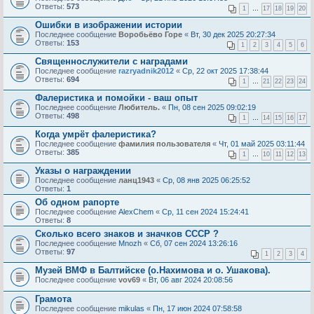
Ответы:
573
1
…
17
18
19
20
Ошибки в изображении истории
Последнее сообщение
Воробьёво Горе
«
Вт, 30 дек 2025 20:27:34
Ответы:
153
1
2
3
4
5
6
Cвященнослужители с наградами
Последнее сообщение
razryadnik2012
«
Ср, 22 окт 2025 17:38:44
Ответы:
694
1
…
21
22
23
24
Фалеристика и помойки - ваш опыт
Последнее сообщение
Любитель.
«
Пн, 08 сен 2025 09:02:19
Ответы:
498
1
…
14
15
16
17
Когда умрёт фалеристика?
Последнее сообщение
фамилия пользователя
«
Чт, 01 май 2025 03:11:44
Ответы:
385
1
…
10
11
12
13
Указы о награждении
Последнее сообщение
ланц1943
«
Ср, 08 янв 2025 06:25:52
Ответы:
1
Об одном рапорте
Последнее сообщение
AlехChem
«
Ср, 11 сен 2024 15:24:41
Ответы:
8
Сколько всего знаков и значков СССР ?
Последнее сообщение
Mnozh
«
Сб, 07 сен 2024 13:26:16
Ответы:
97
1
2
3
4
Музей ВМФ в Балтийске (о.Нахимова и о. Ушакова).
Последнее сообщение
vov69
«
Вт, 06 авг 2024 20:08:56
Грамота
Последнее сообщение
mikulas
«
Пн, 17 июн 2024 07:58:58