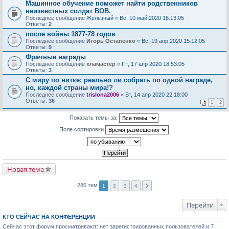
Машинное обучение поможет найти родственников
неизвестных солдат ВОВ.
Последнее сообщение
Железный
«
Вс, 10 май 2020 16:13:05
Ответы:
2
после войны 1877-78 годов
Последнее сообщение
Игорь Остапенко
«
Вс, 19 апр 2020 15:12:05
Ответы:
9
Фрачные награды
Последнее сообщение
хламастер
«
Пт, 17 апр 2020 18:53:05
Ответы:
3
С миру по нитке: реально ли собрать по одной награде,
но, каждой страны мира!?
Последнее сообщение
trislona2006
«
Вт, 14 апр 2020 22:18:00
Ответы:
36
1
2
Показать темы за:
Поле сортировки
Новая тема
286 тем
1
2
3
4
Перейти
КТО СЕЙЧАС НА КОНФЕРЕНЦИИ
Сейчас этот форум просматривают: нет зарегистрированных пользователей и 7