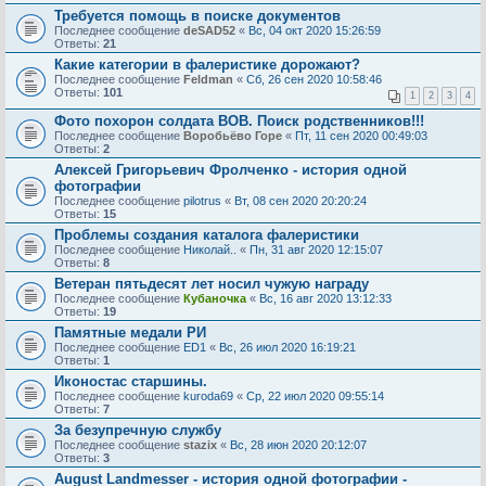
Требуется помощь в поиске документов
Последнее сообщение
deSAD52
«
Вс, 04 окт 2020 15:26:59
Ответы:
21
Какие категории в фалеристике дорожают?
Последнее сообщение
Feldman
«
Сб, 26 сен 2020 10:58:46
Ответы:
101
1
2
3
4
Фото похорон солдата ВОВ. Поиск родственников!!!
Последнее сообщение
Воробьёво Горе
«
Пт, 11 сен 2020 00:49:03
Ответы:
2
Алексей Григорьевич Фролченко - история одной
фотографии
Последнее сообщение
pilotrus
«
Вт, 08 сен 2020 20:20:24
Ответы:
15
Проблемы создания каталога фалеристики
Последнее сообщение
Николай..
«
Пн, 31 авг 2020 12:15:07
Ответы:
8
Ветеран пятьдесят лет носил чужую награду
Последнее сообщение
Кубаночка
«
Вс, 16 авг 2020 13:12:33
Ответы:
19
Памятные медали РИ
Последнее сообщение
ED1
«
Вс, 26 июл 2020 16:19:21
Ответы:
1
Иконостас старшины.
Последнее сообщение
kuroda69
«
Ср, 22 июл 2020 09:55:14
Ответы:
7
За безупречную службу
Последнее сообщение
stazix
«
Вс, 28 июн 2020 20:12:07
Ответы:
3
August Landmesser - история одной фотографии -