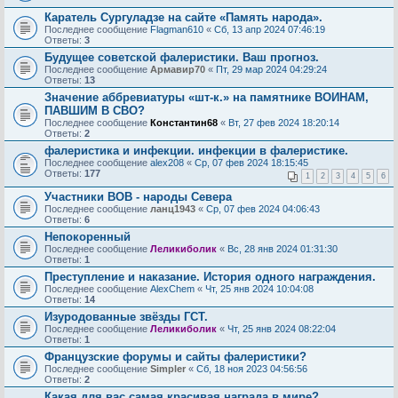
Каратель Сургуладзе на сайте «Память народа».
Последнее сообщение
Flagman610
«
Сб, 13 апр 2024 07:46:19
Ответы:
3
Будущее советской фалеристики. Ваш прогноз.
Последнее сообщение
Армавир70
«
Пт, 29 мар 2024 04:29:24
Ответы:
13
Значение аббревиатуры «шт-к.» на памятнике ВОИНАМ,
ПАВШИМ В СВО?
Последнее сообщение
Константин68
«
Вт, 27 фев 2024 18:20:14
Ответы:
2
фалеристика и инфекции. инфекции в фалеристике.
Последнее сообщение
alex208
«
Ср, 07 фев 2024 18:15:45
Ответы:
177
1
2
3
4
5
6
Участники ВОВ - народы Севера
Последнее сообщение
ланц1943
«
Ср, 07 фев 2024 04:06:43
Ответы:
6
Непокоренный
Последнее сообщение
Леликиболик
«
Вс, 28 янв 2024 01:31:30
Ответы:
1
Преступление и наказание. История одного награждения.
Последнее сообщение
AlехChem
«
Чт, 25 янв 2024 10:04:08
Ответы:
14
Изуродованные звёзды ГСТ.
Последнее сообщение
Леликиболик
«
Чт, 25 янв 2024 08:22:04
Ответы:
1
Французские форумы и сайты фалеристики?
Последнее сообщение
Simpler
«
Сб, 18 ноя 2023 04:56:56
Ответы:
2
Какая для вас самая красивая награда в мире?