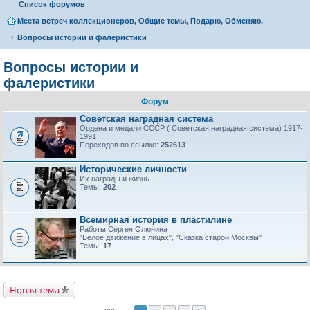
Список форумов
Места встреч коллекционеров, Общие темы, Подарю, Обменяю.
Вопросы истории и фалеристики
Вопросы истории и
фалеристики
Форум
Советская наградная система
Ордена и медали СССР ( Советская наградная система) 1917-
1991
Переходов по ссылке:
252613
Исторические личности
Их награды и жизнь.
Темы:
202
Всемирная история в пластилине
Работы Сергея Олюнина
"Белое движение в лицах", "Сказка старой Москвы"
Темы:
17
Новая тема