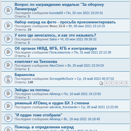
Вопрос по награждению медалью "За оборону
Ленинграда"
Последнее сообщение
kuroda69
«
Пн, 20 сен 2021 19:24:31
Ответы:
3
Набор наград на фото - просьба прокомментировать
Последнее сообщение
Фокс 15-й
«
Вт, 08 июн 2021 23:14:15
Ответы:
24
У кого где зачесалось, и как это называть?
Последнее сообщение
Saha
«
Чт, 03 июн 2021 09:39:32
Ответы:
3
Об органах НКВД, МГБ, КГБ и контразведке
Последнее сообщение
Пользователь
«
Пн, 31 май 2021 22:12:38
Ответы:
2
комплект на Тихонова
Последнее сообщение
AlехChem
«
Вт, 25 май 2021 23:34:03
Ответы:
1
Барахолка
Последнее сообщение
ScroogeMcDuck
«
Ср, 19 май 2021 06:07:02
Ответы:
148
1
2
3
4
5
Звёзды на погоны
Последнее сообщение
Айленд
«
Пн, 10 май 2021 19:13:50
Ответы:
1
ряженый АТОвец и орден БХ 3 степени
Последнее сообщение
advokat_Konstantin
«
Ср, 05 май 2021 12:22:05
"И орден тоже отобрали"
Последнее сообщение
Айленд
«
Вс, 18 апр 2021 16:18:45
Помощь в определении наград