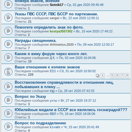
номера знаков, мнение
Последнее сообщение
Sotnik17
«
Ср, 02 дек 2020 09:45:48
Ответы:
1
Указы ПВС СССР, ПВС БССР по партизанам.
Последнее сообщение
sergei
«
Вс, 22 ноя 2020 12:00:11
Ответы:
21
Помогите определить знак по фото.
Последнее сообщение
kostya3557302
«
Вс, 15 ноя 2020 17:49:22
Ответы:
2
Награды священника.
Последнее сообщение
Arhivarius.2020
«
Пн, 09 ноя 2020 12:50:17
Ответы:
7
Каким я вижу форум через много лет.
Последнее сообщение
Д.К.
«
Пн, 02 ноя 2020 16:04:06
Ответы:
15
Ваше отношение к копиям знаков
Последнее сообщение
ED1
«
Сб, 31 окт 2020 10:50:02
Ответы:
229
1
…
5
6
7
8
Восстановление справедливости в отношении лиц,
побывавших в плену ...
Последнее сообщение
kljg
«
Ср, 28 окт 2020 07:43:33
Вопрос по Указу
Последнее сообщение
ухты
«
Вт, 27 окт 2020 19:37:12
Ответы:
3
Юбилейные медали в СССР все являлись госнаградой???
Последнее сообщение
ВВЛ
«
Пт, 16 окт 2020 18:06:06
Ответы:
3
Вопрос по подразделению
Последнее сообщение
kzvalet
«
Чт, 15 окт 2020 20:41:49
Ответы:
4