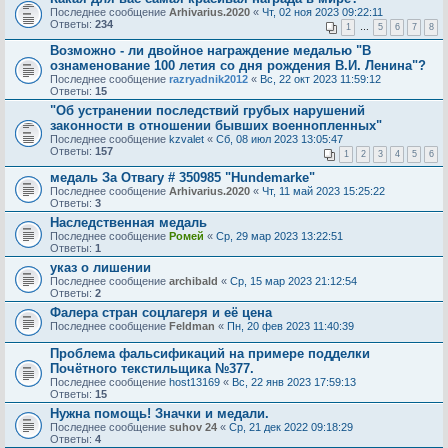
Последнее сообщение
Arhivarius.2020
«
Чт, 02 ноя 2023 09:22:11
Ответы:
234
1
…
5
6
7
8
Возможно - ли двойное награждение медалью "В
ознаменование 100 летия со дня рождения В.И. Ленина"?
Последнее сообщение
razryadnik2012
«
Вс, 22 окт 2023 11:59:12
Ответы:
15
"Об устранении последствий грубых нарушений
законности в отношении бывших военнопленных"
Последнее сообщение
kzvalet
«
Сб, 08 июл 2023 13:05:47
Ответы:
157
1
2
3
4
5
6
медаль За Отвагу # 350985 "Hundemarke"
Последнее сообщение
Arhivarius.2020
«
Чт, 11 май 2023 15:25:22
Ответы:
3
Наследственная медаль
Последнее сообщение
Ромей
«
Ср, 29 мар 2023 13:22:51
Ответы:
1
указ о лишении
Последнее сообщение
archibald
«
Ср, 15 мар 2023 21:12:54
Ответы:
2
Фалера стран соцлагеря и её цена
Последнее сообщение
Feldman
«
Пн, 20 фев 2023 11:40:39
Проблема фальсификаций на примере подделки
Почётного текстильщика №377.
Последнее сообщение
host13169
«
Вс, 22 янв 2023 17:59:13
Ответы:
15
Нужна помощь! Значки и медали.
Последнее сообщение
suhov 24
«
Ср, 21 дек 2022 09:18:29
Ответы:
4