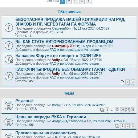
286 тем
1
2
3
4
Объявления
БЕЗОПАСНАЯ ПРОДАЖА ВАШЕЙ КОЛЛЕКЦИИ НАГРАД,
ЗНАКОВ И ПР. ЧЕРЕЗ ГАРАНТА ФОРУМА
Последнее сообщение
Сергеев55
«
Пт, 11 окт 2024 04:24:27
Добавлено в форуме
УСЛУГИ
Ответы:
1
Re: КАК СТАТЬ АВТОРИЗОВАННЫМ ПРОДАВЦОМ
Последнее сообщение
Смотрящий
«
Пт, 16 дек 2022 07:10:51
Добавлено в форуме
FAQ и вопросы администрации
На нашем Форуме не говорят о ПОЛИТИКЕ
Последнее сообщение
Volly
«
Сб, 05 мар 2022 18:27:01
Добавлено в форуме
FAQ и вопросы администрации
КАК КУПИТЬ/ПРОДАТЬ БЕЗ ОБМАНА? ГАРАНТ СДЕЛКИ
Последнее сообщение
Volly
«
Вс, 06 июл 2025 18:27:28
Добавлено в форуме
FAQ и вопросы администрации
Ответы:
45
1
2
Темы
Ряженые
Последнее сообщение
иоганн
«
Ср, 29 апр 2026 02:43:07
Ответы:
1718
1
…
55
56
57
58
Цены на награды РККА и Германии
Последнее сообщение
Андрей Пустоваров
«
Сб, 28 фев 2026 12:56:16
Ответы:
66
1
2
3
Прогноз цены на фалеристику.
Последнее сообщение
Д.К.
«
Ср, 21 янв 2026 10:07:58