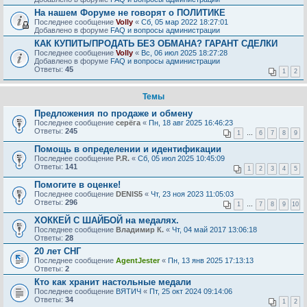
На нашем Форуме не говорят о ПОЛИТИКЕ
Последнее сообщение
Volly
«
Сб, 05 мар 2022 18:27:01
Добавлено в форуме
FAQ и вопросы администрации
КАК КУПИТЬ/ПРОДАТЬ БЕЗ ОБМАНА? ГАРАНТ СДЕЛКИ
Последнее сообщение
Volly
«
Вс, 06 июл 2025 18:27:28
Добавлено в форуме
FAQ и вопросы администрации
Ответы:
45
1
2
Темы
Предложения по продаже и обмену
Последнее сообщение
серёга
«
Пн, 18 авг 2025 16:46:23
Ответы:
245
1
…
6
7
8
9
Помощь в определении и идентификации
Последнее сообщение
P.R.
«
Сб, 05 июл 2025 10:45:09
Ответы:
141
1
2
3
4
5
Помогите в оценке!
Последнее сообщение
DENIS5
«
Чт, 23 ноя 2023 11:05:03
Ответы:
296
1
…
7
8
9
10
ХОККЕЙ С ШАЙБОЙ на медалях.
Последнее сообщение
Владимир К.
«
Чт, 04 май 2017 13:06:18
Ответы:
28
20 лет СНГ
Последнее сообщение
AgentJester
«
Пн, 13 янв 2025 17:13:13
Ответы:
2
Кто как хранит настольные медали
Последнее сообщение
ВЯТИЧ
«
Пт, 25 окт 2024 09:14:06
Ответы:
34
1
2