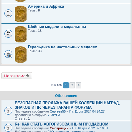
Америка и Африка
Темы:
8
Шейные медали и медальоны
Темы:
18
Геральдика на настольных медалях
Темы:
33
Новая тема
100 тем
1
2
Объявления
БЕЗОПАСНАЯ ПРОДАЖА ВАШЕЙ КОЛЛЕКЦИИ НАГРАД,
ЗНАКОВ И ПР. ЧЕРЕЗ ГАРАНТА ФОРУМА
Последнее сообщение
Сергеев55
«
Пт, 11 окт 2024 04:24:27
Добавлено в форуме
УСЛУГИ
Ответы:
1
Re: КАК СТАТЬ АВТОРИЗОВАННЫМ ПРОДАВЦОМ
Последнее сообщение
Смотрящий
«
Пт, 16 дек 2022 07:10:51
Добавлено в форуме
FAQ и вопросы администрации