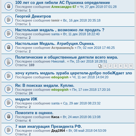
100 лет со дня гибели АС Пушкина определение
Последнее сообщение
Александро 67
«
Чт, 27 дек 2018 07:01:28
Ответы:
1
Георгий Демитров
Последнее сообщение
temir
«
Вс, 16 дек 2018 20:35:18
Ответы:
1
Настольная медаль , возможно ли продать ?
Последнее сообщение
santa
«
Вт, 11 дек 2018 18:22:40
Ответы:
2
Настольная Медаль. Атрибуция.Оценка.
Последнее сообщение
АстраханецЪ
«
Пт, 02 ноя 2018 17:46:25
Ответы:
2
Политические и общественные деятели всего мира.
Последнее сообщение
Николай..
«
Пн, 15 окт 2018 18:28:51
Ответы:
169
1
2
3
4
5
6
хочу купить медаль зураба церетели-добро побеЖдает зло
Последнее сообщение
edogogish
«
Чт, 11 окт 2018 14:04:20
Re: В поисках медали. Куплю.
Последнее сообщение
edogogish
«
Пн, 17 сен 2018 17:20:16
Ответы:
24
медали ИЖ
Последнее сообщение
santa
«
Ср, 29 авг 2018 08:23:32
Ответы:
2
Помогите в оценке.
Последнее сообщение
Киса
«
Вт, 24 июл 2018 06:13:08
Ответы:
4
7 мая инагурация Президента РФ.
Последнее сообщение
Дед1954
«
Вт, 08 май 2018 04:53:09
Ответы:
2