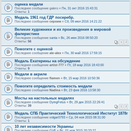
оценка медали
Последнее сообщение
galero
«
Пн, 31 окт 2016 15:43:31
Ответы:
1
Медаль 1961 год ГДР посеребр.
Последнее сообщение
серхим
«
Сб, 09 июл 2016 14:21:22
Великие художники и их произведения в мировой
фалеристике
Последнее сообщение
santa
«
Вс, 26 июн 2016 08:50:20
Ответы:
56
1
2
Помогите с оценкой
Последнее сообщение
ale-alex
«
Пн, 30 май 2016 17:59:15
Медаль Екатерины на обсуждение
Последнее сообщение
artist-777
«
Пт, 18 мар 2016 18:43:00
Ответы:
9
Медали в акриле
Последнее сообщение
flamen
«
Вт, 15 мар 2016 10:50:36
Помогите определить стоимость медали
Последнее сообщение
Nadina
«
Вт, 23 фев 2016 13:58:30
Мосты на настольных медалях
Последнее сообщение
DyingFetus
«
Вт, 29 дек 2015 22:26:41
Ответы:
39
1
2
Медаль СПБ Практический Технологический Институт 1878г
Последнее сообщение
volgar0793
«
Ср, 04 ноя 2015 08:31:00
Ответы:
1
10 лет независимости Украины
Последнее сообщение
GVF
«
Вс, 01 ноя 2015 20:33:27