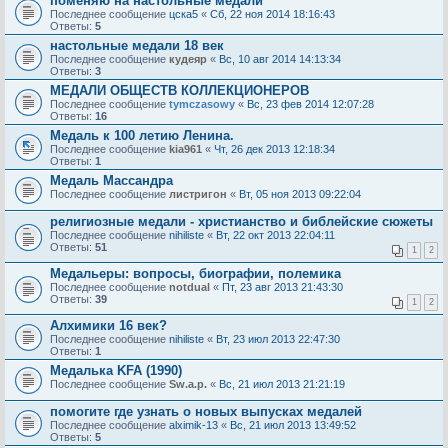
поменяю на настольные медали
Последнее сообщение
цска5
«
Сб, 22 ноя 2014 18:16:43
Ответы:
5
настольные медали 18 век
Последнее сообщение
кудеяр
«
Вс, 10 авг 2014 14:13:34
Ответы:
3
МЕДАЛИ ОБЩЕСТВ КОЛЛЕКЦИОНЕРОВ
Последнее сообщение
tymczasowy
«
Вс, 23 фев 2014 12:07:28
Ответы:
16
Медаль к 100 летию Ленина.
Последнее сообщение
kia961
«
Чт, 26 дек 2013 12:18:34
Ответы:
1
Медаль Массандра
Последнее сообщение
листригон
«
Вт, 05 ноя 2013 09:22:04
религиозные медали - христианство и библейские сюжеты
Последнее сообщение
nihiliste
«
Вт, 22 окт 2013 22:04:11
Ответы:
51
1
2
Медальеры: вопросы, биографии, полемика
Последнее сообщение
notdual
«
Пт, 23 авг 2013 21:43:30
Ответы:
39
1
2
Алхимики 16 век?
Последнее сообщение
nihiliste
«
Вт, 23 июл 2013 22:47:30
Ответы:
1
Медалька KFA (1990)
Последнее сообщение
Sw.a.p.
«
Вс, 21 июл 2013 21:21:19
помогите где узнать о новых выпусках медалей
Последнее сообщение
alximik-13
«
Вс, 21 июл 2013 13:49:52
Ответы:
5