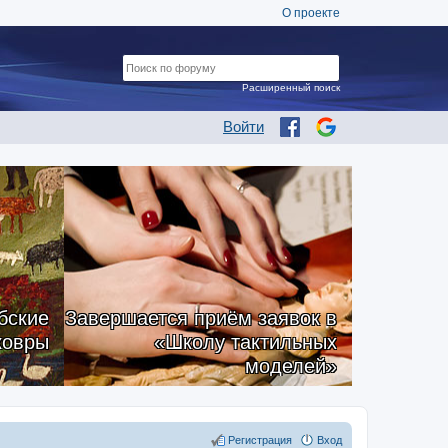
О проекте
Расширенный поиск
Войти
бские
Завершается приём заявок в
ковры
«Школу тактильных
моделей»
Регистрация
Вход