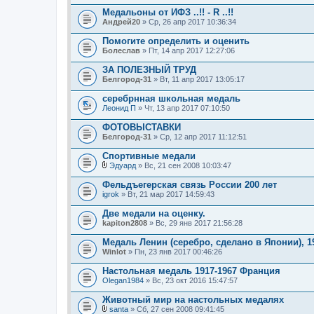
я
Медальоны от ИФЗ ..!! - R ..!!
Андрей20
» Ср, 26 апр 2017 10:36:34
Помогите определить и оценить
Болеслав
» Пт, 14 апр 2017 12:27:06
ЗА ПОЛЕЗНЫЙ ТРУД
Белгород-31
» Вт, 11 апр 2017 13:05:17
серебрнная школьная медаль
Леонид П
» Чт, 13 апр 2017 07:10:50
ФОТОВЫСТАВКИ
Белгород-31
» Ср, 12 апр 2017 11:12:51
Спортивные медали
Эдуард
» Вс, 21 сен 2008 10:03:47
В
л
Фельдъегерская связь России 200 лет
о
igrok
» Вт, 21 мар 2017 14:59:43
ж
е
Две медали на оценку.
н
kapiton2808
и
» Вс, 29 янв 2017 21:56:28
я
Медаль Ленин (серебро, сделано в Японии), 19
Winlot
» Пн, 23 янв 2017 00:46:26
Настольная медаль 1917-1967 Франция
Olegan1984
» Вс, 23 окт 2016 15:47:57
Животный мир на настольных медалях
santa
» Сб, 27 сен 2008 09:41:45