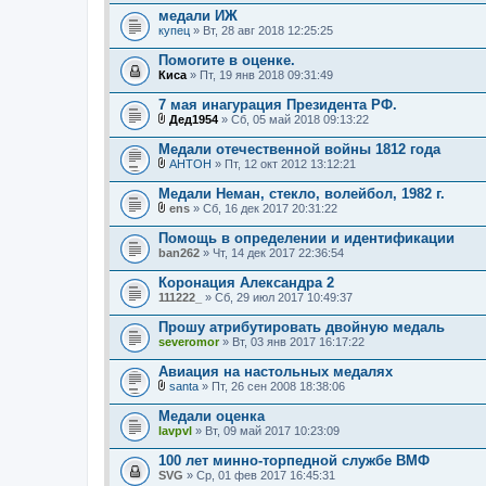
л
медали ИЖ
о
купец
» Вт, 28 авг 2018 12:25:25
ж
е
Помогите в оценке.
н
Киса
и
» Пт, 19 янв 2018 09:31:49
я
7 мая инагурация Президента РФ.
Дед1954
» Сб, 05 май 2018 09:13:22
В
л
Медали отечественной войны 1812 года
о
AHTOH
» Пт, 12 окт 2012 13:12:21
ж
В
е
л
Медали Неман, стекло, волейбол, 1982 г.
н
о
и
ens
» Сб, 16 дек 2017 20:31:22
ж
В
я
е
л
Помощь в определении и идентификации
н
о
ban262
и
» Чт, 14 дек 2017 22:36:54
ж
я
е
Коронация Александра 2
н
111222_
и
» Сб, 29 июл 2017 10:49:37
я
Прошу атрибутировать двойную медаль
severomor
» Вт, 03 янв 2017 16:17:22
Авиация на настольных медалях
santa
» Пт, 26 сен 2008 18:38:06
В
л
Медали оценка
о
lavpvl
» Вт, 09 май 2017 10:23:09
ж
е
100 лет минно-торпедной службе ВМФ
н
SVG
и
» Ср, 01 фев 2017 16:45:31