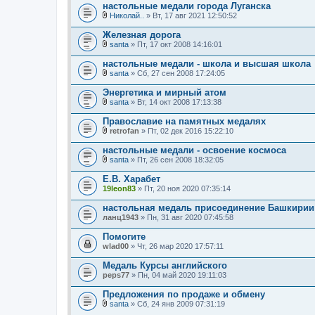
л
настольные медали города Луганска
н
о
и
Николай..
» Вт, 17 авг 2021 12:50:52
ж
В
я
е
л
Железная дорога
н
о
и
santa
» Пт, 17 окт 2008 14:16:01
ж
В
я
е
л
настольные медали - школа и высшая школа
н
о
и
santa
» Сб, 27 сен 2008 17:24:05
ж
В
я
е
л
Энергетика и мирный атом
н
о
и
santa
» Вт, 14 окт 2008 17:13:38
ж
В
я
е
л
Православие на памятных медалях
н
о
и
retrofan
» Пт, 02 дек 2016 15:22:10
ж
В
я
е
л
настольные медали - освоение космоса
н
о
и
santa
» Пт, 26 сен 2008 18:32:05
ж
В
я
е
л
Е.В. Харабет
н
о
19leon83
и
» Пт, 20 ноя 2020 07:35:14
ж
я
е
настольная медаль присоединение Башкирии
н
ланц1943
и
» Пн, 31 авг 2020 07:45:58
я
Помогите
wlad00
» Чт, 26 мар 2020 17:57:11
Медаль Курсы английского
peps77
» Пн, 04 май 2020 19:11:03
Предложения по продаже и обмену
santa
» Сб, 24 янв 2009 07:31:19
В