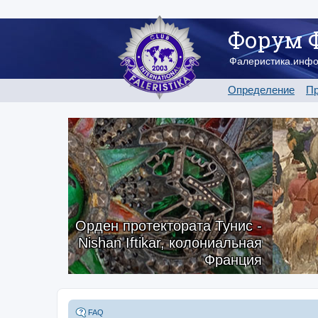
Форум 
Фалеристика.инф
Определение
Пр
Орден протектората Тунис -
Nishan Iftikar, колониальная
Франция
FAQ