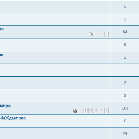
1
3
ии
64
1
2
3
6
ие
1
1
2
2
 мира.
169
1
2
3
4
5
6
обеЖдает зло
0
24