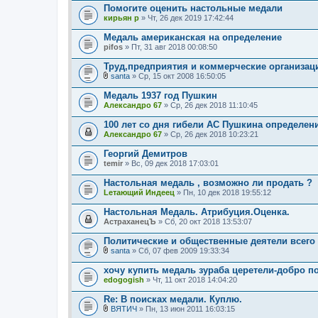
л
Помогите оценить настольные медали
о
кирьян р
» Чт, 26 дек 2019 17:42:44
ж
е
Медаль американская на определение
н
pifos
и
» Пт, 31 авг 2018 00:08:50
я
Труд,предприятия и коммерческие организац
santa
» Ср, 15 окт 2008 16:50:05
В
л
Медаль 1937 год Пушкин
о
Александро 67
» Ср, 26 дек 2018 11:10:45
ж
е
100 лет со дня гибели АС Пушкина определен
н
Александро 67
и
» Ср, 26 дек 2018 10:23:21
я
Георгий Демитров
temir
» Вс, 09 дек 2018 17:03:01
Настольная медаль , возможно ли продать ?
Lетающий Индеец
» Пн, 10 дек 2018 19:55:12
Настольная Медаль. Атрибуция.Оценка.
АстраханецЪ
» Сб, 20 окт 2018 13:53:07
Политические и общественные деятели всего
santa
» Сб, 07 фев 2009 19:33:34
В
л
хочу купить медаль зураба церетели-добро п
о
edogogish
» Чт, 11 окт 2018 14:04:20
ж
е
Re: В поисках медали. Куплю.
н
и
ВЯТИЧ
» Пн, 13 июн 2011 16:03:15
В
я