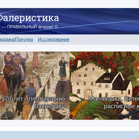
Фалеристика
о — ПРАВИЛЬНЫЙ форум! ©
одажа/Покупка
Исследования
170 лет Аполлинарию
Маляванки. Вите
Васнецову
расписные 