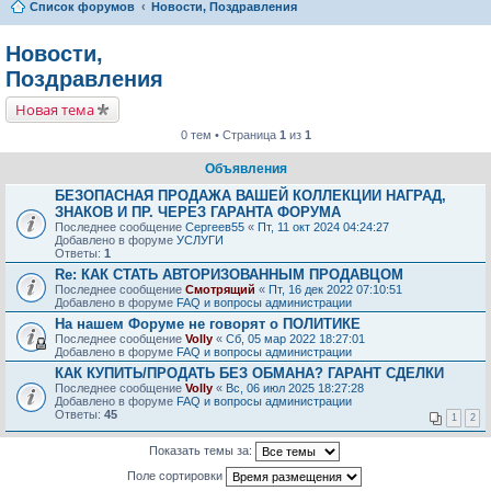
Список форумов
Новости, Поздравления
Новости,
Поздравления
Новая тема
0 тем • Страница
1
из
1
Объявления
БЕЗОПАСНАЯ ПРОДАЖА ВАШЕЙ КОЛЛЕКЦИИ НАГРАД,
ЗНАКОВ И ПР. ЧЕРЕЗ ГАРАНТА ФОРУМА
Последнее сообщение
Сергеев55
«
Пт, 11 окт 2024 04:24:27
Добавлено в форуме
УСЛУГИ
Ответы:
1
Re: КАК СТАТЬ АВТОРИЗОВАННЫМ ПРОДАВЦОМ
Последнее сообщение
Смотрящий
«
Пт, 16 дек 2022 07:10:51
Добавлено в форуме
FAQ и вопросы администрации
На нашем Форуме не говорят о ПОЛИТИКЕ
Последнее сообщение
Volly
«
Сб, 05 мар 2022 18:27:01
Добавлено в форуме
FAQ и вопросы администрации
КАК КУПИТЬ/ПРОДАТЬ БЕЗ ОБМАНА? ГАРАНТ СДЕЛКИ
Последнее сообщение
Volly
«
Вс, 06 июл 2025 18:27:28
Добавлено в форуме
FAQ и вопросы администрации
Ответы:
45
1
2
Показать темы за:
Поле сортировки